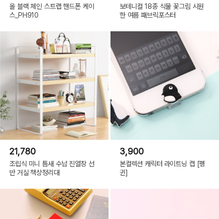
올 블랙 체인 스트랩 핸드폰 케이
보테니컬 18종 식물 꽃그림 시원
스_PH910
한 여름 패브릭포스터
21,780
3,900
조립식 미니 틈새 수납 진열장 선
본컬렉션 캐릭터 라이트닝 캡 [펭
반 거실 책상정리대
귄]