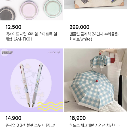
12,500
299,000
맥세이프 시럽 유리알 스마트톡 일
앤플린 클래식 24인치 수화물용-
체형 JAM-TK01
화이트(white)
14,900
18,900
쥬시업 3 3색 볼펜 스누피 [핑크/
하모스 체크패턴 자외선 차단 미니