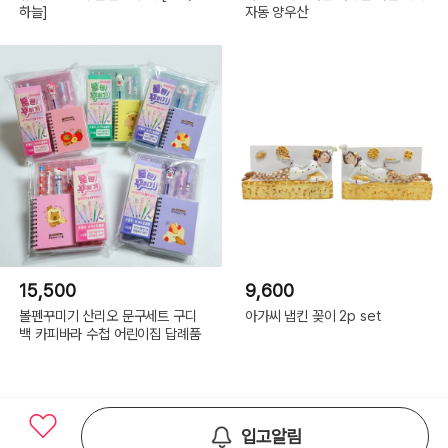
하늘]
자동 양우산
15,500
9,600
볼펜꾸미기 산리오 문구세트 구디
아가씨 냅킨 꽂이 2p set
백 카피바라 수첩 어린이집 답례품
입고알림