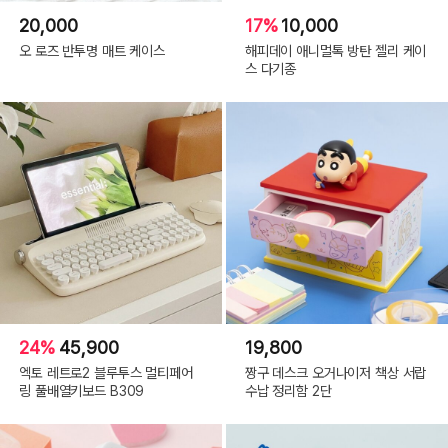
20,000
17%
10,000
오 로즈 반투명 매트 케이스
해피데이 애니멀톡 방탄 젤리 케이
스 다기종
24%
45,900
19,800
엑토 레트로2 블루투스 멀티페어
짱구 데스크 오거나이저 책상 서랍
링 풀배열키보드 B309
수납 정리함 2단