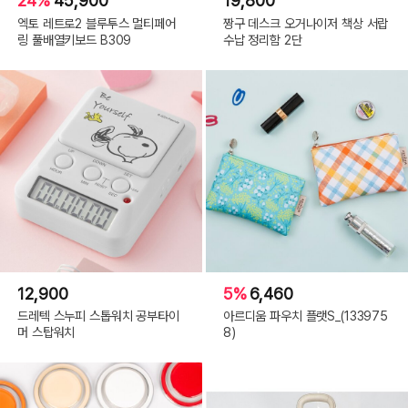
24%
45,900
19,800
엑토 레트로2 블루투스 멀티페어
짱구 데스크 오거나이저 책상 서랍
링 풀배열키보드 B309
수납 정리함 2단
12,900
5%
6,460
드레텍 스누피 스톱워치 공부타이
아르디움 파우치 플랫S_(133975
머 스탑워치
8)