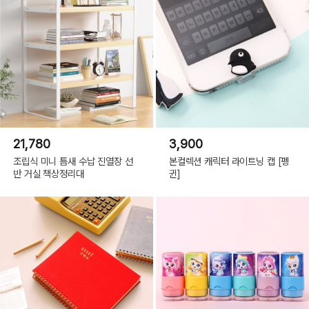
21,780
3,900
조립식 미니 틈새 수납 진열장 선
본컬렉션 캐릭터 라이트닝 캡 [펭
반 거실 책상정리대
귄]