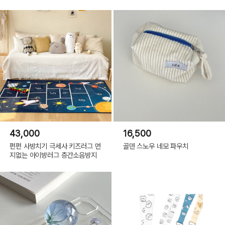
43,000
16,500
펀펀 사방치기 극세사 키즈러그 먼
골덴 스노우 네모 파우치
지없는 아이방러그 층간소음방지