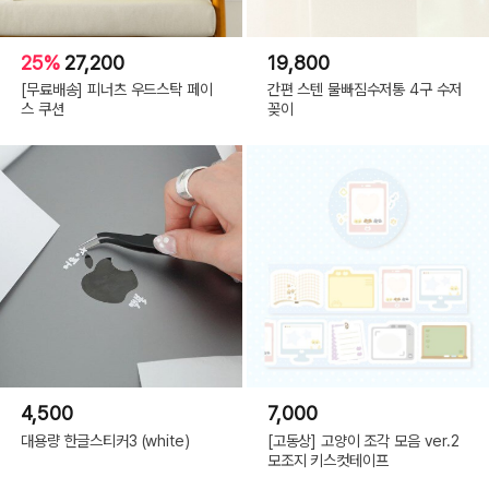
25%
27,200
19,800
[무료배송] 피너츠 우드스탁 페이
간편 스텐 물빠짐수저통 4구 수저
스 쿠션
꽂이
4,500
7,000
대용량 한글스티커3 (white)
[고동상] 고양이 조각 모음 ver.2
모조지 키스컷테이프