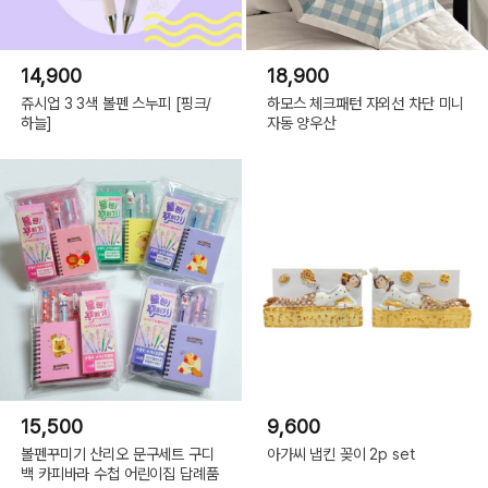
14,900
18,900
쥬시업 3 3색 볼펜 스누피 [핑크/
하모스 체크패턴 자외선 차단 미니
하늘]
자동 양우산
15,500
9,600
볼펜꾸미기 산리오 문구세트 구디
아가씨 냅킨 꽂이 2p set
백 카피바라 수첩 어린이집 답례품