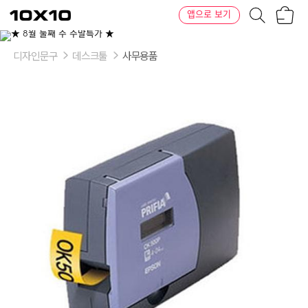
장
텐
앱으로 보기
바
바
구
이
니
텐
디자인문구
데스크툴
사무용품