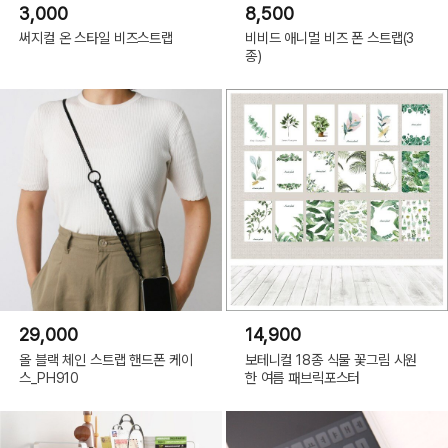
3,000
8,500
써지컬 온 스타일 비즈스트랩
비비드 애니멀 비즈 폰 스트랩(3
종)
29,000
14,900
올 블랙 체인 스트랩 핸드폰 케이
보테니컬 18종 식물 꽃그림 시원
스_PH910
한 여름 패브릭포스터