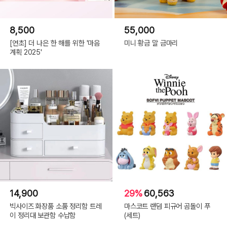
8,500
55,000
[연초] 더 나은 한 해를 위한 '마음
미니 황금 말 금마리
계획 2025'
14,900
29%
60,563
빅사이즈 화장품 소품 정리함 트레
마스코트 랜덤 피규어 곰돌이 푸
이 정리대 보관함 수납함
(세트)