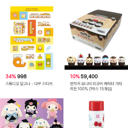
34%
998
10%
59,400
스튜디오 달고나 - 다꾸 스티커
먼작귀 모니터 피규어 캐릭터 가챠
히든 100% (1박스 15개입)