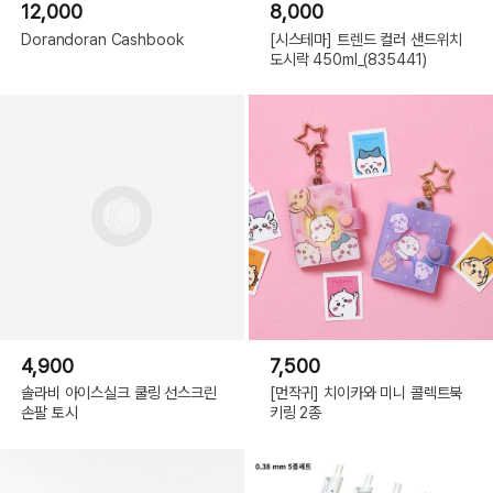
12,000
8,000
Dorandoran Cashbook
[시스테마] 트렌드 컬러 샌드위치
도시락 450ml_(835441)
4,900
7,500
솔라비 아이스실크 쿨링 선스크린
[먼작귀] 치이카와 미니 콜렉트북
손팔 토시
키링 2종