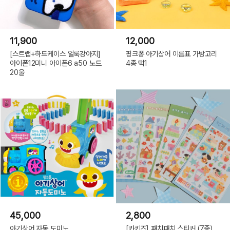
11,900
12,000
[스트랩+하드케이스 얼룩강아지]
핑크퐁 아기상어 이름표 가방고리
아이폰12미니 아이폰6 a50 노트
4종 택1
20울
45,000
2,800
아기상어 자동 도미노
[카키즈] 패치패치 스티커 (7종)