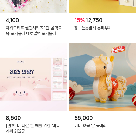
4,100
15%
12,750
아워모티프 퀼팅시리즈 1단 콜렉트
짱구는못말려 롱파우치
북 포카홀더 네컷앨범 포카홀더
8,500
55,000
[연초] 더 나은 한 해를 위한 '마음
미니 황금 말 금마리
계획 2025'