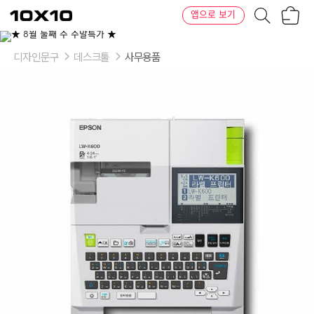
장
텐
앱으로 보기
바
바
구
이
니
텐
디자인문구
데스크툴
사무용품