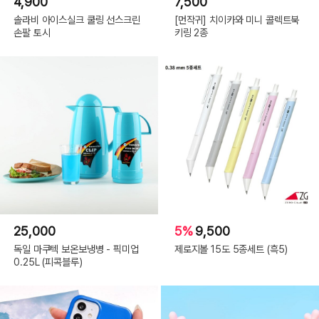
4,900
7,500
솔라비 아이스실크 쿨링 선스크린
[먼작귀] 치이카와 미니 콜렉트북
손팔 토시
키링 2종
25,000
5%
9,500
독일 마쿠텍 보온보냉병 - 픽미업
제로지볼 15도 5종세트 (흑5)
0.25L (피콕블루)