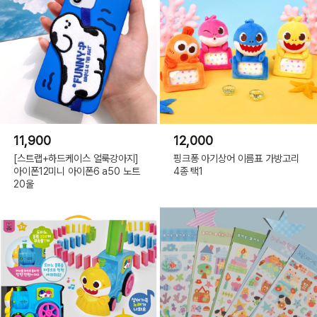
11,900
12,000
[스트랩+하드케이스 얼룩강아지]
핑크퐁 아기상어 이름표 가방고리
아이폰12미니 아이폰6 a50 노트
4종 택1
20울