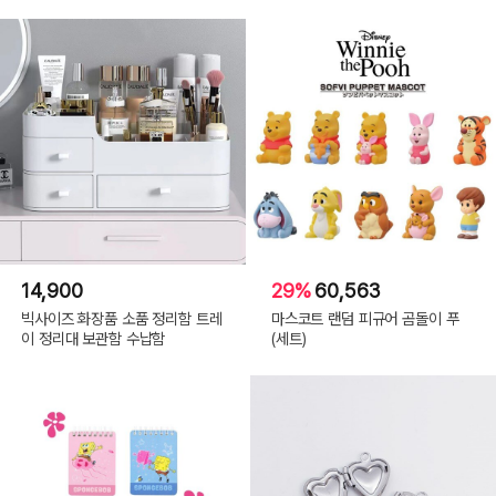
14,900
29%
60,563
빅사이즈 화장품 소품 정리함 트레
마스코트 랜덤 피규어 곰돌이 푸
이 정리대 보관함 수납함
(세트)