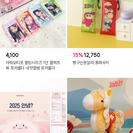
4,100
15%
12,750
아워모티프 퀼팅시리즈 1단 콜렉트
짱구는못말려 롱파우치
북 포카홀더 네컷앨범 포카홀더