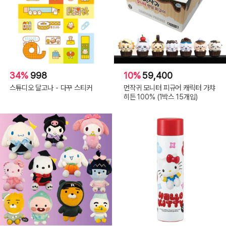
34%
998
10%
59,400
스튜디오 달고나 - 다꾸 스티커
먼작귀 모니터 피규어 캐릭터 가챠
히든 100% (1박스 15개입)