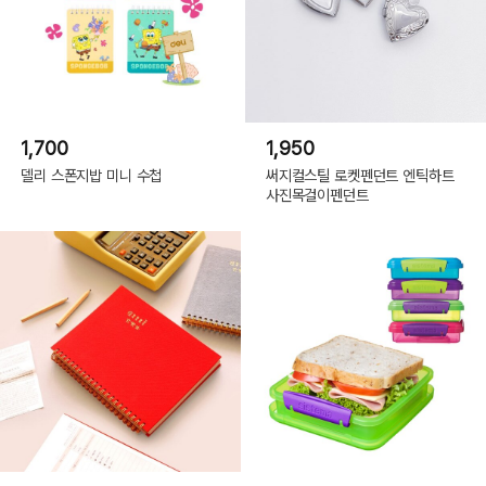
1,700
1,950
델리 스폰지밥 미니 수첩
써지컬스틸 로켓펜던트 엔틱하트
사진목걸이펜던트