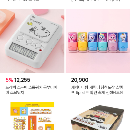
5%
12,255
20,900
드레텍 스누피 스톱워치 공부타이
캐치티니핑 캐릭터 칭찬도장 스탬
머 스탑워치
프 6p 세트 확인 숙제 선생님도장