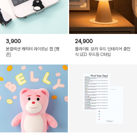
3,900
24,900
본컬렉션 캐릭터 라이트닝 캡 [펭
플라이토 모카 우드 인테리어 충전
귄]
식 LED 무드등 C타입