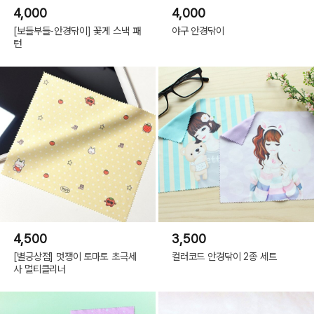
4,000
4,000
[보들부들-안경닦이] 꽃게 스낵 패
야구 안경닦이
턴
4,500
3,500
[별긍상점] 멋쟁이 토마토 초극세
컬러코드 안경닦이 2종 세트
사 멀티클리너