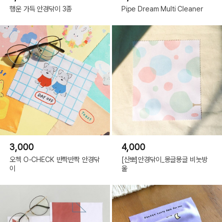
행운 가득 안경닦이 3종
Pipe Dream Multi Cleaner
3,000
4,000
오첵 O-CHECK 반짝반짝 안경닦
[산뽀]안경닦이_몽글몽글 비눗방
이
울