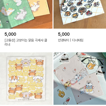
5,000
5,000
[고동상] 고양이는 맑음 극세사 클
안경닦이 | 디너타임
리너