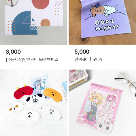
3,000
5,000
[주문제작]안경닦이 모던 멤피스
안경닦이 | 굿나잇