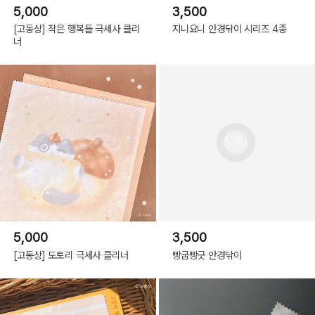
5,000
3,500
[고동상] 작은 행복들 극세사 클리
지니요니 안경닦이 시리즈 4종
너
5,000
3,500
[고동상] 도토리 극세사 클리너
빵굽빵긋 안경닦이