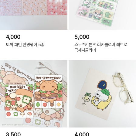
4,000
5,000
토끼 패턴 안경닦이 5종
스누즈키튼즈 러키클로버 레트로
극세사클리너
3,500
4,000