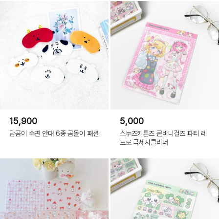
15,900
5,000
담곰이 수면 안대 6종 곰돌이 패션
스누즈키튼즈 콘비니걸즈 파티 레
트로 극세사클리너