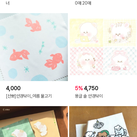
너
0매 20매
4,000
5%
4,750
[산뽀]안경닦이_여름 물고기
몽글 솔 안경닦이