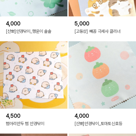
4,000
5,000
[산뽀]안경닦이_행운이 솔솔
[고동상] 빼꼼 극세사 클리너
4,500
4,000
삠아리만두 삠 안경닦이
[산뽀]안경닦이_토마토신호등