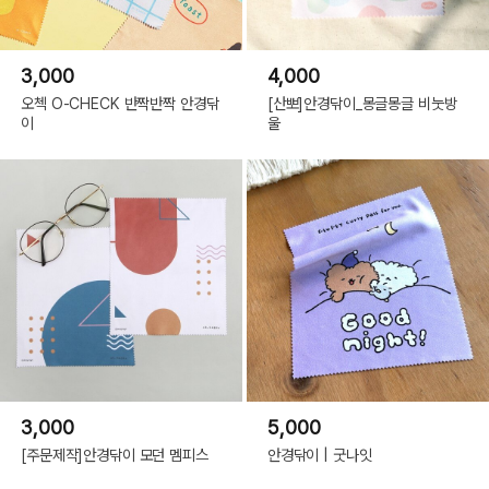
3,000
4,000
오첵 O-CHECK 반짝반짝 안경닦
[산뽀]안경닦이_몽글몽글 비눗방
이
울
3,000
5,000
[주문제작]안경닦이 모던 멤피스
안경닦이 | 굿나잇