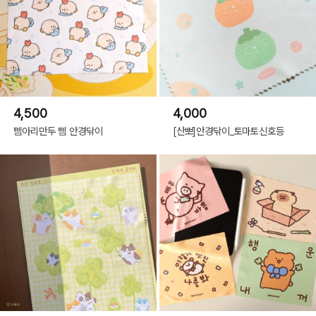
4,500
4,000
삠아리만두 삠 안경닦이
[산뽀]안경닦이_토마토신호등