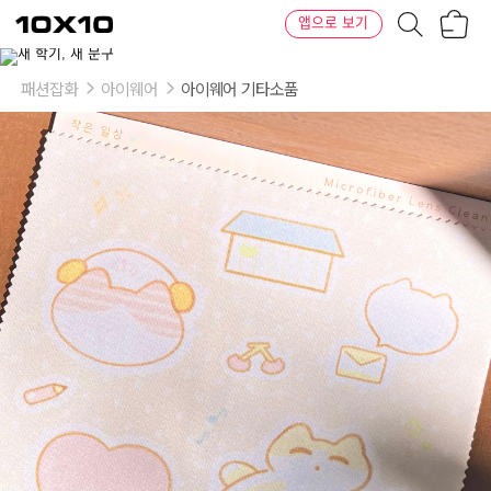
장
텐
앱으로 보기
바
바
구
이
니
텐
패션잡화
아이웨어
아이웨어 기타소품