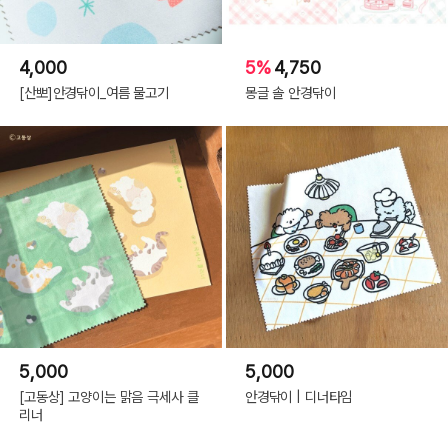
4,000
5%
4,750
[산뽀]안경닦이_여름 물고기
몽글 솔 안경닦이
5,000
5,000
[고동상] 고양이는 맑음 극세사 클
안경닦이 | 디너타임
리너