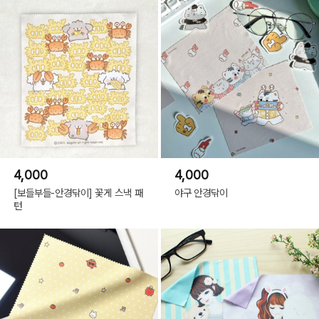
4,000
4,000
[보들부들-안경닦이] 꽃게 스낵 패
야구 안경닦이
턴