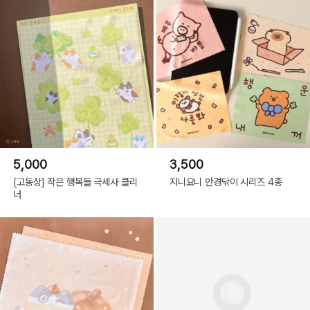
5,000
3,500
[고동상] 작은 행복들 극세사 클리
지니요니 안경닦이 시리즈 4종
너