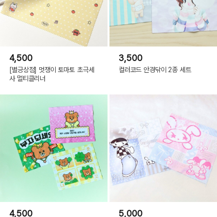
4,500
3,500
[별긍상점] 멋쟁이 토마토 초극세
컬러코드 안경닦이 2종 세트
사 멀티클리너
4,500
5,000