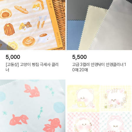
5,000
5,500
[고동상] 고양이 빵집 극세사 클리
고급 3컬러 안경닦이 안경클리너 1
너
0매 20매