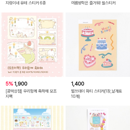
지렁이네 유테 스티커 6종
여름방학은 즐거워! 씰스티커
5%
1,900
1,400
[콩떡상점] 우리함께 축하해 모조
벌쓰데이 파티 스티커(1장,낱개로
지팩
10개)