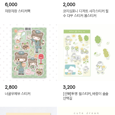
6,000
2,000
자장자장 스티커팩
코지심포니 디저트 사각스티커 필
수 다꾸 스티커 봄스티커
2,800
3,200
너굴우체부 스티커
[산뽀]투명 씰스티커_바람이 솔솔
산책길