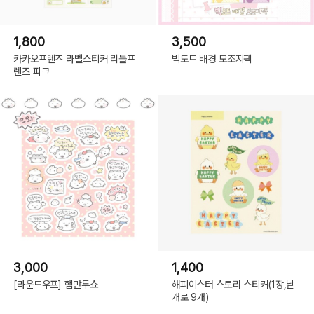
1,800
3,500
카카오프렌즈 라벨스티커 리틀프
빅도트 배경 모조지팩
렌즈 파크
3,000
1,400
[라운드우프] 햄만두쇼
해피이스터 스토리 스티커(1장,낱
개로 9개)