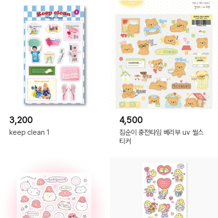
3,200
4,500
keep clean 1
집순이 충전타임 베리부 uv 씰스
티커