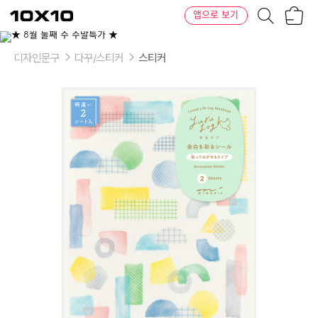
장
텐
앱으로 보기
바
바
구
이
니
텐
디자인문구
다꾸/스티커
스티커