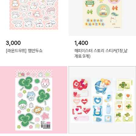
3,000
1,400
[라운드우프] 햄만두쇼
해피이스터 스토리 스티커(1장,낱
개로 9개)