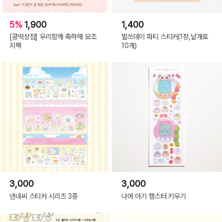
5%
1,900
1,400
[콩떡상점] 우리함께 축하해 모조
벌쓰데이 파티 스티커(1장,낱개로
지팩
10개)
3,000
3,000
넨네씨 스티커 시리즈 3종
나에 아기 햄스터 키우기