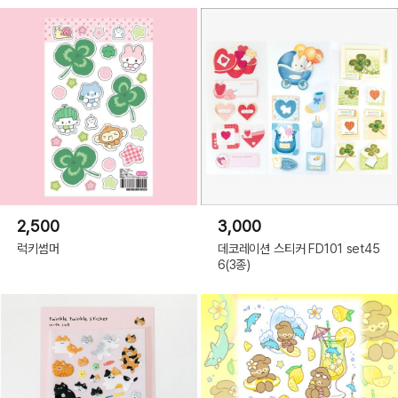
2,500
3,000
럭키썸머
데코레이션 스티커 FD101 set45
6(3종)