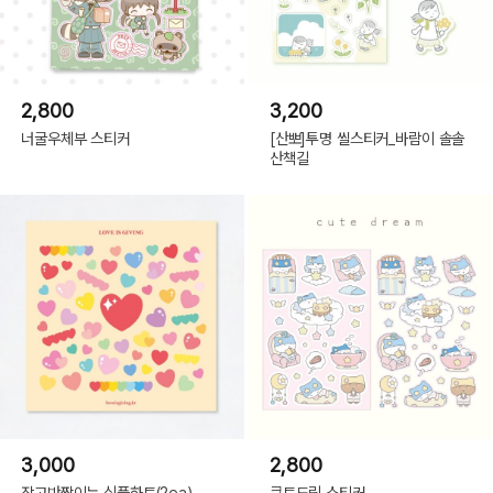
2,800
3,200
너굴우체부 스티커
[산뽀]투명 씰스티커_바람이 솔솔
산책길
3,000
2,800
작고반짝이는 심플하트(2ea)
큐트드림 스티커