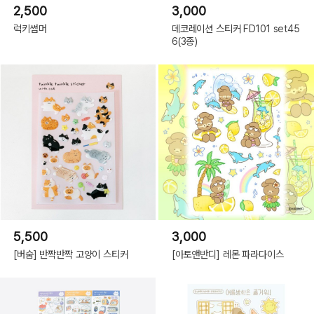
2,500
3,000
럭키썸머
데코레이션 스티커 FD101 set45
6(3종)
5,500
3,000
[버숨] 반짝반짝 고양이 스티커
[아토앤반디] 레몬 파라다이스