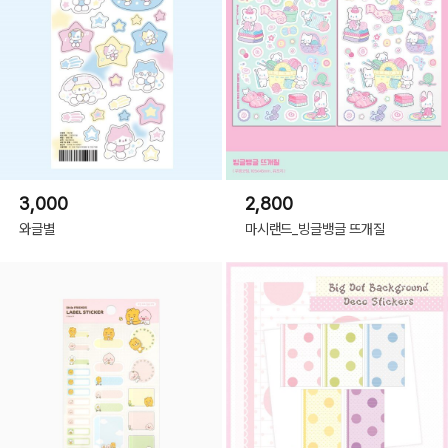
3,000
2,800
와글별
마시랜드_빙글뱅글 뜨개질