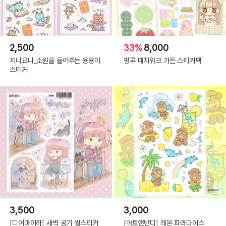
2,500
33%
8,000
지니요니_소원을 들어주는 용용이
핑루 패치워크 가든 스티커팩
스티커
3,500
3,000
[디어마이하] 새벽 공기 씰스티커
[아토앤반디] 레몬 파라다이스