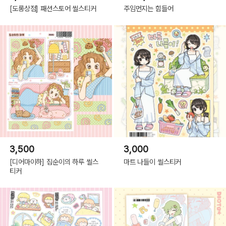
[도롱상점] 패션스토어 씰스티커
주임먼지는 힘들어
3,500
3,000
[디어마이하] 집순이의 하루 씰스
마트 나들이 씰스티커
티커