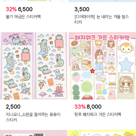
32%
6,500
3,500
물기 머금은 스티커팩
[디어마이하] 눈 내리는 겨울 씰스
티커
2,500
33%
8,000
지니요니_소원을 들어주는 용용이
핑루 패치워크 가든 스티커팩
스티커