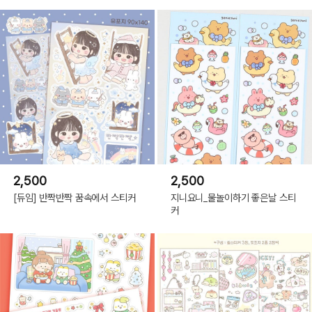
2,500
2,500
[듀임] 반짝반짝 꿈속에서 스티커
지니요니_물놀이하기 좋은날 스티
커