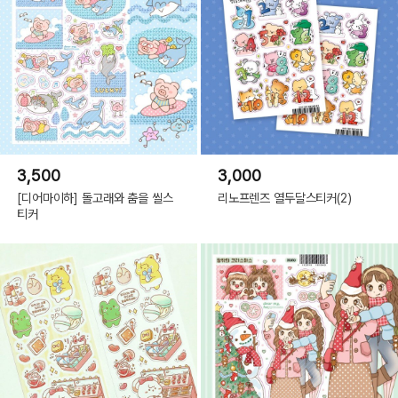
3,500
3,000
[디어마이하] 돌고래와 춤을 씰스
리노프렌즈 열두달스티커(2)
티커