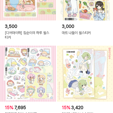
3,500
3,000
[디어마이하] 집순이의 하루 씰스
마트 나들이 씰스티커
티커
15%
7,695
15%
3,420