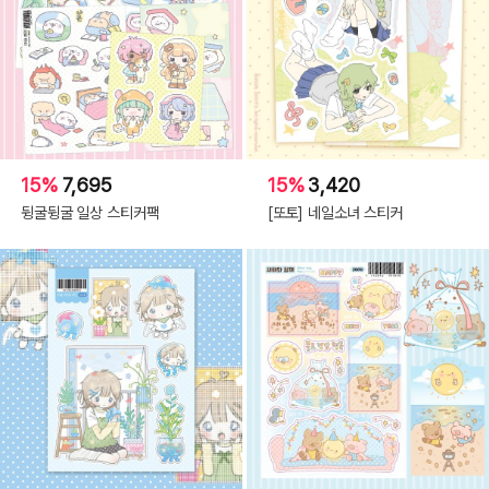
15%
7,695
15%
3,420
뒹굴뒹굴 일상 스티커팩
[또토] 네일소녀 스티커