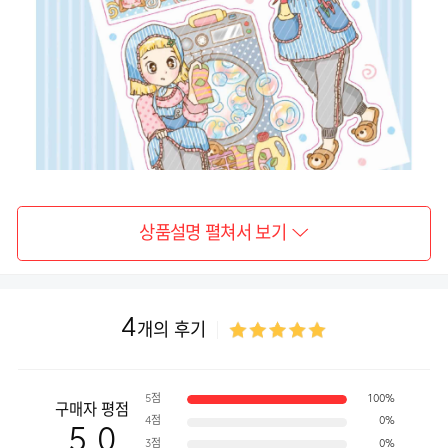
상품설명 펼쳐서 보기
4
개의 후기
5점
100%
구매자 평점
4점
0%
5.0
3점
0%