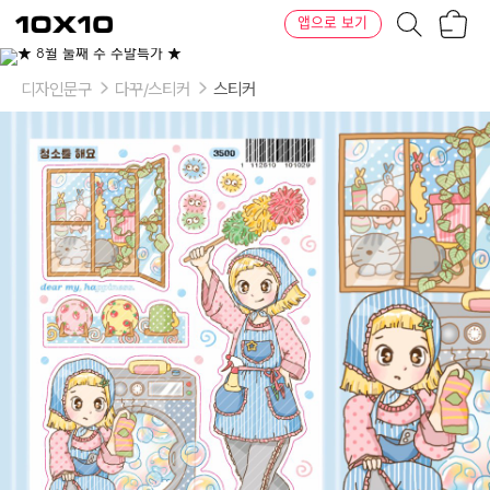
장
텐
앱으로 보기
바
바
구
이
니
텐
디자인문구
다꾸/스티커
스티커