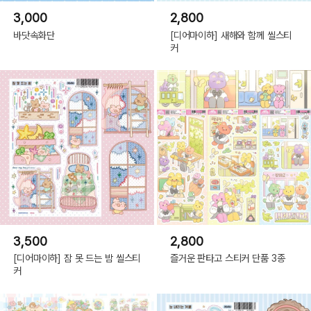
3,000
2,800
바닷속화단
[디어마이하] 새해와 함께 씰스티
커
3,500
2,800
[디어마이하] 잠 못 드는 밤 씰스티
즐거운 판타고 스티커 단품 3종
커