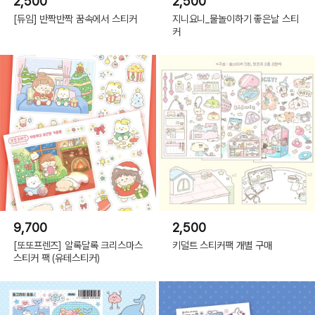
2,500
2,500
[듀임] 반짝반짝 꿈속에서 스티커
지니요니_물놀이하기 좋은날 스티
커
9,700
2,500
[또또프렌즈] 알록달록 크리스마스
키덜트 스티커팩 개별 구매
스티커 팩 (유테스티커)