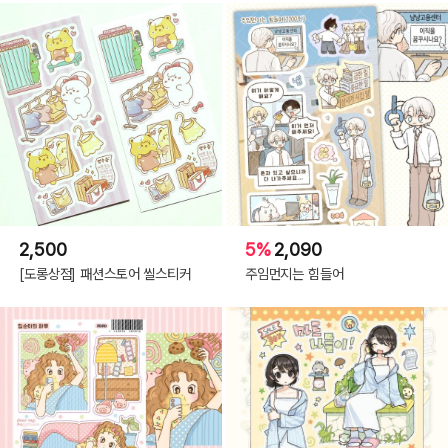
2,500
5%
2,090
[도롱상점] 패션스토어 씰스티커
주임먼지는 힘들어