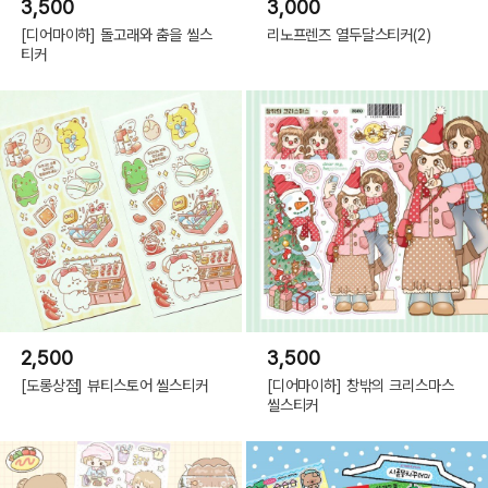
3,500
3,000
[디어마이하] 돌고래와 춤을 씰스
리노프렌즈 열두달스티커(2)
티커
2,500
3,500
[도롱상점] 뷰티스토어 씰스티커
[디어마이하] 창밖의 크리스마스
씰스티커