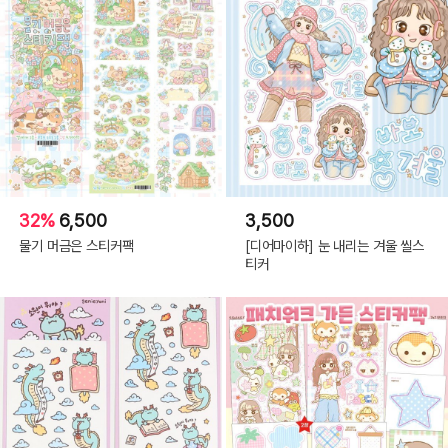
32%
6,500
3,500
물기 머금은 스티커팩
[디어마이하] 눈 내리는 겨울 씰스
티커