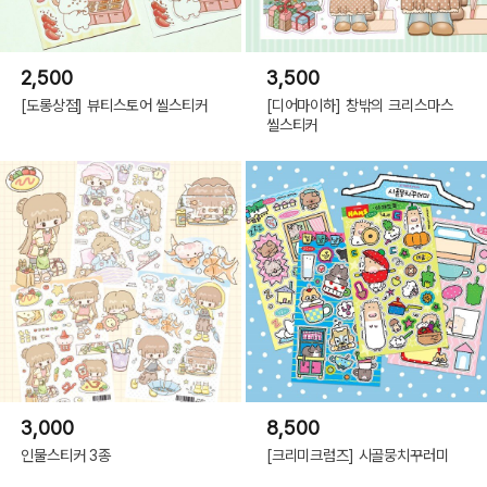
2,500
3,500
[도롱상점] 뷰티스토어 씰스티커
[디어마이하] 창밖의 크리스마스
씰스티커
3,000
8,500
인물스티커 3종
[크리미크럼즈] 시골뭉치꾸러미