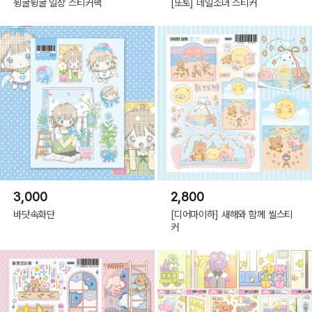
뒹굴뒹굴 일상 스티커팩
[또토] 네일소녀 스티커
3,000
2,800
바닷속화단
[디어마이하] 새해와 함께 씰스티
커