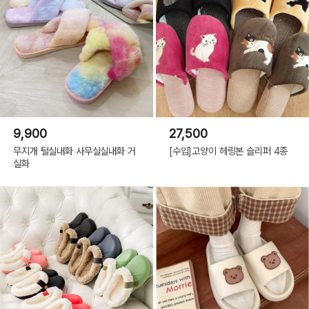
9,900
27,500
무지개 털실내화 사무실실내화 거
[수입]고양이 헤링본 슬리퍼 4종
실화