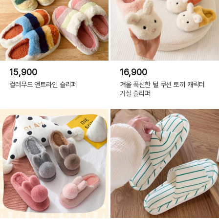
15,900
16,900
컬러무드 앤트라인 슬리퍼
겨울 푹신한 털 쿠션 토끼 캐릭터
거실 슬리퍼