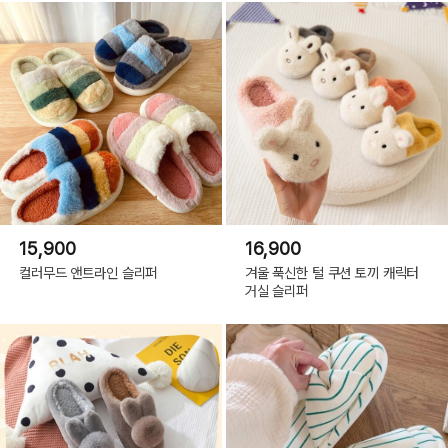
15,900
16,900
컬러무드 앤트라인 슬리퍼
겨울 푹신한 털 쿠션 토끼 캐릭터
거실 슬리퍼