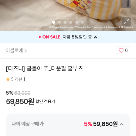
⭐️ 고객 평점
5
인기 상품 ⭐️
아블로에
6
[디즈니] 곰돌이 푸_다운필 홈부츠
5
리뷰 1
5%
63,000
59,850원
할인 적용가
5%
59,850원
나의 예상 구매가