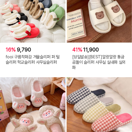
16%
9,790
41%
11,900
fooi 구름착화감 겨울슬리퍼 퍼 털
[당일발송][BEST]말랑말랑 통굽
슬리퍼 학교슬리퍼 사무실슬리퍼
곰돌이 슬리퍼 사무실 실내화 실외
화