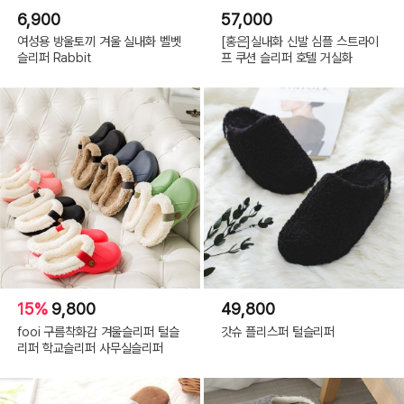
6,900
57,000
여성용 방울토끼 겨울 실내화 벨벳
[홍은]실내화 신발 심플 스트라이
슬리퍼 Rabbit
프 쿠션 슬리퍼 호텔 거실화
15%
9,800
49,800
fooi 구름착화감 겨울슬리퍼 털슬
갓슈 플리스퍼 털슬리퍼
리퍼 학교슬리퍼 사무실슬리퍼