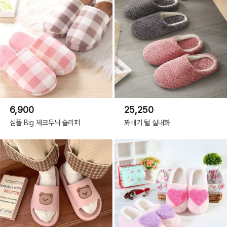
6,900
25,250
심플 Big 체크무늬 슬리퍼
꽈배기 털 실내화