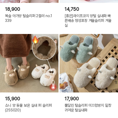
18,900
14,750
복슬 아가양 털슬리퍼 2컬러 no.1
[홍은]라이프코치 양털 실내화 빠
339
른배송 정성포장 겨울슬리퍼 겨울
실
15,900
17,900
쇼니 양 동물 보온 실내 퍼 슬리퍼
뿔달린 털슬리퍼 미끄럼방지 밑창
(25S020)
귀여운 털실내화