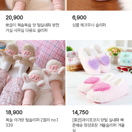
20,900
6,900
뽀글이 복슬복슬 양 털실내화 방한
심플 체크무늬 슬리퍼
거실 사무실 다용도 슬리퍼
18,900
14,750
복슬 아가양 털슬리퍼 2컬러 no.1
[홍은]라이프코치 양털 실내화 빠
339
른배송 정성포장 겨울슬리퍼 겨울
실