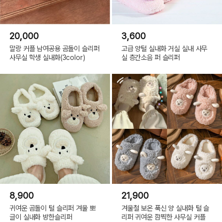
20,000
3,600
말랑 커플 남여공용 곰돌이 슬리퍼
고급 양털 실내화 거실 실내 사무
사무실 학생 실내화(3color)
실 층간소음 퍼 슬리퍼
8,900
21,900
귀여운 곰돌이 털 슬리퍼 겨울 뽀
겨울철 보온 푹신 양 실내화 털 슬
글이 실내화 방한슬리퍼
리퍼 귀여운 깜찍한 사무실 커플