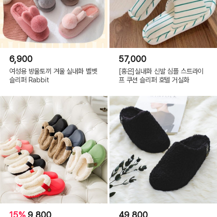
6,900
57,000
여성용 방울토끼 겨울 실내화 벨벳
[홍은]실내화 신발 심플 스트라이
슬리퍼 Rabbit
프 쿠션 슬리퍼 호텔 거실화
15%
9,800
49,800