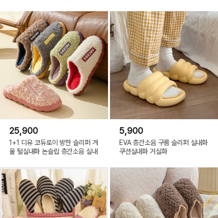
25,900
5,900
1+1 디유 코듀로이 방한 슬리퍼 겨
EVA 층간소음 구름 슬리퍼 실내화
울 털실내화 논슬립 층간소음 실내
쿠션실내화 거실화