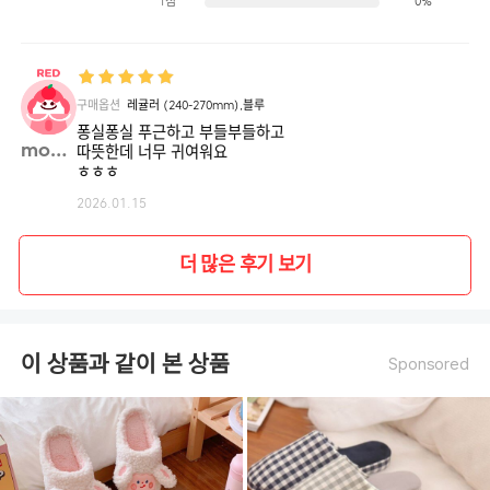
1점
0%
구매옵션
레귤러 (240-270mm),블루
퐁실퐁실 푸근하고 부들부들하고
momo**
따뜻한데 너무 귀여워요
ㅎㅎㅎ
2026.01.15
더 많은 후기 보기
이 상품과 같이 본 상품
Sponsored