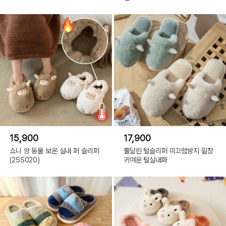
15,900
17,900
쇼니 양 동물 보온 실내 퍼 슬리퍼
뿔달린 털슬리퍼 미끄럼방지 밑창
(25S020)
귀여운 털실내화