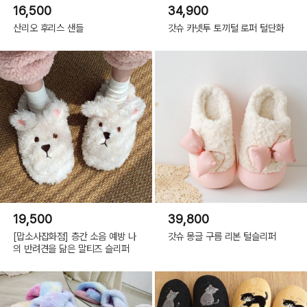
16,500
34,900
산리오 후리스 샌들
갓슈 카넷투 토끼털 로퍼 털단화
19,500
39,800
[맙소사잡화점] 층간 소음 예방 나
갓슈 몽글 구름 리본 털슬리퍼
의 반려견을 닮은 말티즈 슬리퍼