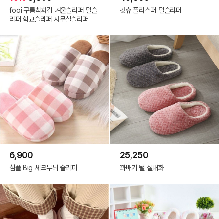
fooi 구름착화감 겨울슬리퍼 털슬
갓슈 플리스퍼 털슬리퍼
리퍼 학교슬리퍼 사무실슬리퍼
6,900
25,250
심플 Big 체크무늬 슬리퍼
꽈배기 털 실내화