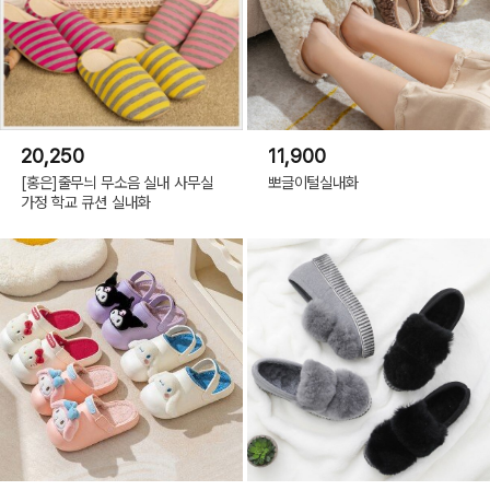
20,250
11,900
[홍은]줄무늬 무소음 실내 사무실
뽀글이털실내화
가정 학교 큐션 실내화