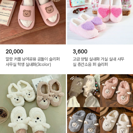
20,000
3,600
말랑 커플 남여공용 곰돌이 슬리퍼
고급 양털 실내화 거실 실내 사무
사무실 학생 실내화(3color)
실 층간소음 퍼 슬리퍼