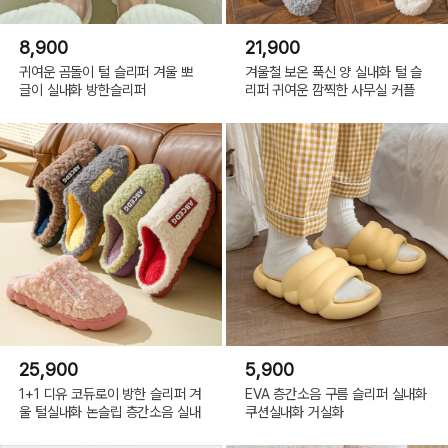
8,900
21,900
귀여운 곰돌이 털 슬리퍼 겨울 뽀
겨울철 보온 푹신 양 실내화 털 슬
글이 실내화 방한슬리퍼
리퍼 귀여운 깜찍한 사무실 커플
25,900
5,900
1+1 디유 코듀로이 방한 슬리퍼 겨
EVA 층간소음 구름 슬리퍼 실내화
울 털실내화 논슬립 층간소음 실내
쿠션실내화 거실화