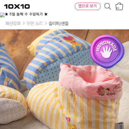
장
텐
앱으로 보기
바
바
구
이
이
니
텐
상
품
패션잡화
우먼 슈즈
슬리퍼/샌들
의
옵
션
-
사
이
즈:
쁘
띠
(200-
235mm),
레
귤
러
(240-
270mm)
/
색
상:
블
루,
레
몬