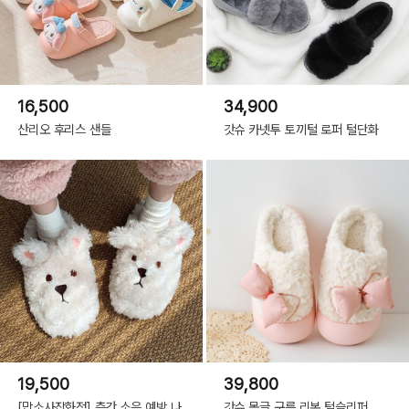
16,500
34,900
산리오 후리스 샌들
갓슈 카넷투 토끼털 로퍼 털단화
19,500
39,800
[맙소사잡화점] 층간 소음 예방 나
갓슈 몽글 구름 리본 털슬리퍼