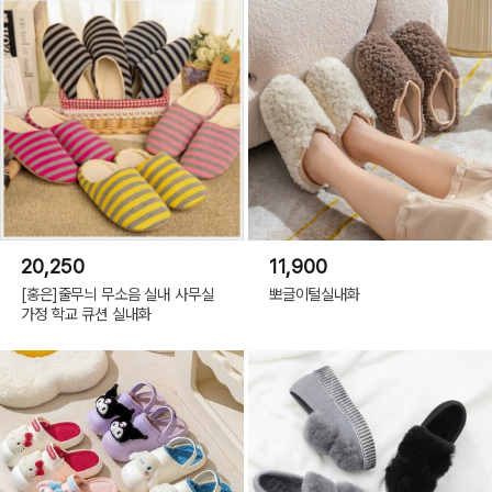
20,250
11,900
[홍은]줄무늬 무소음 실내 사무실
뽀글이털실내화
가정 학교 큐션 실내화