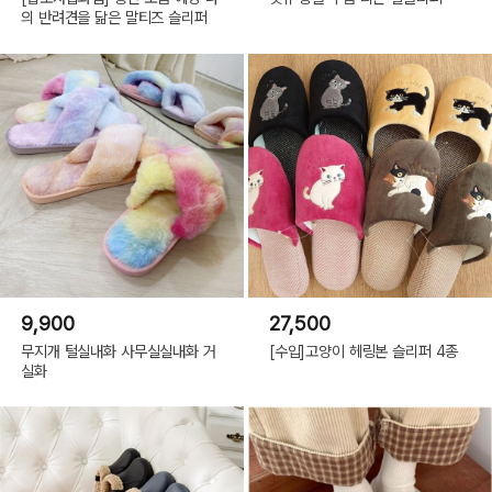
의 반려견을 닮은 말티즈 슬리퍼
9,900
27,500
무지개 털실내화 사무실실내화 거
[수입]고양이 헤링본 슬리퍼 4종
실화