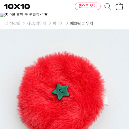
장
텐
앱으로 보기
바
바
구
이
니
텐
패션잡화
지갑/파우치
파우치
패브릭 파우치