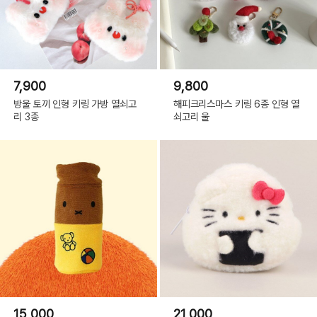
7,900
9,800
방울 토끼 인형 키링 가방 열쇠고
해피크리스마스 키링 6종 인형 열
리 3종
쇠고리 울
15,000
21,000