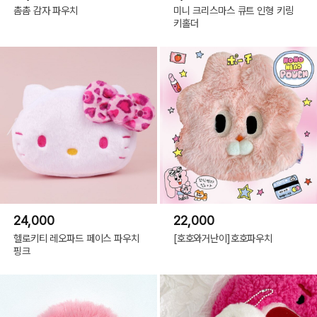
촘촘 감자 파우치
미니 크리스마스 큐트 인형 키링
키홀더
24,000
22,000
헬로키티 레오파드 페이스 파우치
[호호와거난이]호호파우치
핑크