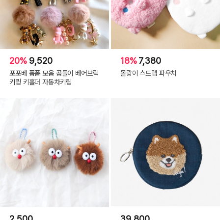
20%
9,520
18%
7,380
포포베 폼폼 모음 곰돌이 베어브릭
몰랑이 스트랩 파우치
키링 키홀더 자동차키링
2,500
39,800