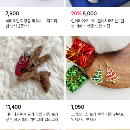
7,900
20%
8,000
빠띠라인 화장품 파우치 보자기타
인테리어오브제 (플래시터지는) 인
입 단색 2종택1
형 카메라 행운 인형 키링
11,400
1,050
페이퍼가든 어글리 푸들 키링 브라
크리스마스 트리 큐빅 키링 펜던트
운 인형 키홀더 가방고리 열쇠고리
악세사리 부자재