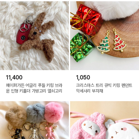
11,400
1,050
페이퍼가든 어글리 푸들 키링 브라
크리스마스 트리 큐빅 키링 펜던트
운 인형 키홀더 가방고리 열쇠고리
악세사리 부자재