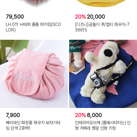
79,500
20%
20,000
LH.011 낙타퍼 폼폼 퍼키링(5CO
[디즈니]곰돌이 푸/멀티 파우치-7
LOR)
39615
7,900
20%
8,000
빠띠라인 화장품 파우치 보자기타
인테리어오브제 (플래시터지는) 인
입 단색 2종택1
형 카메라 행운 인형 키링