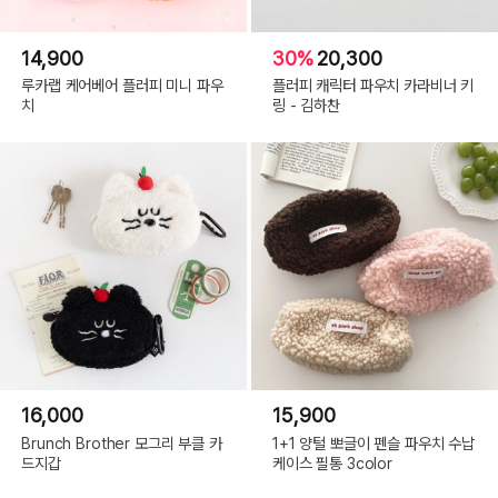
14,900
30%
20,300
루카랩 케어베어 플러피 미니 파우
플러피 캐릭터 파우치 카라비너 키
치
링 - 김하찬
16,000
15,900
Brunch Brother 모그리 부클 카
1+1 양털 뽀글이 펜슬 파우치 수납
드지갑
케이스 필통 3color