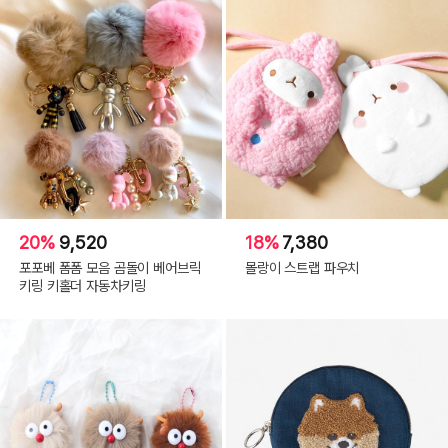
20%
9,520
18%
7,380
포포베 폼폼 모음 곰돌이 베어브릭
몰랑이 스트랩 파우치
키링 키홀더 자동차키링