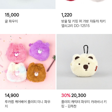
15,000
1,220
귤 파우치
방울 털 키링 퍼 가방 자동차 차키
열쇠고리 DD-12515
14,900
30%
20,300
루카랩 케어베어 플러피 미니 파우
플러피 캐릭터 파우치 카라비너 키
치
링 - 김하찬