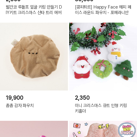
빨간코 루돌프 얼굴 키링 만들기 D
[콩피튀르] Happy Face 해피 페
IY키트 크리스마스 산타 트리 에어
이스 라운드 파우치 - 포메라니안
19,900
2,350
촘촘 감자 파우치
미니 크리스마스 큐트 인형 키링
키홀더