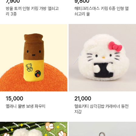
7,900
9,800
방울 토끼 인형 키링 가방 열쇠고
해피크리스마스 키링 6종 인형 열
리 3종
쇠고리 울
15,000
21,000
멜라니 물병 보냉 파우치
헬로키티 삼각김밥 카라비너 동전
지갑