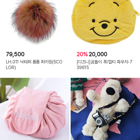
79,500
20%
20,000
LH.011 낙타퍼 폼폼 퍼키링(5CO
[디즈니]곰돌이 푸/멀티 파우치-7
LOR)
39615