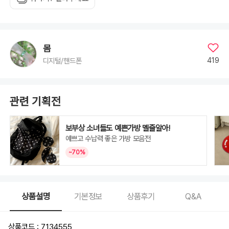
몸
419
디지털/핸드폰
관련 기획전
보부상 소녀들도 예쁜가방 멜줄알아!
예쁘고 수납력 좋은 가방 모음전
~70%
상품설명
기본정보
상품후기
Q&A
상품코드 : 7134555