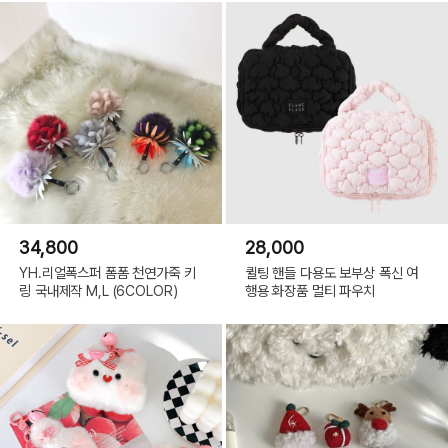
34,800
28,000
YH.리얼폭스퍼 폼폼 천연가죽 키
퀼팅 핸들 다용도 보부상 폭신 여
링 국내제작 M,L (6COLOR)
행용 화장품 멀티 파우치