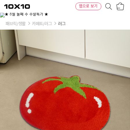
장
텐
앱으로 보기
바
바
구
이
이
니
텐
상
품
패브릭/생활
카페트/러그
러그
의
옵
션
-
선
택:
터
프
팅
러
그