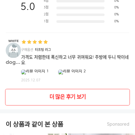
4점
0%
5.0
3점
0%
2점
0%
1점
0%
구매옵션
터프팅 러그
가격도 저렴한데 폭신하고 너무 귀여워요! 주방에 두니 딱이네
dogae**
요.
2025.12.07
더 많은 후기 보기
이 상품과 같이 본 상품
Sponsored