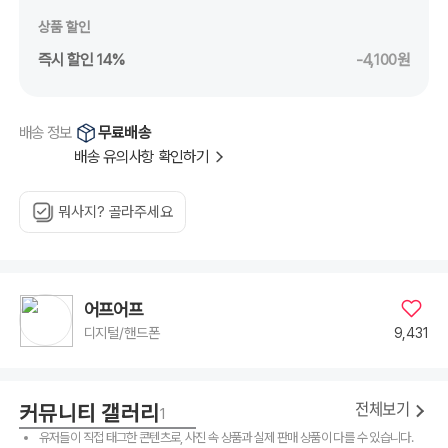
상품 할인
즉시 할인 14%
-4,100원
무료배송
배송 정보
배송 유의사항 확인하기
뭐사지? 골라주세요
어프어프
9,431
디지털/핸드폰
귀여운 수저 젓가락 받침
토마토 모양, 수박 모양 수저 젓가락 받침인데 너어어어무 귀여워요 특히 수박은 여름에 
커뮤니티 갤러리
3
2
전체보기
1
유저들이 직접 태그한 콘텐츠로, 사진 속 상품과 실제 판매 상품이 다를 수 있습니다.