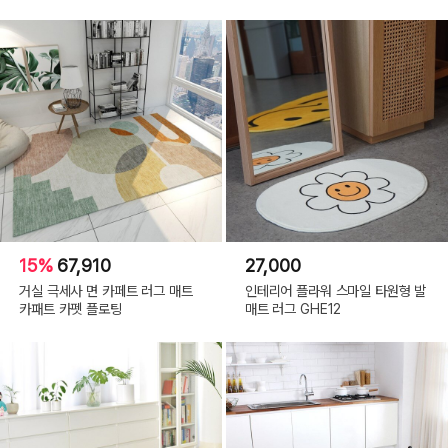
15%
67,910
27,000
거실 극세사 면 카페트 러그 매트
인테리어 플라워 스마일 타원형 발
카패트 카펫 플로팅
매트 러그 GHE12