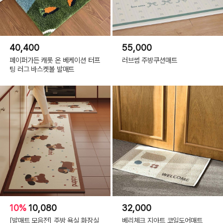
40,400
55,000
페이퍼가든 캐롯 온 베케이션 터프
러브썸 주방쿠션매트
팅 러그 바스켓볼 발매트
10%
10,080
32,000
[발매트 모음전] 주방 욕실 화장실
베리체크 지아트 코일도어매트