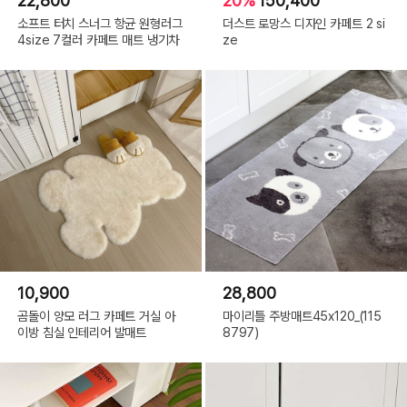
22,800
20%
150,400
소프트 터치 스너그 항균 원형러그
더스트 로망스 디자인 카페트 2 si
4size 7컬러 카페트 매트 냉기차
ze
10,900
28,800
곰돌이 양모 러그 카페트 거실 아
마이리틀 주방매트45x120_(115
이방 침실 인테리어 발매트
8797)