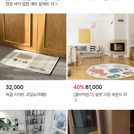
현관 바닥 발판 매트 발매트 러그
32,000
40%
81,000
써클 지아트 코일도어매트
[클리어런스] 샬렛 크림 라운드 러
그