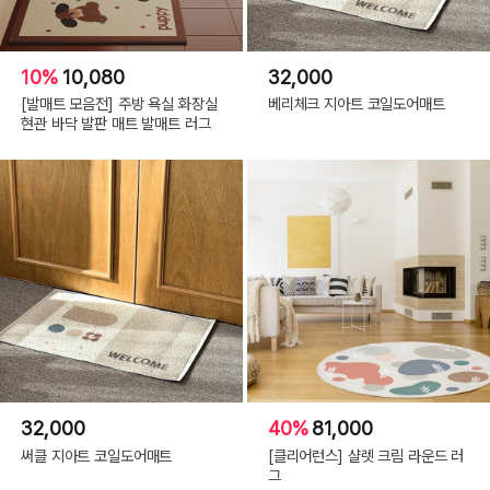
10%
10,080
32,000
[발매트 모음전] 주방 욕실 화장실
베리체크 지아트 코일도어매트
현관 바닥 발판 매트 발매트 러그
32,000
40%
81,000
써클 지아트 코일도어매트
[클리어런스] 샬렛 크림 라운드 러
그