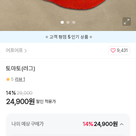
⭐️ 고객 평점
5
인기 상품 ⭐️
어프어프
9,431
토마토(러그)
5
리뷰 1
14%
29,000
24,900원
할인 적용가
14%
24,900원
나의 예상 구매가