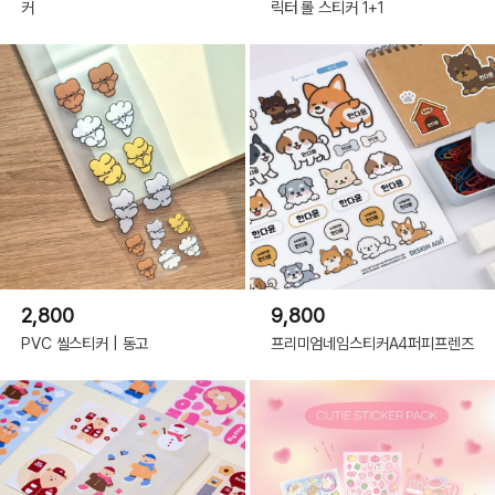
커
릭터 롤 스티커 1+1
2,800
9,800
PVC 씰스티커 | 동고
프리미엄네임스티커A4퍼피프렌즈