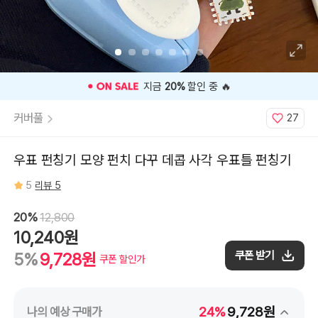
⭐️ 고객 평점
5
인기 상품 ⭐️
커버풀
27
우표 펀칭기 모양 펀치 다꾸 데콥 사각 우표틀 펀칭기
5
리뷰 5
20%
12,800
10,240원
쿠폰 받기
5%
9,728원
쿠폰 할인가
24%
9,728원
나의 예상 구매가