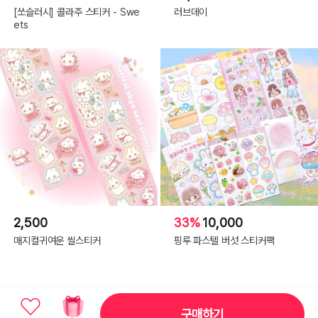
[쏘슬러시] 콜라주 스티커 - Swe
러브데이
ets
2,500
33%
10,000
매지컬귀여운 씰스티커
핑루 파스텔 버섯 스티커팩
구매하기