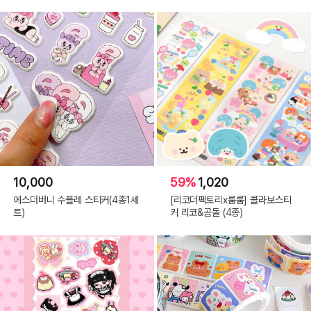
10,000
59%
1,020
에스더버니 수플레 스티커(4종1세
[리코더팩토리x룸룸] 콜라보스티
트)
커 리코&곰돌 (4종)