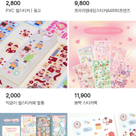
2,800
9,800
PVC 씰스티커 | 동고
프리미엄네임스티커A4퍼피프렌즈
2,000
11,900
빅곰이 씰스티커와 필통
뽀쨕 스티커팩