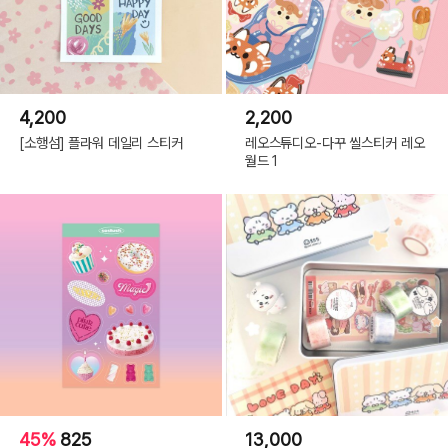
4,200
2,200
[소행섬] 플라워 데일리 스티커
레오스튜디오-다꾸 씰스티커 레오
월드 1
45%
825
13,000