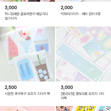
3,000
2,000
허니집배원 클로버편지 배달가다
빅워터스티커 - 해피 윈터 9종
씰스티커
2,500
3,000
시원한 와구와구 모조지 스티커 팩
[별긍상점] 별빛오름 모조지 스티
커팩