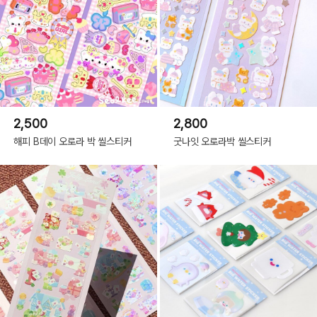
2,500
2,800
해피 B데이 오로라 박 씰스티커
굿나잇 오로라박 씰스티커