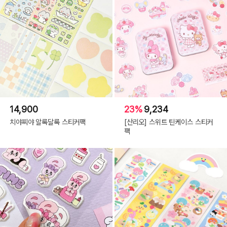
14,900
23%
9,234
치야찌야 알록달록 스티커팩
[산리오] 스위트 틴케이스 스티커
팩