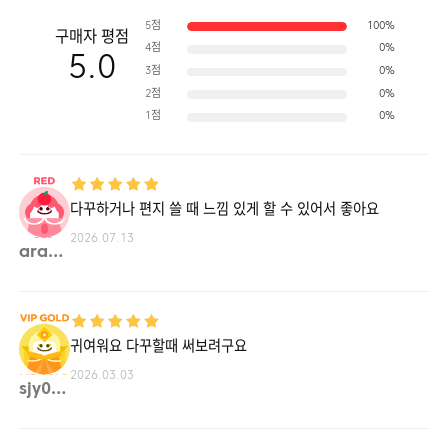
5점
100%
구매자 평점
4점
0%
5.0
3점
0%
2점
0%
1점
0%
다꾸하거나 편지 쓸 때 느낌 있게 할 수 있어서 좋아요
2026.07.13
ara11**
귀여워요 다꾸할때 써보려구요
2026.03.03
sjy08**