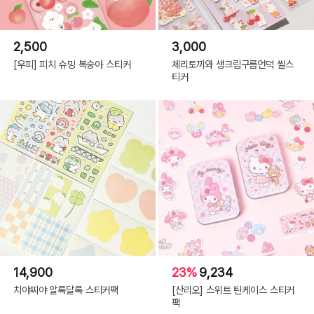
2,500
3,000
[우피] 피치 슈밍 복숭아 스티커
체리토끼와 생크림구름언덕 씰스
티커
14,900
23%
9,234
치야찌야 알록달록 스티커팩
[산리오] 스위트 틴케이스 스티커
팩