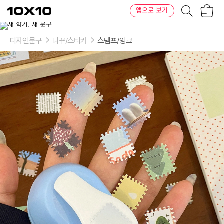
장
텐
앱으로 보기
바
바
구
이
니
텐
디자인문구
다꾸/스티커
스탬프/잉크