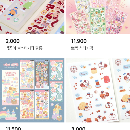
2,000
11,900
빅곰이 씰스티커와 필통
뽀쨕 스티커팩
11,500
3,000