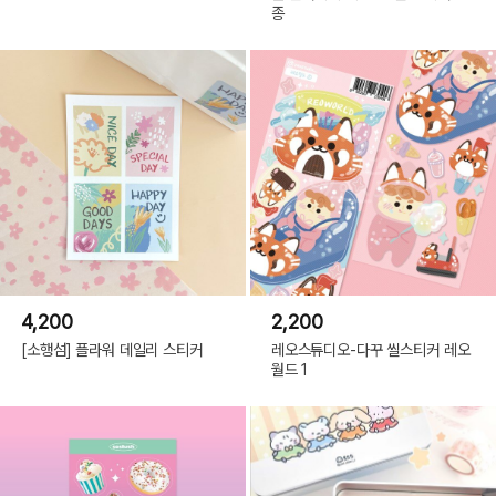
종
4,200
2,200
[소행섬] 플라워 데일리 스티커
레오스튜디오-다꾸 씰스티커 레오
월드 1