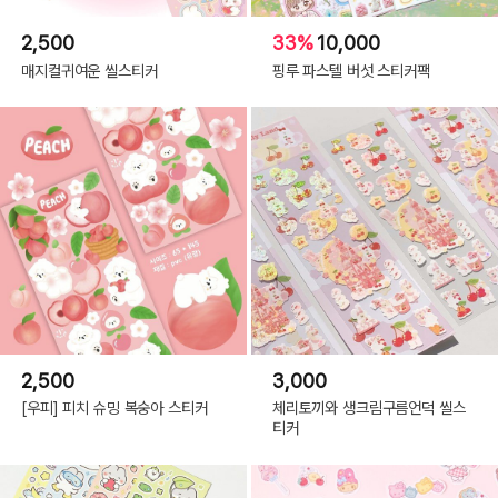
2,500
33%
10,000
매지컬귀여운 씰스티커
핑루 파스텔 버섯 스티커팩
2,500
3,000
[우피] 피치 슈밍 복숭아 스티커
체리토끼와 생크림구름언덕 씰스
티커