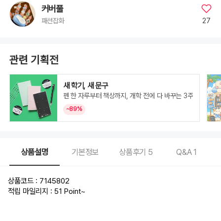
커버풀
27
패션잡화
관련 기획전
새 학기, 새 문구
펜 한 자루부터 책상까지, 개학 전에 다 바꾸는 3주
~89%
상품설명
기본정보
상품후기
5
Q&A
1
상품코드 : 7145802
적립 마일리지 : 51 Point
~