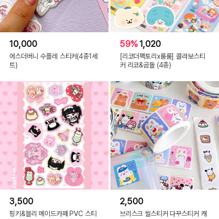
10,000
59%
1,020
에스더버니 수플레 스티커(4종1세
[리코더팩토리x룸룸] 콜라보스티
트)
커 리코&곰돌 (4종)
3,500
2,500
핑키&블리 메이드카페 PVC 스티
브리스크 씰스티커 다꾸스티커 캐