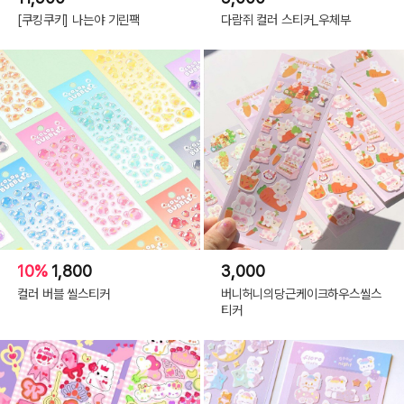
[쿠킹쿠키] 나는야 기린팩
다람쥐 컬러 스티커_우체부
10%
1,800
3,000
컬러 버블 씰스티커
버니허니의당근케이크하우스씰스
티커