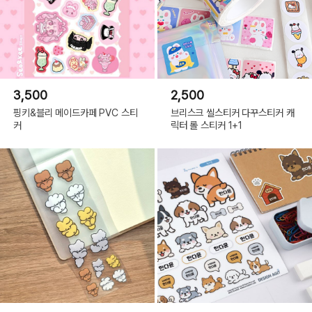
3,500
2,500
핑키&블리 메이드카페 PVC 스티
브리스크 씰스티커 다꾸스티커 캐
커
릭터 롤 스티커 1+1