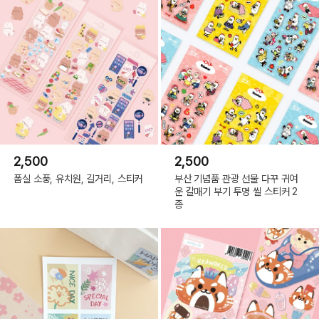
2,500
2,500
폼실 소풍, 유치원, 길거리, 스티커
부산 기념품 관광 선물 다꾸 귀여
운 갈매기 부기 투명 씰 스티커 2
종