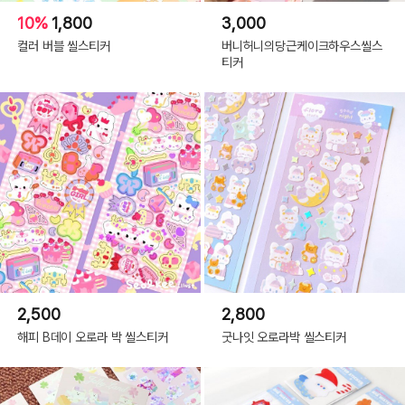
10%
1,800
3,000
컬러 버블 씰스티커
버니허니의당근케이크하우스씰스
티커
2,500
2,800
해피 B데이 오로라 박 씰스티커
굿나잇 오로라박 씰스티커