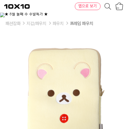
장
텐
앱으로 보기
바
바
구
이
니
텐
패션잡화
지갑/파우치
파우치
프레임 파우치