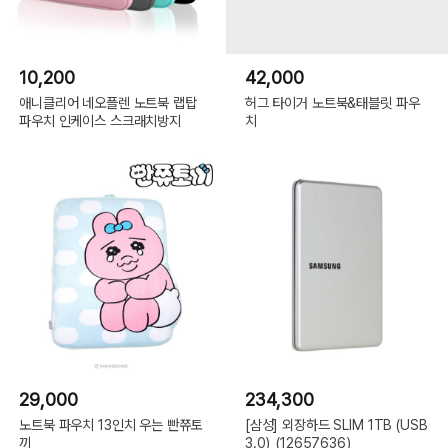
10,200
42,000
애니클리어 네오플렌 노트북 랩탑
허그 타이거 노트북&태블릿 파우
파우치 인케이스 스크래치방지
치
29,000
234,300
노트북 파우치 13인치 우는 빤쮸토
[삼성] 외장하드 SLIM 1TB (USB
끼
3.0)_(12657636)