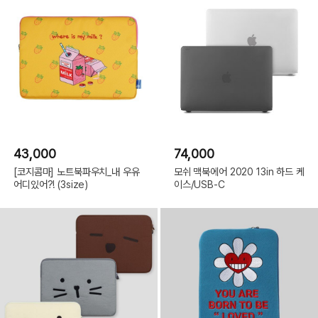
43,000
74,000
[코지콤마] 노트북파우치_내 우유
모쉬 맥북에어 2020 13in 하드 케
어디있어?! (3size)
이스/USB-C