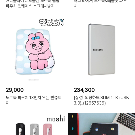
애니클리어 네오플렌 노트북 랩탑
허그 타이거 노트북&태블릿 파우
파우치 인케이스 스크래치방지
치
29,000
234,300
노트북 파우치 13인치 우는 빤쮸토
[삼성] 외장하드 SLIM 1TB (USB
끼
3.0)_(12657636)