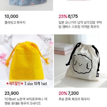
10,000
23%
6,175
플라밍고 파우치
일본 오니기리 납작 삼각김밥 주먹
밥 캔버스 스트링 귀여운 파우치
23,900
20%
7,200
10개set 노랑색 부직포주머니 여
푸숑 광목 복조리 파우치
행용 휴대용 파우치 S사이즈