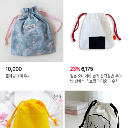
10,000
23%
6,175
플라밍고 파우치
일본 오니기리 납작 삼각김밥 주먹
밥 캔버스 스트링 귀여운 파우치