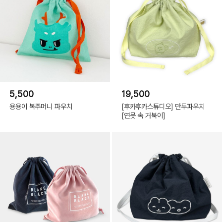
5,500
19,500
용용이 복주머니 파우치
[후카후카스튜디오] 만두파우치
[연못 속 거북이]