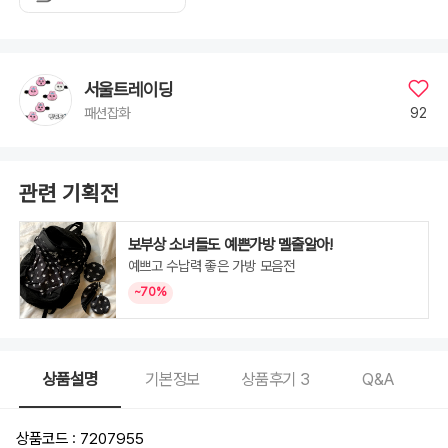
서울트레이딩
92
패션잡화
관련 기획전
보부상 소녀들도 예쁜가방 멜줄알아!
예쁘고 수납력 좋은 가방 모음전
~70%
상품설명
기본정보
상품후기
3
Q&A
상품코드 : 7207955