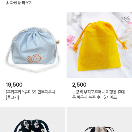
종 화장품 파우치
19,500
2,500
[후카후카스튜디오] 만두파우치
노랑색 부직포주머니 여행용 휴대
[물고기]
용 파우치 복주머니 S사이즈