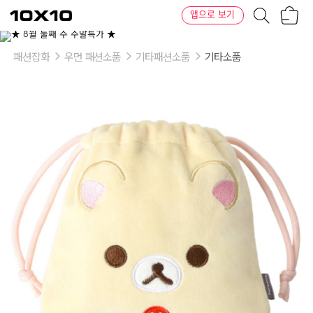
장
텐
앱으로 보기
바
바
구
이
니
텐
패션잡화
우먼 패션소품
기타패션소품
기타소품