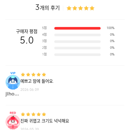
3
개의 후기
5점
100%
구매자 평점
4점
0%
5.0
3점
0%
2점
0%
1점
0%
예쁘고 맘에 들어요.
2026.06.09
jiho1**
진짜 귀엽고 크기도 넉넉해요
2026.03.20