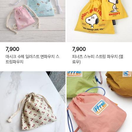
7,900
7,900
마시크 수제 일러스트 면파우치 스
피너츠 스누피 스트링 파우치 (옐
트링파우치
로우)