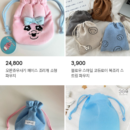
24,800
3,900
오판츄우사기 페이스 조리개 소형
블로우 스마일 코듀로이 복조리 스
파우치
트링 파우치