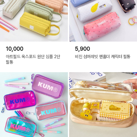
10,000
5,900
아트필드 옥스포드 원단 심플 2단
비진 섬머레빗 펜홀더 캐릭터 필통
필통