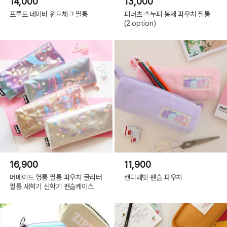
14,000
13,000
프루트 네이비 윈드체크 필통
피너츠 스누피 봉제 파우치 필통
(2 option)
16,900
11,900
머메이드 영롱 필통 파우치 글리터
캔디래빗 펜슬 파우치
필통 새학기 신학기 펜슬케이스