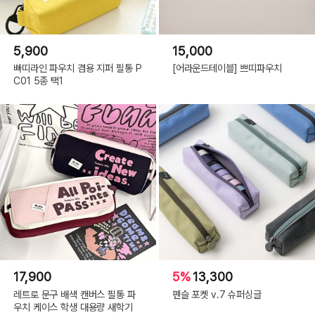
5,900
15,000
빠띠라인 파우치 겸용 지퍼 필통 P
[어라운드테이블] 쁘띠파우치
C01 5종 택1
17,900
5%
13,300
레트로 문구 배색 캔버스 필통 파
펜슬 포켓 v.7 슈퍼싱글
우치 케이스 학생 대용량 새학기