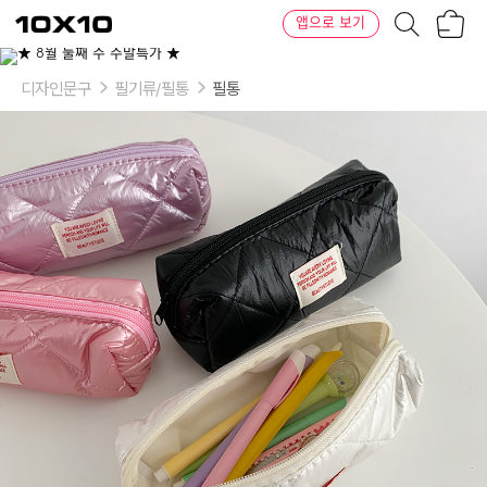
장
텐
앱으로 보기
바
바
구
이
이
니
텐
상
품
디자인문구
필기류/필통
필통
의
옵
션
-
색
상:
블
랙,
퍼
플,
핑
크,
아
이
보
리