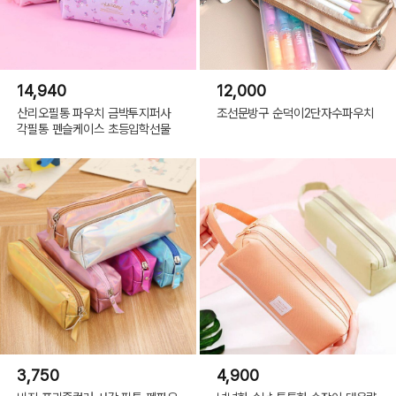
14,940
12,000
산리오필통 파우치 금박투지퍼사
조선문방구 순덕이2단자수파우치
각필통 펜슬케이스 초등입학선물
3,750
4,900