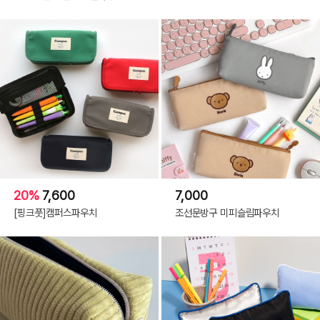
20%
7,600
7,000
[핑크풋]캠퍼스파우치
조선문방구 미피슬림파우치