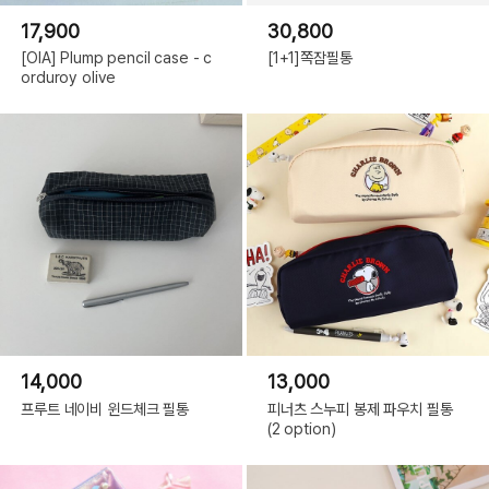
17,900
30,800
[OIA] Plump pencil case - c
[1+1]쪽잠필통
orduroy olive
14,000
13,000
프루트 네이비 윈드체크 필통
피너츠 스누피 봉제 파우치 필통
(2 option)