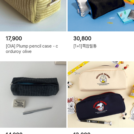
17,900
30,800
[OIA] Plump pencil case - c
[1+1]쪽잠필통
orduroy olive