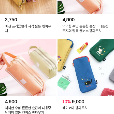
3,750
4,900
비진 프리즘컬러 사각 필통 펜파우
넉넉한 수납 튼튼한 손잡이 대용량
치
투지퍼 필통 캔버스 펜파우치
4,900
10%
9,000
넉넉한 수납 튼튼한 손잡이 대용량
헤이버디 펜파우치
투지퍼 필통 캔버스 펜파우치