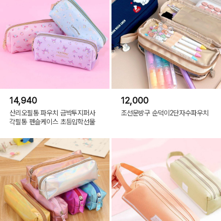
14,940
12,000
산리오필통 파우치 금박투지퍼사
조선문방구 순덕이2단자수파우치
각필통 펜슬케이스 초등입학선물