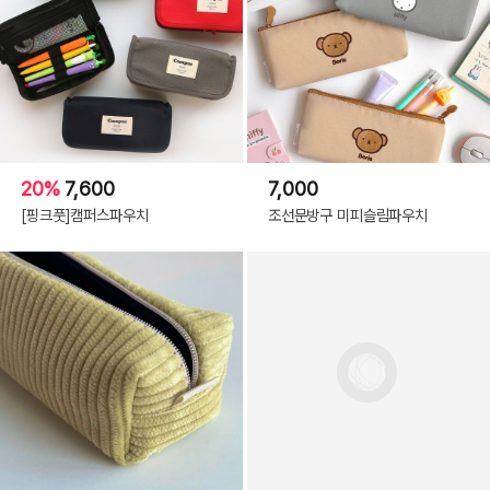
20%
7,600
7,000
[핑크풋]캠퍼스파우치
조선문방구 미피슬림파우치