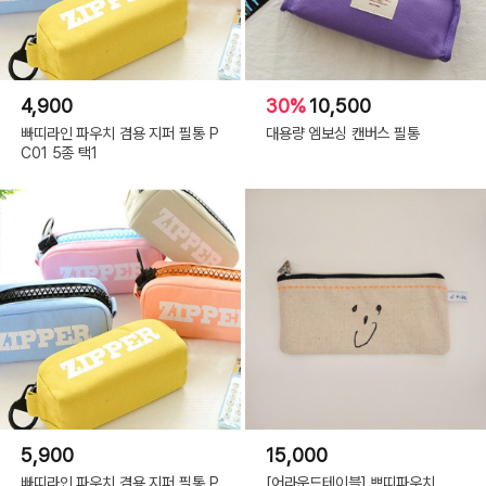
4,900
30%
10,500
빠띠라인 파우치 겸용 지퍼 필통 P
대용량 엠보싱 캔버스 필통
C01 5종 택1
5,900
15,000
빠띠라인 파우치 겸용 지퍼 필통 P
[어라운드테이블] 쁘띠파우치