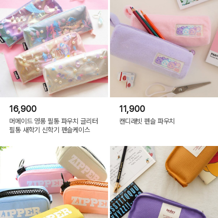
16,900
11,900
머메이드 영롱 필통 파우치 글리터
캔디래빗 펜슬 파우치
필통 새학기 신학기 펜슬케이스