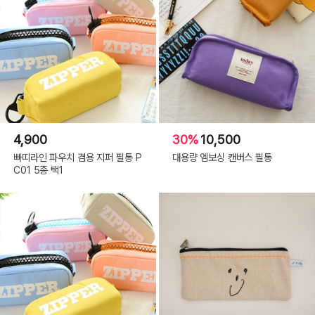
4,900
30%
10,500
빠띠라인 파우치 겸용 지퍼 필통 P
대용량 엠보싱 캔버스 필통
C01 5종 택1