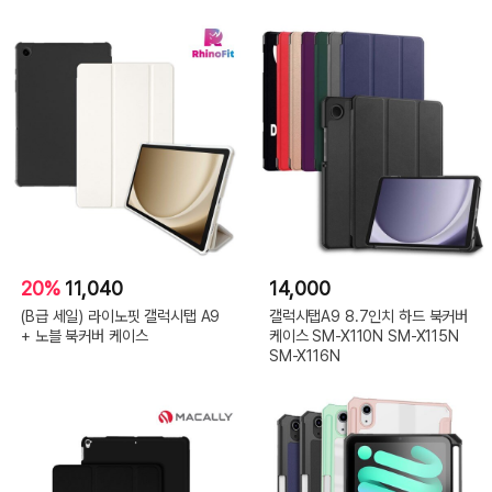
20%
11,040
14,000
(B급 세일) 라이노핏 갤럭시탭 A9
갤럭시탭A9 8.7인치 하드 북커버
+ 노블 북커버 케이스
케이스 SM-X110N SM-X115N
SM-X116N