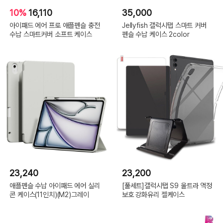
10%
16,110
35,000
아이패드 에어 프로 애플펜슬 충전
Jellyfish 갤럭시탭 스마트 커버
수납 스마트커버 소프트 케이스
펜슬 수납 케이스 2color
23,240
23,200
애플펜슬 수납 아이패드 에어 실리
[풀세트]갤럭시탭 S9 울트라 액정
콘 케이스(11인치)(M2)그레이
보호 강화유리 젤케이스