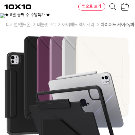
장
텐
앱으로 보기
바
바
구
이
이
니
텐
상
품
디지털/핸드폰
태블릿 PC
아이패드 액세서리
아이패드 케이스/
의
옵
션
-
색
상:
크
림,
그
레
이,
라
일
락,
와
인,
블
랙