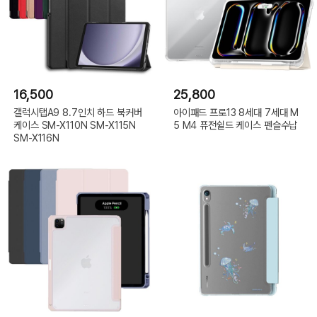
16,500
25,800
갤럭시탭A9 8.7인치 하드 북커버
아이패드 프로13 8세대 7세대 M
케이스 SM-X110N SM-X115N
5 M4 퓨전쉴드 케이스 펜슬수납
SM-X116N