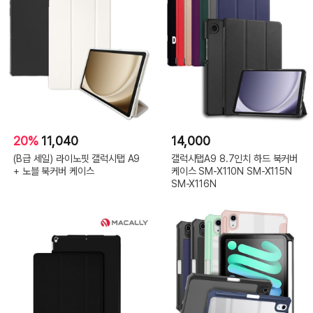
20%
11,040
14,000
(B급 세일) 라이노핏 갤럭시탭 A9
갤럭시탭A9 8.7인치 하드 북커버
+ 노블 북커버 케이스
케이스 SM-X110N SM-X115N
SM-X116N