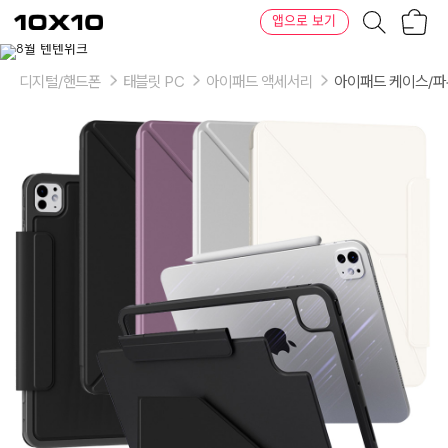
장
텐
앱으로 보기
바
바
구
이
이
니
텐
상
품
디지털/핸드폰
태블릿 PC
아이패드 액세서리
아이패드 케이스/
의
옵
션
-
색
상:
크
림,
그
레
이,
라
일
락,
블
랙