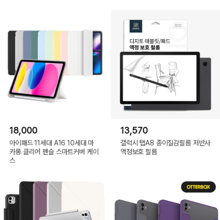
18,000
13,570
아이패드 11세대 A16 10세대 마
갤럭시 탭A8 종이질감필름 저반사
카롱 클리어 펜슬 스마트커버 케이
액정보호 필름
스