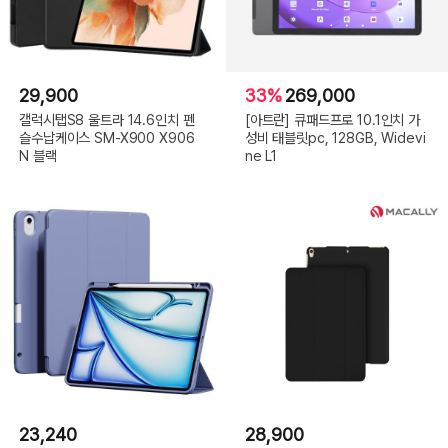
29,900
33%
269,000
갤럭시탭S8 울트라 14.6인치 펜
[아트란] 큐패드프로 10.1인치 가
슬수납케이스 SM-X900 X906
성비 태블릿pc, 128GB, Widevi
N 블랙
ne L1
23,240
28,900