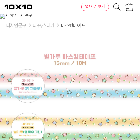
장
텐
앱으로 보기
바
바
구
이
이
니
텐
상
품
디자인문구
다꾸/스티커
마스킹테이프
의
옵
션
-
디
자
인:
핑
크
블
루,
옐
로
우
그
린