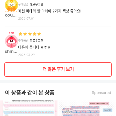
구매옵션
옐로우그린
패턴 마테라 한 마테에 2가지 색상 좋아요!
coun1**
2026.07.01
구매옵션
옐로우그린
마음에 듭니다 ㅎㅎㅎ
shina**
2026.03.29
더 많은 후기 보기
이 상품과 같이 본 상품
Sponsored