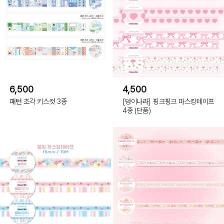
6,500
4,500
패턴 조각 키스컷 3종
[덩이나라] 핑크핑크 마스킹테이프
4종 (단품)