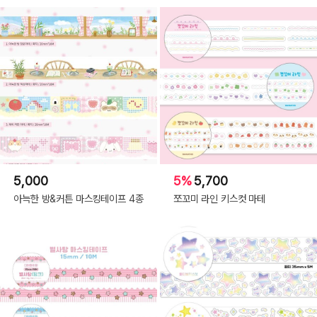
5,000
5%
5,700
아늑한 방&커튼 마스킹테이프 4종
쪼꼬미 라인 키스컷 마테