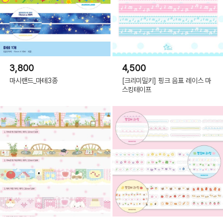
3,800
4,500
마시랜드_마테3종
[크리미밀키] 핑크 음표 레이스 마
스킹테이프