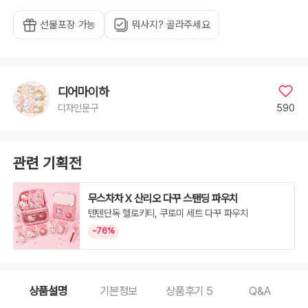
선물포장 가능
뭐사지? 골라주세요
디어마이하
590
디자인문구
관련 기획전
무스차차 X 산리오 다꾸 스탠딩 파우치
텐텐단독 헬로키티, 쿠로미 세트 다꾸 파우치
~76%
상품설명
기본정보
상품후기
5
Q&A