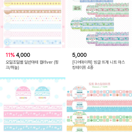
11%
4,000
5,000
오밀조밀별 일반마테 컬러ver (핑
[디어마이하] 빙글 뜨개 니트 마스
크/하늘)
킹테이프 4종