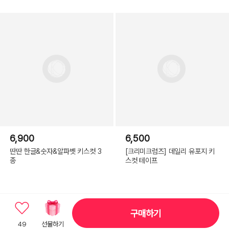
6,900
6,500
딴딴 한글&숫자&알파벳 키스컷 3
[크리미크럼즈] 데일리 유포지 키
종
스컷 테이프
구매하기
49
선물하기