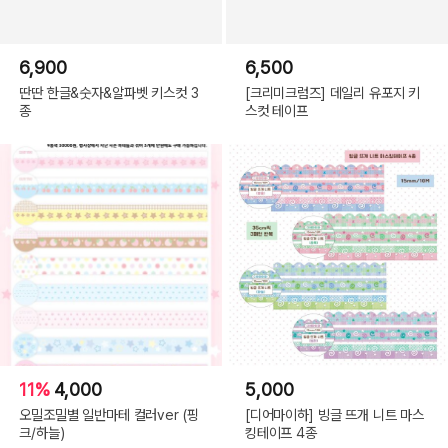
6,900
6,500
딴딴 한글&숫자&알파벳 키스컷 3
[크리미크럼즈] 데일리 유포지 키
종
스컷 테이프
11%
4,000
5,000
오밀조밀별 일반마테 컬러ver (핑
[디어마이하] 빙글 뜨개 니트 마스
크/하늘)
킹테이프 4종