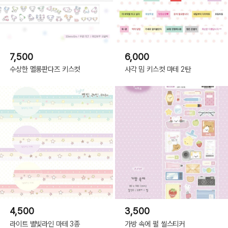
7,500
6,000
수상한 멜롱판다즈 키스컷
사각 밈 키스컷 마테 2탄
4,500
3,500
라이트 별빛라인 마테 3종
가방 속에 펄 씰스티커