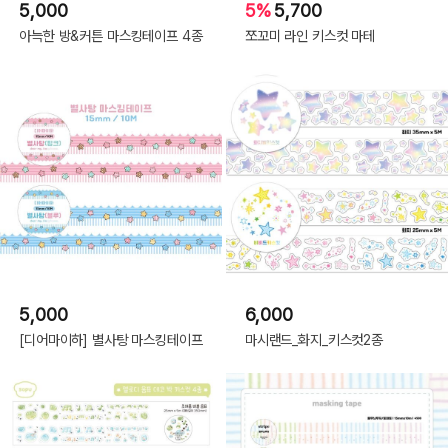
5,000
5%
5,700
아늑한 방&커튼 마스킹테이프 4종
쪼꼬미 라인 키스컷 마테
5,000
6,000
[디어마이하] 별사탕 마스킹테이프
마시랜드_화지_키스컷2종