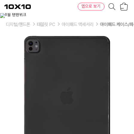
장
텐
앱으로 보기
바
바
구
이
이
니
텐
상
품
디지털/핸드폰
태블릿 PC
아이패드 액세서리
아이패드 케이스/
의
옵
션
-
색
상:
블
랙