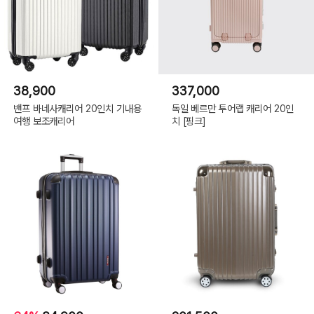
38,900
337,000
밴프 바네사캐리어 20인치 기내용
독일 베르만 투어랩 캐리어 20인
여행 보조캐리어
치 [핑크]