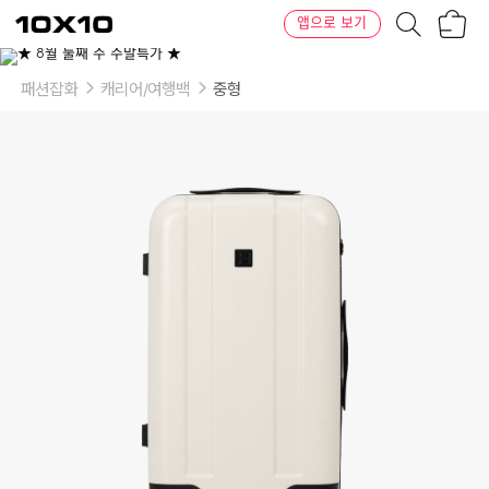
장
텐
앱으로 보기
바
바
구
이
이
니
텐
상
품
패션잡화
캐리어/여행백
중형
의
옵
션
-
컬
러:
아
이
보
리
포
그