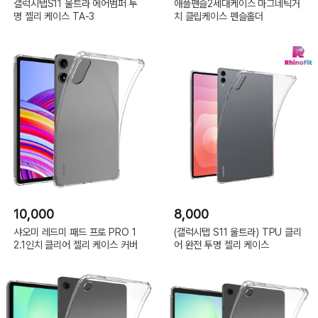
갤럭시탭S11 울트라 에어범퍼 투
애플펜슬2세대케이스 마그네틱거
명 젤리 케이스 TA-3
치 클립케이스 펜슬홀더
10,000
8,000
샤오미 레드미 패드 프로 PRO 1
(갤럭시탭 S11 울트라) TPU 클리
2.1인치 클리어 젤리 케이스 커버
어 완전 투명 젤리 케이스