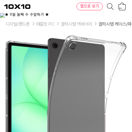
장
텐
앱으로 보기
바
바
구
이
이
니
텐
상
품
디지털/핸드폰
태블릿 PC
갤럭시탭 액세서리
갤럭시탭 케이스/
의
옵
션
-
색
상:
투
명