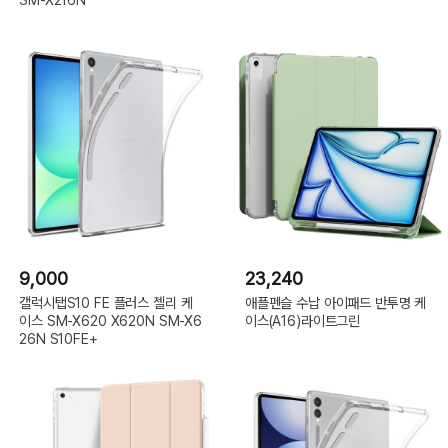
9,000
23,240
갤럭시탭S10 FE 플러스 젤리 케
애플펜슬 수납 아이패드 반투명 케
이스 SM-X620 X620N SM-X6
이스(A16)라이트그린
26N S10FE+