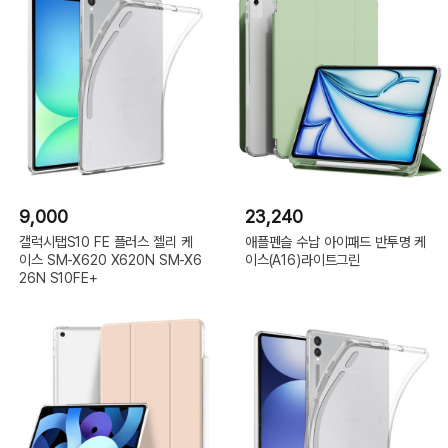
9,000
23,240
갤럭시탭S10 FE 플러스 젤리 케
애플펜슬 수납 아이패드 반투명 케
이스 SM-X620 X620N SM-X6
이스(A16)라이트그린
26N S10FE+