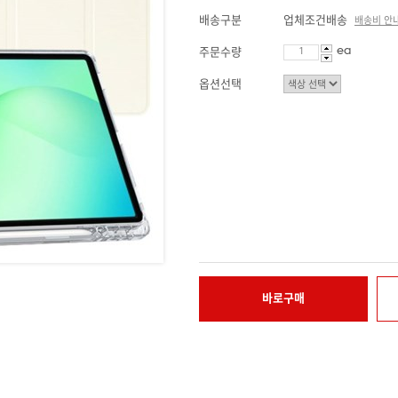
배송구분
업체조건배송
배송비 안
ea
주문수량
옵션선택
바로구매