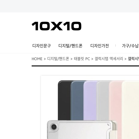
디자인문구
디지털/핸드폰
디자인가전
가구/수납
HOME
>
디지털/핸드폰
>
태블릿 PC
>
갤럭시탭 액세서리
>
갤럭시