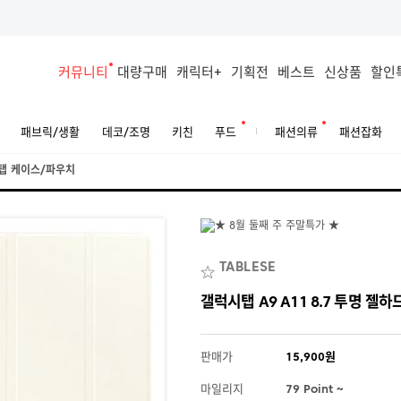
커뮤니티
대량구매
캐릭터+
기획전
베스트
신상품
할인
패브릭/생활
데코/조명
키친
푸드
패션의류
패션잡화
탭 케이스/파우치
TABLESE
갤럭시탭 A9 A11 8.7 투명 젤하
판매가
15,900원
마일리지
79 Point ~