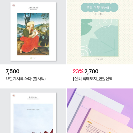
7,500
23%
2,700
요한계시록.쓰다 (필사책)
[산뽀]떡메모지_연잎산책