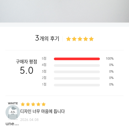
3
개의 후기
5점
100%
구매자 평점
4점
0%
5.0
3점
0%
2점
0%
1점
0%
디자인 너무 마음에 듭니다
2026.04.08
une02**