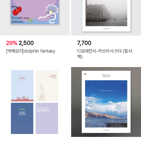
29%
2,500
7,700
[떡메모지]dolphin fantasy
디모데전서~히브리서.쓰다 (필사
책)