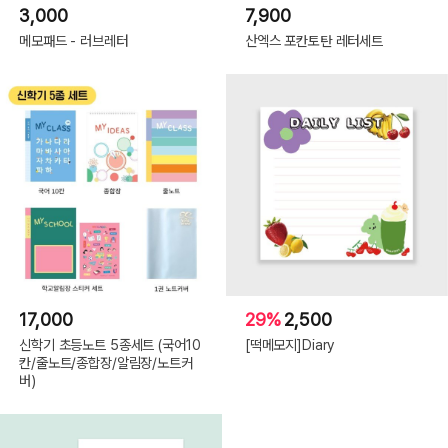
3,000
7,900
메모패드 - 러브레터
산엑스 포칸토탄 레터세트
17,000
29%
2,500
신학기 초등노트 5종세트 (국어10
[떡메모지]Diary
칸/줄노트/종합장/알림장/노트커
버)