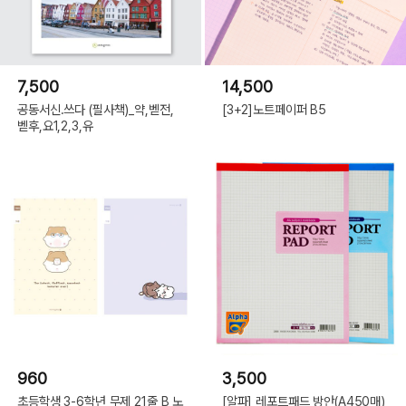
7,500
14,500
공동서신.쓰다 (필사책)_약,벧전,
[3+2]노트페이퍼 B5
벧후,요1,2,3,유
960
3,500
초등학생 3-6학년 무제 21줄 B 노
[알파] 레포트패드 방안(A450매)