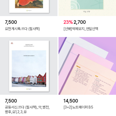
7,500
23%
2,700
요한계시록.쓰다 (필사책)
[산뽀]떡메모지_연잎산책
7,500
14,500
공동서신.쓰다 (필사책)_약,벧전,
[3+2]노트페이퍼 B5
벧후,요1,2,3,유