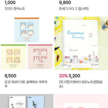
1,000
9,800
1000 영어노트
창세기.쓰다 2 (필사책)
6,500
20%
3,200
감성 메모지 NB 블록메모 마루마
[핑크풋]리멤버드로잉노트(랜덤발
루
송)