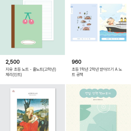
2,500
960
지유 초등 노트 - 줄노트(고학년)
초등 1학년 2학년 받아쓰기 A 노
체리(민트)
트 공책