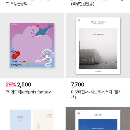
트 초등줄공책
(색상랜덤발송)
29%
2,500
7,700
[떡메모지]dolphin fantasy
디모데전서~히브리서.쓰다 (필사
책)