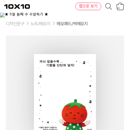
장
텐
앱으로 보기
바
바
구
이
니
텐
디자인문구
노트/메모지
메모패드/떡메모지