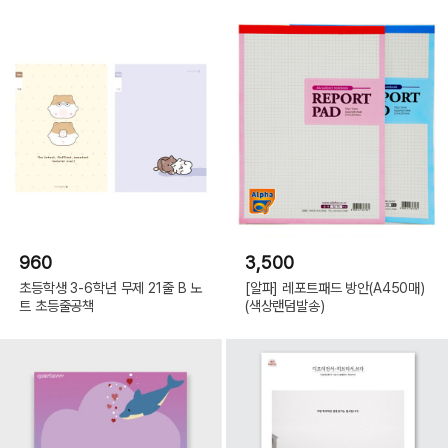
960
3,500
초등학생 3-6학년 무제 21줄 B 노
[알파] 레포트패드 방안(A450매)
트 초등줄공책
(색상랜덤발송)