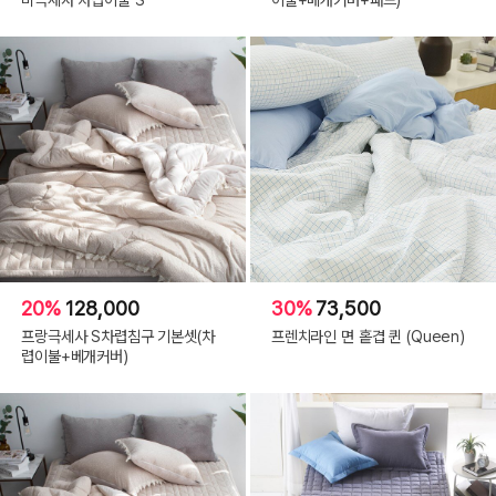
20%
128,000
30%
73,500
프랑극세사 S차렵침구 기본셋(차
프렌치라인 면 홑겹 퀸 (Queen)
렵이불+베개커버)