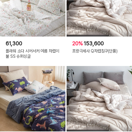
61,300
20%
153,600
플라워 소다 시어서커 여름 차렵이
프랑극세사 Q차렵침구(단품)
불 SS 슈퍼싱글