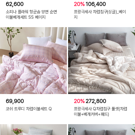
62,600
20%
106,400
소피나 플라워 항균솜 양면 순면
프랑극세사 차렵침구(싱글)_베이
이불베개세트 SS 베이지
지
69,900
20%
272,800
코쉬 트루디 차렵이불세트 Q
프랑극세사 Q차렵침구 풀셋(차렵
이불+베개커버+패드)