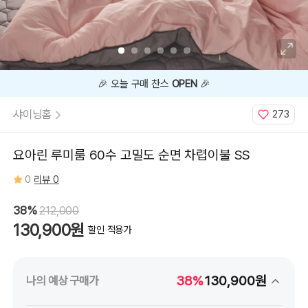
지금
38%
할인 중 🔥
샤이닝홈
273
요아린 루미룸 60수 고밀도 순면 차렵이불 SS
0
리뷰 0
38%
212,000
130,900원
할인 적용가
38%
130,900원
나의 예상 구매가