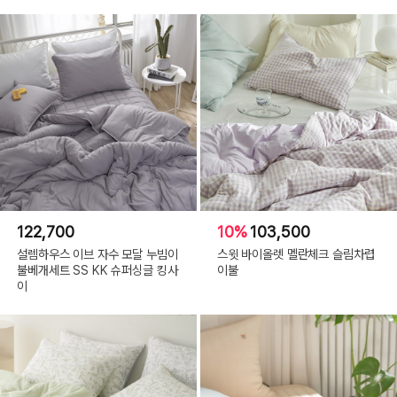
122,700
10%
103,500
설렘하우스 이브 자수 모달 누빔이
스윗 바이올렛 멜란체크 슬림차렵
불베개세트 SS KK 슈퍼싱글 킹사
이불
이