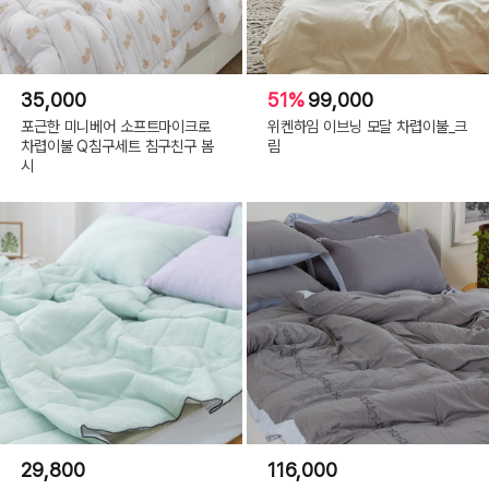
35,000
51%
99,000
포근한 미니베어 소프트마이크로
위켄하임 이브닝 모달 차렵이불_크
차렵이불 Q침구세트 침구친구 봄
림
시
29,800
116,000