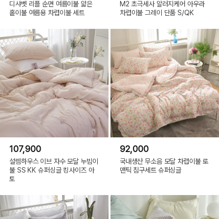
디샤벳 리플 순면 여름이불 얇은
M2 초극세사 알러지케어 아우라
홑이불 여름용 차렵이불 세트
차렵이불 그레이 단품 S/QK
107,900
92,000
설렘하우스 이브 자수 모달 누빔이
국내생산 무소음 모달 차렵이불 로
불 SS KK 슈퍼싱글 킹사이즈 아
맨틱 침구세트 슈퍼싱글
토