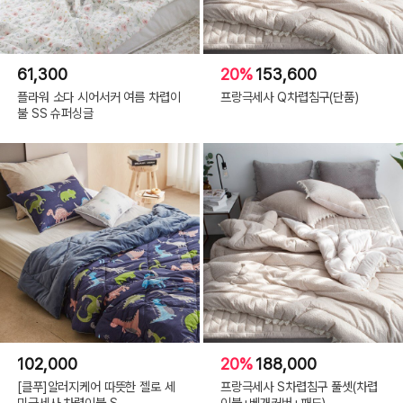
61,300
20%
153,600
플라워 소다 시어서커 여름 차렵이
프랑극세사 Q차렵침구(단품)
불 SS 슈퍼싱글
102,000
20%
188,000
[클푸]알러지케어 따뜻한 젤로 세
프랑극세사 S차렵침구 풀셋(차렵
미극세사 차렵이불 S
이불+베개커버+패드)