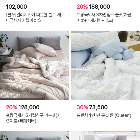
102,000
20%
188,000
[클푸]알러지케어 따뜻한 젤로 세
프랑극세사 S차렵침구 풀셋(차렵
미극세사 차렵이불 S
이불+베개커버+패드)
20%
128,000
30%
73,500
프랑극세사 S차렵침구 기본셋(차
프렌치라인 면 홑겹 퀸 (Queen)
렵이불+베개커버)