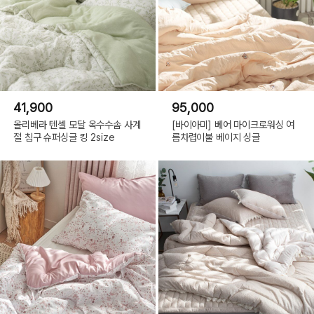
41,900
95,000
올리베라 텐셀 모달 옥수수솜 사계
[바이아미] 베어 마이크로워싱 여
절 침구 슈퍼싱글 킹 2size
름차렵이불 베이지 싱글