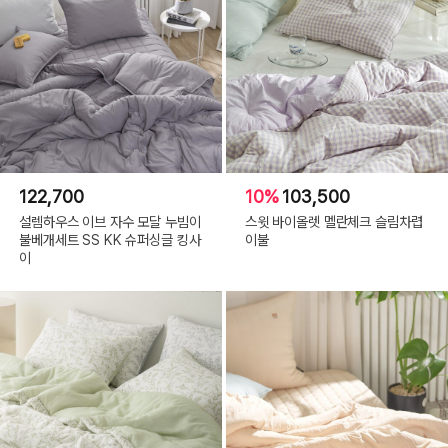
122,700
10%
103,500
설렘하우스 이브 자수 모달 누빔이
스윗 바이올렛 멜란체크 슬림차렵
불베개세트 SS KK 슈퍼싱글 킹사
이불
이