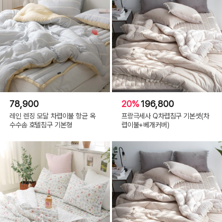
78,900
20%
196,800
레인 렌징 모달 차렵이불 항균 옥
프랑극세사 Q차렵침구 기본셋(차
수수솜 호텔침구 기본형
렵이불+베개커버)