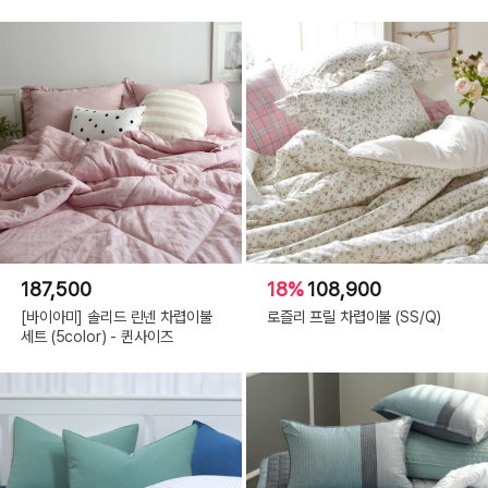
187,500
18%
108,900
[바이아미] 솔리드 린넨 차렵이불
로즐리 프릴 차렵이불 (SS/Q)
세트 (5color) - 퀸사이즈