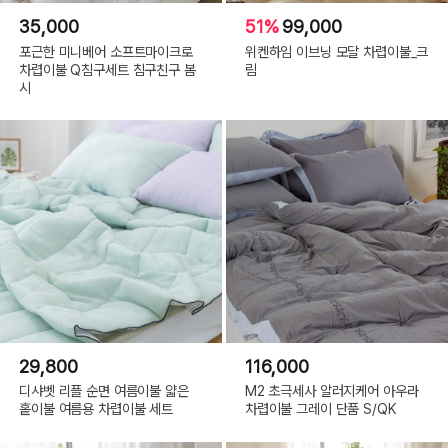
35,000
51%
99,000
포근한 미니베어 소프트마이크로
위켄하임 이브닝 모달 차렵이불_크
차렵이불 Q침구세트 침구친구 봄
림
시
29,800
116,000
디샤벳 리플 순면 여름이불 얇은
M2 초극세사 알러지케어 아우라
홑이불 여름용 차렵이불 세트
차렵이불 그레이 단품 S/QK