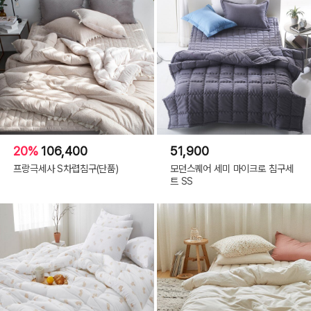
20%
106,400
51,900
프랑극세사 S차렵침구(단품)
모던스퀘어 세미 마이크로 침구세
트 SS