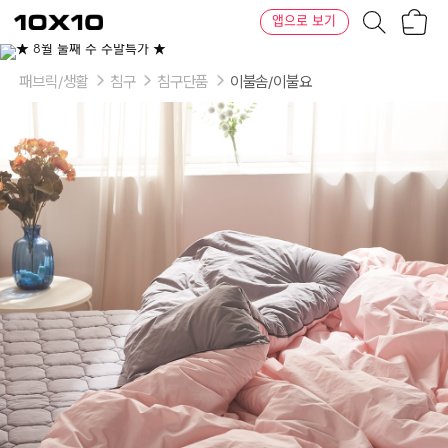
장
텐
앱으로 보기
바
바
구
이
이
니
텐
상
품
패브릭/생활
침구
침구단품
이불솜/이불요
의
옵
션
-
색
상:
올
리
브,
브
라
운