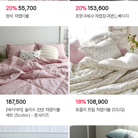
20%
55,700
20%
153,600
밤비 차렵이불
프랑극세사 차렵침구(퀸)_베이지
187,500
18%
108,900
[바이아미] 솔리드 린넨 차렵이불
로즐리 프릴 차렵이불 (SS/Q)
세트 (5color) - 퀸사이즈