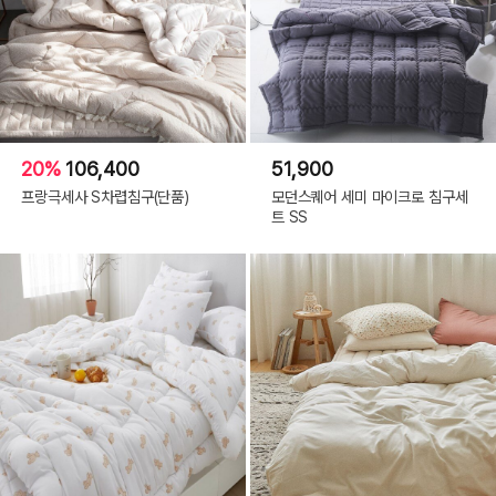
20%
106,400
51,900
프랑극세사 S차렵침구(단품)
모던스퀘어 세미 마이크로 침구세
트 SS