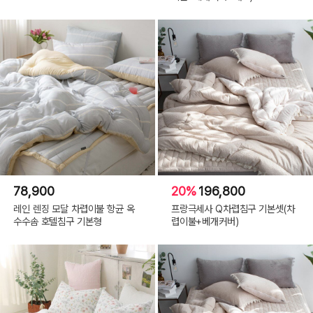
78,900
20%
196,800
레인 렌징 모달 차렵이불 항균 옥
프랑극세사 Q차렵침구 기본셋(차
수수솜 호텔침구 기본형
렵이불+베개커버)