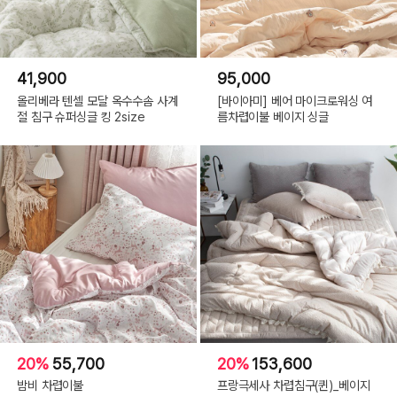
41,900
95,000
올리베라 텐셀 모달 옥수수솜 사계
[바이아미] 베어 마이크로워싱 여
절 침구 슈퍼싱글 킹 2size
름차렵이불 베이지 싱글
20%
55,700
20%
153,600
밤비 차렵이불
프랑극세사 차렵침구(퀸)_베이지