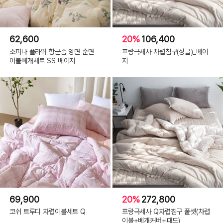
62,600
20%
106,400
소피나 플라워 항균솜 양면 순면
프랑극세사 차렵침구(싱글)_베이
이불베개세트 SS 베이지
지
69,900
20%
272,800
코쉬 트루디 차렵이불세트 Q
프랑극세사 Q차렵침구 풀셋(차렵
이불+베개커버+패드)