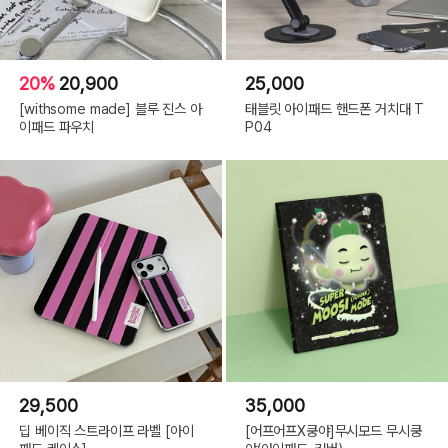
20%
20,900
25,000
[withsome made] 블루 진스 아
태블릿 아이패드 핸드폰 거치대 T
이패드 파우치
P04
29,500
35,000
딥 베이직 스트라이프 라벨 [아이
[어프어프X쿵야]무시모드 무시쿵