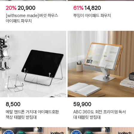
20%
20,900
61%
14,820
[withsome made]버섯 하우스
쭈잉이 아이패드 파우치
아이패드 파우치
8,500
59,900
메탈 핸드폰 거치대 아이패드호환
ABC 360도 회전 프리미엄 독서
책상 태블릿 받침대
대 태블릿 받침대