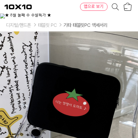
장
텐
앱으로 보기
바
바
구
이
이
니
텐
상
품
디지털/핸드폰
태블릿 PC
기타 태블릿PC 액세서리
의
옵
션
-
선
택:
블
랙
11
inch,
블
랙
13
inch,
아
이
보
리
11
inch,
아
이
보
리
13
inch