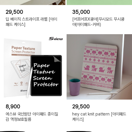
29,500
35,000
딥 베이직 스트라이프 라벨 [아이
[어프어프X쿵야]무시모드 무시쿵
패드 케이스]
야(아이패드-커버)
8,900
29,500
에스뷰 국산원단 아이패드 종이질
hey cat knit pattern [아이패드
감 액정보호필름
케이스]