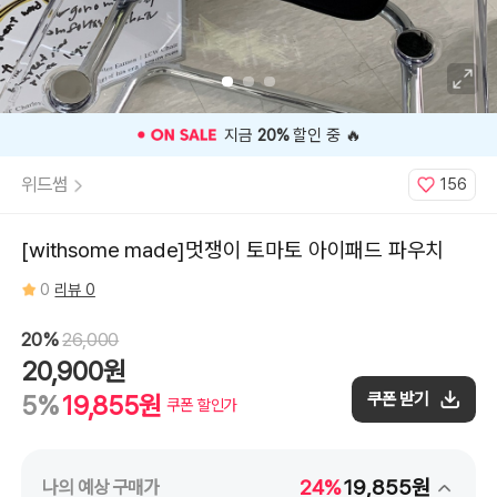
🎉 오늘 구매 찬스
OPEN
🎉
위드썸
156
[withsome made]멋쟁이 토마토 아이패드 파우치
0
리뷰 0
20%
26,000
20,900원
쿠폰 받기
5%
19,855원
쿠폰 할인가
24%
19,855원
나의 예상 구매가