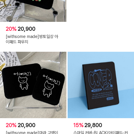
20%
20,900
[withsome made]방토일상 아
이패드 파우치
20%
20,900
15%
29,800
[withsome made]마라 고앵이
스마일 커버-BLACK(아이패드-커