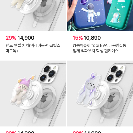
29%
14,900
15%
10,890
밴드 엔젤 치치(맥세이프-아크릴스
킹콩아울렛 fooi EVA 대용량필통
마트톡)
입체 빅파우치 학생 펜케이스