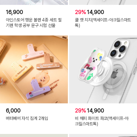
16,900
29%
14,900
아인스토어 행운 볼펜 4종 세트 필
쿨 캣 치치(맥세이프-아크릴스마트
기펜 학생 공부 문구 시험 선물
톡)
6,000
29%
14,900
버터베어 자석 집게 2개입
비 해피 화이트 파코(맥세이프-아
크릴스마트톡)