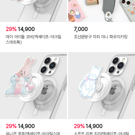
29%
14,900
7,000
마이 아이돌 코비(맥세이프-아크릴
조선문방구 미피 미니 파우치키링
스마트톡)
29%
14,900
29%
14,900
유니콘 포포(맥세이프-아크릴스마
소프트 리본 치치(맥세이프-아크릴