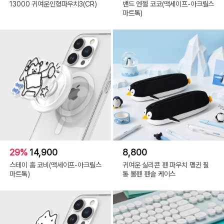
13000 귀여운인형파우치3(CR)
밴드 엔젤 코코(맥세이프-아크릴스
마트톡)
29%
14,900
8,800
스테이 홈 코비(맥세이프-아크릴스
귀여운 실리콘 펜 파우치 펭귄 필
마트톡)
통 볼펜 펜슬 케이스