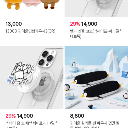
13,000
29%
14,900
13000 귀여운인형파우치3(CR)
밴드 엔젤 코코(맥세이프-아크릴스
마트톡)
29%
14,900
8,800
스테이 홈 코비(맥세이프-아크릴스
귀여운 실리콘 펜 파우치 펭귄 필