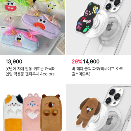
13,900
29%
14,900
못난이 자매 필통 귀여운 캐릭터
비 해피 블랙 파코(맥세이프-아크
인형 학용품 펜파우치 4colors
릴스마트톡)