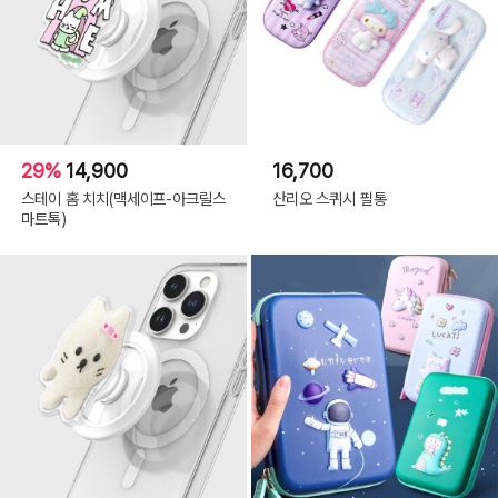
29%
14,900
16,700
스테이 홈 치치(맥세이프-아크릴스
산리오 스퀴시 필통
마트톡)