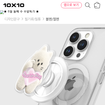
장
텐
앱으로 보기
바
바
구
이
이
니
텐
상
품
디자인문구
필기류/필통
볼펜/젤펜
의
옵
션
-
선
택:
맥
세
이
프-
아
크
릴
스
마
트
톡