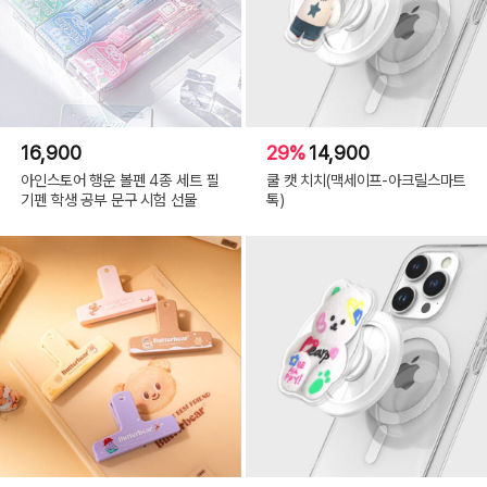
16,900
29%
14,900
아인스토어 행운 볼펜 4종 세트 필
쿨 캣 치치(맥세이프-아크릴스마트
기펜 학생 공부 문구 시험 선물
톡)