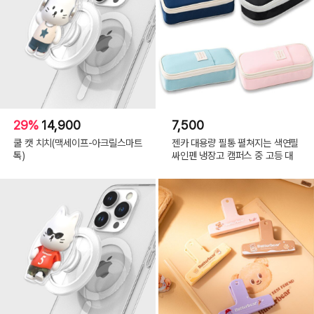
29%
14,900
7,500
쿨 캣 치치(맥세이프-아크릴스마트
젠카 대용량 필통 펼쳐지는 색연필
톡)
싸인펜 냉장고 캠퍼스 중 고등 대