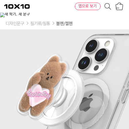
장
텐
앱으로 보기
바
바
구
이
이
니
텐
상
품
디자인문구
필기류/필통
볼펜/젤펜
의
옵
션
-
선
택:
맥
세
이
프-
아
크
릴
스
마
트
톡