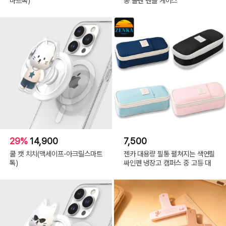
마트톡)
통 볼펜 펜슬 케이스
29%
14,900
7,500
쿨 캣 치치(맥세이프-아크릴스마트
젠카 대용량 필통 펼쳐지는 색연필
톡)
싸인펜 냉장고 캠퍼스 중 고등 대