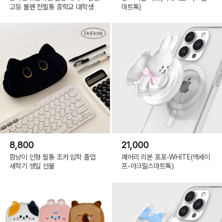
고등 볼펜 천필통 중학교 대학생
마트톡)
8,800
21,000
깜냥이 인형 필통 조카 입학 졸업
페어리 리본 포포-WHITE(맥세이
새학기 생일 선물
프-아크릴스마트톡)