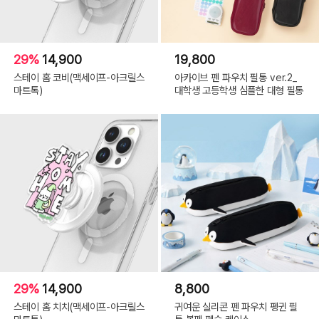
29%
14,900
19,800
스테이 홈 코비(맥세이프-아크릴스
아카이브 펜 파우치 필통 ver.2_
마트톡)
대학생 고등학생 심플한 대형 필통
29%
14,900
8,800
스테이 홈 치치(맥세이프-아크릴스
귀여운 실리콘 펜 파우치 펭귄 필