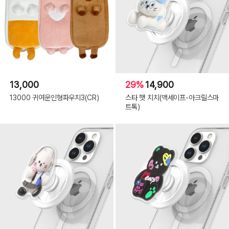
13,000
29%
14,900
13000 귀여운인형파우치3(CR)
스타 햇 치치(맥세이프-아크릴스마
트톡)