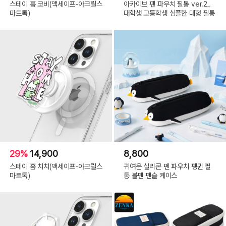
스테이 홈 코비(맥세이프-아크릴스
아카이브 펜 파우치 필통 ver.2_
마트톡)
대학생 고등학생 심플한 대형 필통
29%
14,900
8,800
스테이 홈 치치(맥세이프-아크릴스
귀여운 실리콘 펜 파우치 펭귄 필
마트톡)
통 볼펜 펜슬 케이스