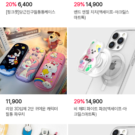
20%
6,400
29%
14,900
[핑크풋]당근친구들통통케이스
밴드 엔젤 치치(맥세이프-아크릴스
마트톡)
11,900
29%
14,900
리암 3D입체 2단 귀여운 캐릭터
비 해피 화이트 파코(맥세이프-아
필통 파우치
크릴스마트톡)