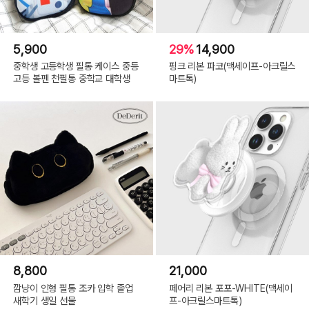
5,900
29%
14,900
중학생 고등학생 필통 케이스 중등
핑크 리본 파코(맥세이프-아크릴스
고등 볼펜 천필통 중학교 대학생
마트톡)
8,800
21,000
깜냥이 인형 필통 조카 입학 졸업
페어리 리본 포포-WHITE(맥세이
새학기 생일 선물
프-아크릴스마트톡)