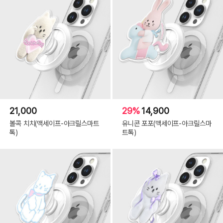
21,000
29%
14,900
볼콕 치치(맥세이프-아크릴스마트
유니콘 포포(맥세이프-아크릴스마
톡)
트톡)