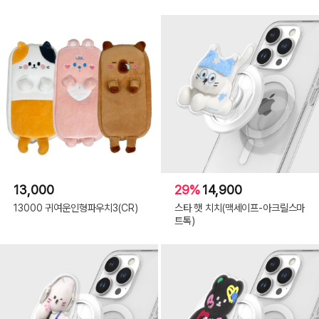
13,000
29%
14,900
13000 귀여운인형파우치3(CR)
스타 햇 치치(맥세이프-아크릴스마
트톡)