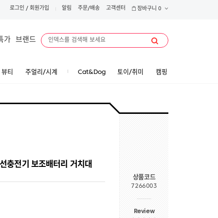
로그인
/
회원가입
알림
주문/배송
고객센터
장바구니
0
특가
브랜드
뷰티
주얼리/시계
Cat&Dog
토이/취미
캠핑
프 무선충전기 보조배터리 거치대
상품코드
7266003
Review