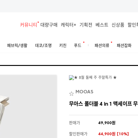
커뮤니티
대량구매
캐릭터+
기획전
베스트
신상품
할인
패브릭/생활
데코/조명
키친
푸드
패션의류
패션잡화
MOOAS
무아스 폴더블 4 in 1 맥세이
판매가
49,900원
할인판매가
44,900원 [10%]