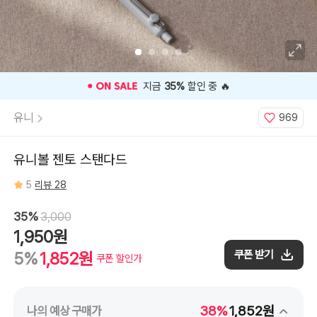
0.5mm
COASTAL,
0.5mm
B.
ROTUS
PINK,
0.5mm
SLATE
GRAY,
0.7mm
⭐️ 고객 평점
5
인기 상품 ⭐️
LINEN,
0.7mm
INDIGO,
유니
969
0.7mm
UMBER
유니볼 젠토 스탠다드
5
리뷰 28
35%
3,000
1,950원
쿠폰 받기
5%
1,852원
쿠폰 할인가
38%
1,852원
나의 예상 구매가