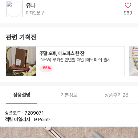
유니
969
디자인문구
관련 기획전
주말 오후, 메노피스 한 잔
[NEW] 루카랩 만년필 저널 [메노피스] 출시
~55%
상품설명
기본정보
상품후기
28
상품코드 : 7289071
적립 마일리지 : 9 Point
~