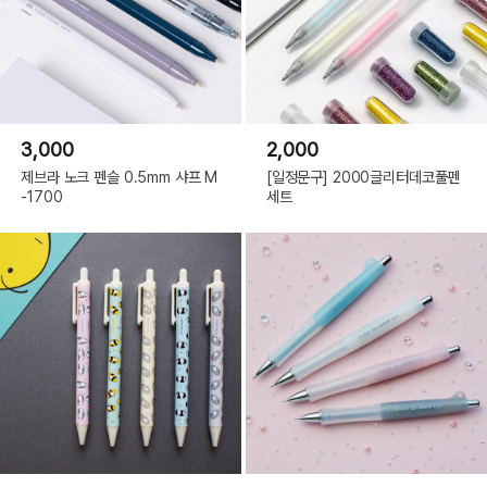
3,000
2,000
제브라 노크 펜슬 0.5mm 샤프 M
[일정문구] 2000글리터데코풀펜
-1700
세트