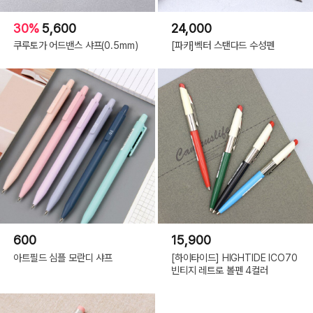
30%
5,600
24,000
쿠루토가 어드밴스 샤프(0.5mm)
[파카]벡터 스탠다드 수성펜
600
15,900
아트필드 심플 모란디 샤프
[하이타이드] HIGHTIDE ICO70
빈티지 레트로 볼펜 4컬러