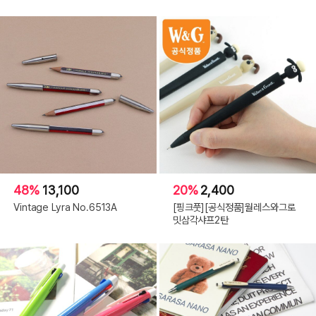
48%
13,100
20%
2,400
Vintage Lyra No.6513A
[핑크풋][공식정품]월레스와그로
밋삼각샤프2탄