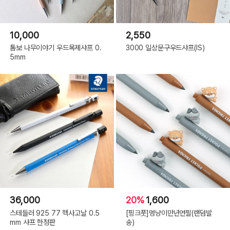
10,000
2,550
톰보 나무이야기 우드목제샤프 0.
3000 일상문구우드샤프(IS)
5mm
36,000
20%
1,600
스테들러 925 77 헥사고날 0.5
[핑크풋]멍냥이만년연필(랜덤발
mm 샤프 한정판
송)