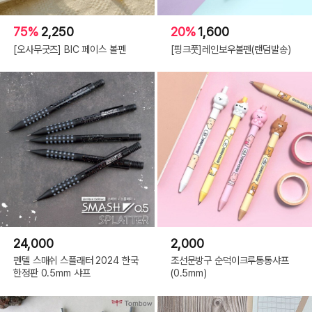
75%
2,250
20%
1,600
[오사무굿즈] BIC 페이스 볼펜
[핑크풋]레인보우볼펜(랜덤발송)
24,000
2,000
펜텔 스매쉬 스플래터 2024 한국
조선문방구 순덕이크루통통샤프
한정판 0.5mm 샤프
(0.5mm)