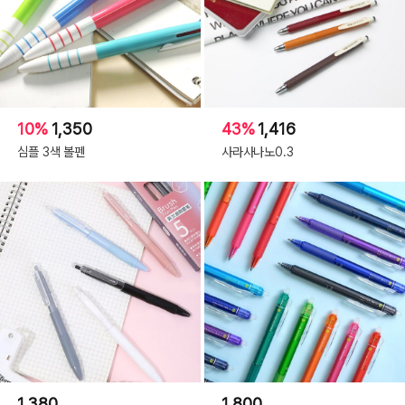
10%
1,350
43%
1,416
심플 3색 볼펜
사라사나노0.3
1,380
1,800