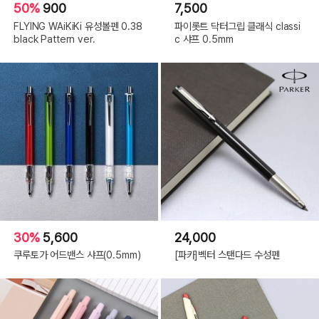
50%
900
7,500
FLYING WAiKiKi 유성볼펜 0.38
파이롯트 닥터그립 클래식 classi
black Pattern ver.
c 샤프 0.5mm
30%
5,600
24,000
쿠루토가 어드밴스 샤프(0.5mm)
[파카]벡터 스탠다드 수성펜