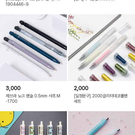
1904446~9
3,000
2,000
제브라 노크 펜슬 0.5mm 샤프 M
[일정문구] 2000글리터데코풀펜
-1700
세트