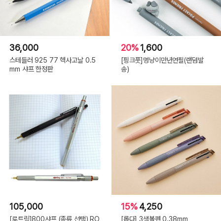
36,000
20%
1,600
스테들러 925 77 헥사고날 0.5
[핑크풋]멍냥이만년연필(랜덤발
mm 샤프 한정판
송)
105,000
15%
4,250
[로트링]800샤프 (종류 선택) RO
[롭다] 3색볼펜 0.38mm