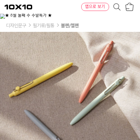
장
텐
앱으로 보기
바
바
구
이
이
니
텐
상
품
디자인문구
필기류/필통
볼펜/젤펜
의
옵
션
-
규
격
및
색
상:
0.38mm
SEA,
0.38mm
LAVENDER,
0.38mm
ADOBE,
0.38mm
CLOUD,
0.38mm
B.
SOIL
BROWN,
0.38mm
B.
RIPPLE
BLUE,
0.5mm
CANARY,
0.5mm
IVORY,
0.5mm
MIST,