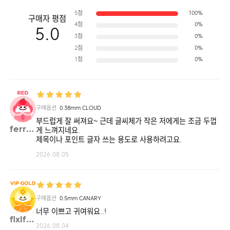
5점
100%
구매자 평점
4점
0%
5.0
3점
0%
2점
0%
1점
0%
구매옵션
0.38mm CLOUD
부드럽게 잘 써져요~ 근데 글씨체가 작은 저에게는 조금 두껍
ferre**
게 느껴지네요.
제목이나 포인트 글자 쓰는 용도로 사용하려고요.
2026.08.05
구매옵션
0.5mm CANARY
너무 이쁘고 귀여워요..!
flxlf**
2026.08.04