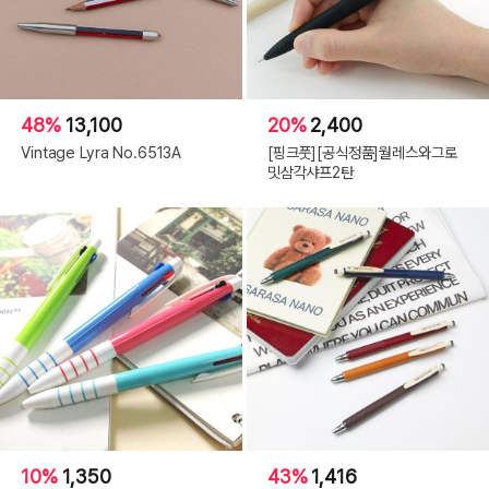
48%
13,100
20%
2,400
Vintage Lyra No.6513A
[핑크풋][공식정품]월레스와그로
밋삼각샤프2탄
10%
1,350
43%
1,416