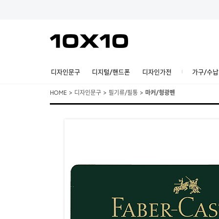
디자인문구
디지털/핸드폰
디자인가전
가구/수납
HOME
>
디자인문구
>
필기류/필통
>
마커/형광펜