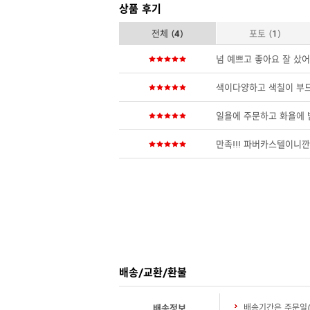
상품 후기
전체 (
4
)
포토 (
1
)
넘 예쁘고 좋아요 잘 샀어요~ 
색이다양하고 색칠이 부
일욜에 주문하고 화욜에 
만족!!! 파버카스텔이니깐
배송/교환/환불
배송정보
배송기간은 주문일(