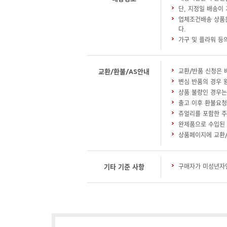
단, 지정일 배송이
업체조건배송 상품은
다.
가구 및 플라워 등
교환/환불/AS안내
교환/반품 신청은 
변심 반품의 경우 
상품 불량인 경우는
출고 이후 환불요청
쥬얼리를 포함한 주
완제품으로 수입된 
상품페이지에 교환/
기타 기준 사항
구매자가 미성년자인