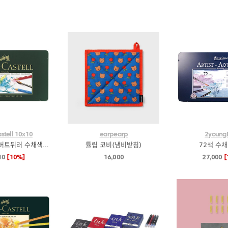
stell 10x10
earpearp
2youn
파버카스텔 알버트뒤러 수채색연필 36색
튤립 코비(냄비받침)
72색 수
10
[10%]
16,000
27,000
[