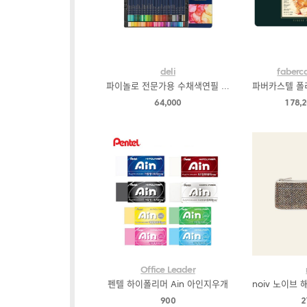
deli
faberca
파이놀로 전문가용 수채색연필 72색
64,000
178,
Office Leader
펜텔 하이폴리머 Ain 아인지우개
900
2