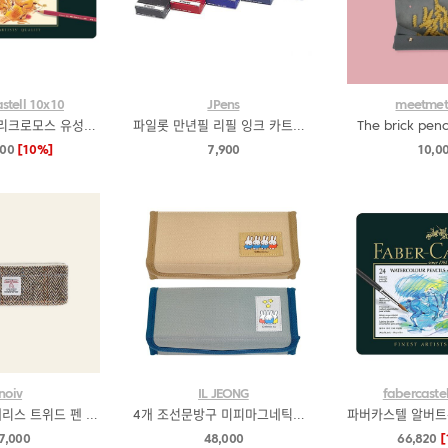
stell 10x10
JPens
meetmet
파버카스텔 폴리크로모스 유성색연필 60색
파일롯 만년필 리필 잉크 카트리지(4컬러)
The brick penc
200
[10%]
7,900
10,0
noiv
IL JEONG
fabercaste
noiv 노이브 해리스 트위드 펜 파우치 - 베이지브라운
4개 조선문방구 미피마그네틱파우치 1박스
7,000
48,000
66,820
[