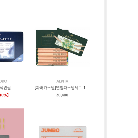
gDnO
ALPHA
채색연필
[파버카스텔]연필파스텔세트 12색 112112
10%]
30,400