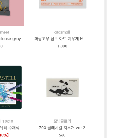
meet
atozmall
ilcase gray
화랑고무 점보 아트 지우개 M 낱개
00
1,000
ll 10x10
모닝글로리
파버카스텔 알버트뒤러 수채색연필 24색
700 클래시컬 지우개 ver.2
10%]
560