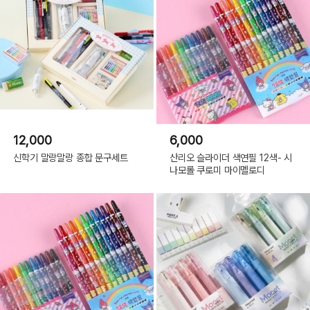
12,000
6,000
신학기 말랑말랑 종합 문구세트
산리오 슬라이더 색연필 12색- 시
나모롤 쿠로미 마이멜로디