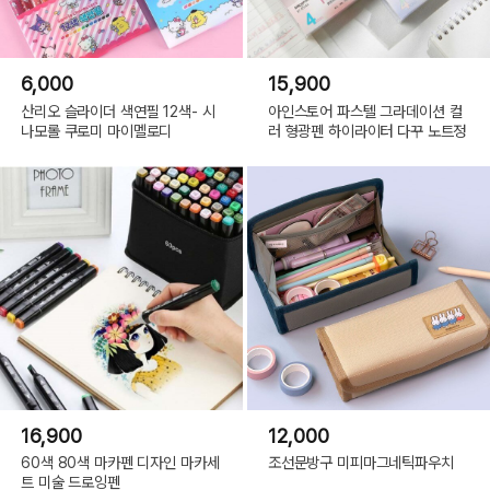
6,000
15,900
산리오 슬라이더 색연필 12색- 시
아인스토어 파스텔 그라데이션 컬
나모롤 쿠로미 마이멜로디
러 형광펜 하이라이터 다꾸 노트정
16,900
12,000
60색 80색 마카펜 디자인 마카세
조선문방구 미피마그네틱파우치
트 미술 드로잉펜