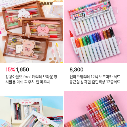
15%
1,650
8,300
킹콩아울렛 fooi 캐릭터 브라운 망
산리오캐릭터 12색 보드마카 세트
사필통 매쉬 파우치 펜 파우치
둥근심 삼각펜 혼합색상 12종세트