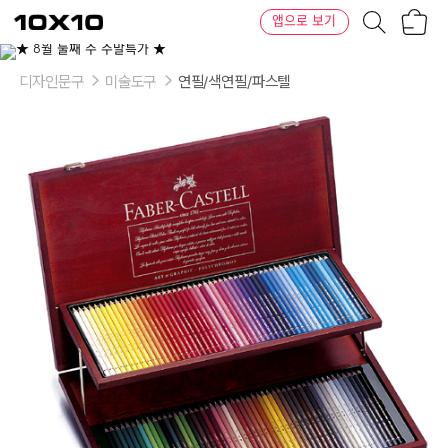
장
텐
앱으로 보기
바
바
구
이
니
텐
디자인문구
미술도구
연필/색연필/파스텔