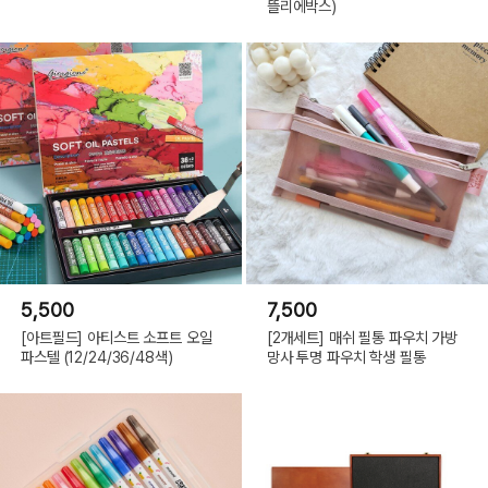
뜰리에박스)
5,500
7,500
[아트필드] 아티스트 소프트 오일
[2개세트] 매쉬 필통 파우치 가방
파스텔 (12/24/36/48색)
망사 투명 파우치 학생 필통