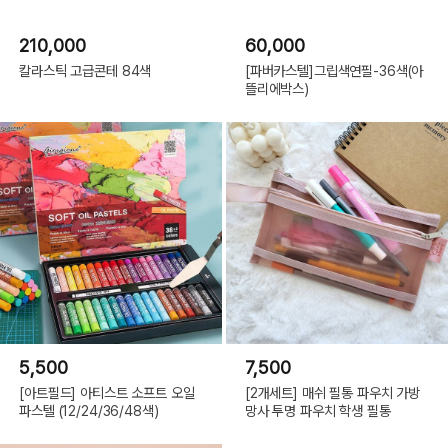
210,000
60,000
칼라스틱 고급콘테 84색
[파버카스텔]그립색연필-36색(아
뜰리에박스)
5,500
7,500
[아트필드] 아티스트 소프트 오일
[2개세트] 매쉬 필통 파우치 가방
파스텔 (12/24/36/48색)
망사 투명 파우치 학생 필통