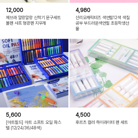
12,000
4,980
제브라 말랑말랑 신학기 문구세트
산리오캐릭터즈 색연필12색 색칠
볼펜 샤프 형광펜 지우개
공부 부드러운색연필 초등학생선
물
5,600
4,500
[아트필드] 아트 소프트 오일 파스
후르츠 컬러 하이라이터 펜 세트
텔 (12/24/36/48색)