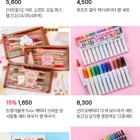
5,600
4,500
[아트필드] 아트 소프트 오일 파스
후르츠 컬러 하이라이터 펜 세트
텔 (12/24/36/48색)
15%
1,650
8,300
킹콩아울렛 fooi 캐릭터 브라운 망
산리오캐릭터 12색 보드마카 세트
사필통 매쉬 파우치 펜 파우치
둥근심 삼각펜 혼합색상 12종세트