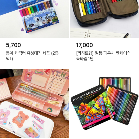
5,700
17,000
동아 캐릭터 유성매직 빼꼼 (2종
[리히트랩] 필통 파우치 펜케이스
택1)
북타입 1단