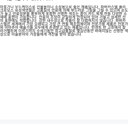
마호가니 우드케이스로 선물용이나 소장용으로 좋은 제품입니다. 파버카스텔 폴리
크로모스 유성색연필은 고품질의 안료에 의해 부드러운 그림을 그릴 수 있으며 순도
가 높고 안료성분을 풍부하게 포함한 선명한 색조는 종이,카드,목재,천등 다양한 소
재에 표현이 가능합니다. 안료의 조성이 균일하게 안정되어 있어 가늘고 섬세한 선
의 표현에도 적합합니다. 강한 내수성으로 작품이 잘 더렵혀지지 않습니다. 파버카
스텔은 세계에서 가장 오래되고 가장 큰 연필 제조업체이며 전문가용 제품은 전문가
와 아마추어 예술가들 모두에게 존경받고 있는 제품입니다. 빈센트 반 고흐에서 칼
라거펠트에 이르기까지 수세기동안 최고급품질로 몇십년동안 바래지않는 선명한 색
상으로 미술분야의 거장들에게 격찬을 받아 왔습니다.