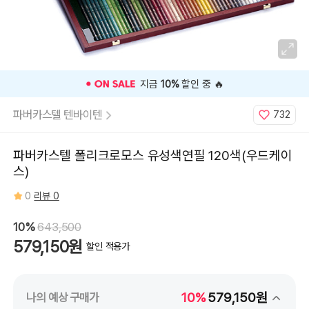
%
할인 중 🔥
🎉 오늘 구매 찬스
파버카스텔 텐바이텐
732
파버카스텔 폴리크로모스 유성색연필 120색(우드케이
스)
0
리뷰 0
10%
643,500
579,150원
할인 적용가
10%
579,150원
나의 예상 구매가