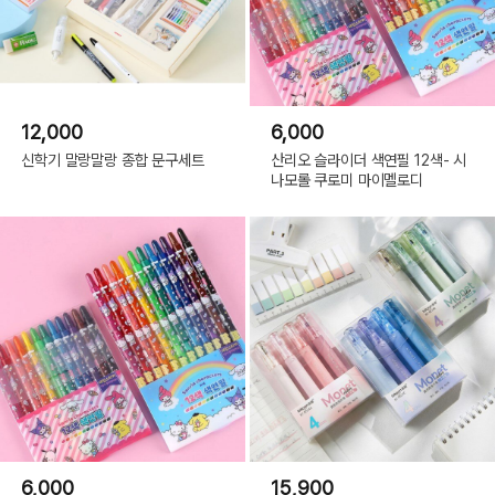
12,000
6,000
신학기 말랑말랑 종합 문구세트
산리오 슬라이더 색연필 12색- 시
나모롤 쿠로미 마이멜로디
6,000
15,900