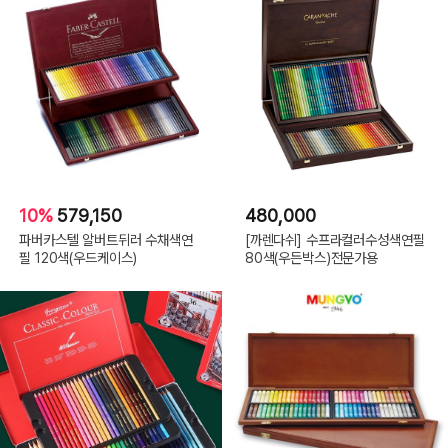
10%
579,150
480,000
파버카스텔 알버트뒤러 수채색연
[까렌다쉬] 수프라컬러수성색연필
필 120색(우드케이스)
80색(우든박스)전문가용