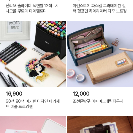
산리오 슬라이더 색연필 12색- 시
아인스토어 파스텔 그라데이션 컬
나모롤 쿠로미 마이멜로디
러 형광펜 하이라이터 다꾸 노트정
16,900
12,000
60색 80색 마카펜 디자인 마카세
조선문방구 미피마그네틱파우치
트 미술 드로잉펜