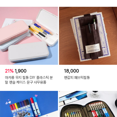
21%
1,900
18,000
마카롱 무지 필통 DIY 플라스틱 분
펜갈피 패브릭필통
할 펜슬 케이스 문구 사무용품