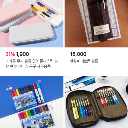
21%
1,900
18,000
마카롱 무지 필통 DIY 플라스틱 분
펜갈피 패브릭필통
할 펜슬 케이스 문구 사무용품