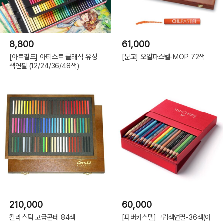
8,800
61,000
[아트필드] 아티스트 클래식 유성
[문교] 오일파스텔-MOP 72색
색연필 (12/24/36/48색)
210,000
60,000
칼라스틱 고급콘테 84색
[파버카스텔]그립색연필-36색(아