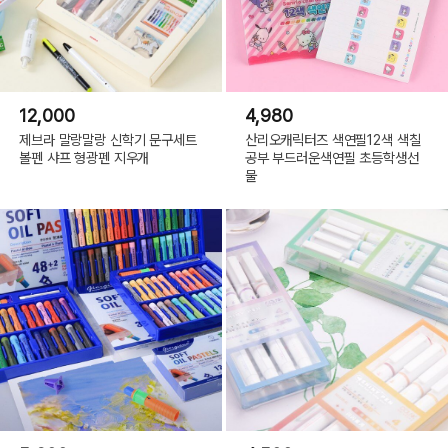
12,000
4,980
제브라 말랑말랑 신학기 문구세트
산리오캐릭터즈 색연필12색 색칠
볼펜 샤프 형광펜 지우개
공부 부드러운색연필 초등학생선
물