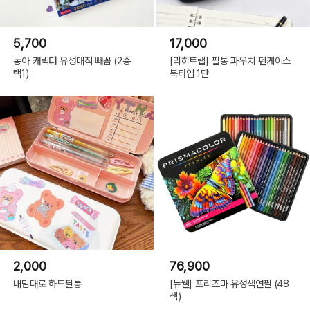
5,700
17,000
동아 캐릭터 유성매직 빼꼼 (2종
[리히트랩] 필통 파우치 펜케이스
택1)
북타입 1단
2,000
76,900
내맘대로 하드필통
[뉴웰] 프리즈마 유성색연필 (48
색)