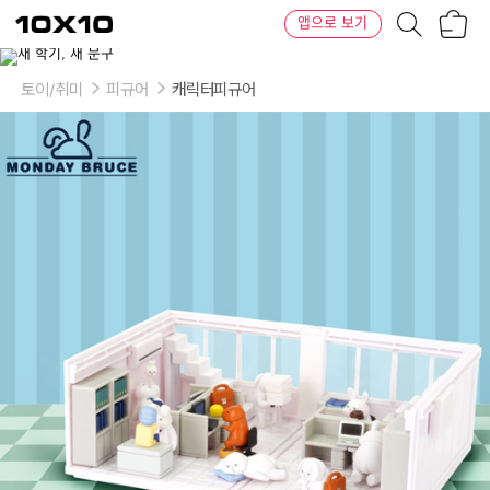
장
텐
앱으로 보기
바
바
구
이
이
니
텐
상
품
토이/취미
피규어
캐릭터피규어
의
옵
션
-
VER:
ONE