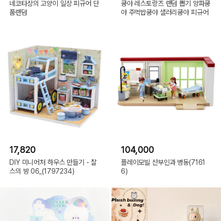
네코타상의 고양이 일상 피규어 단
쿵야 레스토랑즈 랜덤 뽑기 양파쿵
품랜덤
야 주먹밥쿵야 샐러리쿵야 피규어
17,820
104,000
DIY 미니어처 하우스 만들기 - 찰
플레이모빌 산부인과 병동(7161
스의 방 06_(1797234)
6)