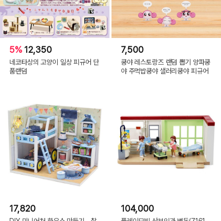
5%
12,350
7,500
네코타상의 고양이 일상 피규어 단
쿵야 레스토랑즈 랜덤 뽑기 양파쿵
품랜덤
야 주먹밥쿵야 샐러리쿵야 피규어
17,820
104,000
DIY 미니어처 하우스 만들기 - 찰
플레이모빌 산부인과 병동(7161