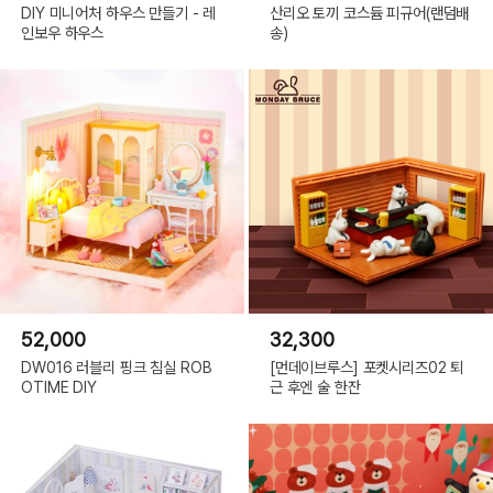
DIY 미니어처 하우스 만들기 - 레
산리오 토끼 코스듐 피규어(랜덤배
인보우 하우스
송)
52,000
32,300
DW016 러블리 핑크 침실 ROB
[먼데이브루스] 포켓시리즈02 퇴
OTIME DIY
근 후엔 술 한잔