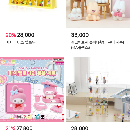
20%
28,000
33,000
미피 케이스 엘로우
슈크림토끼 슈야 랜덤피규어 시즌1
(6종풀박스)
21%
27,800
28,000