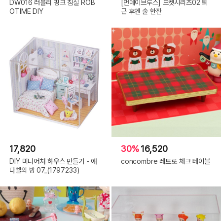
DW016 러블리 핑크 침실 ROB
[먼데이브루스] 포켓시리즈02 퇴
OTIME DIY
근 후엔 술 한잔
17,820
30%
16,520
DIY 미니어처 하우스 만들기 - 애
concombre 레트로 체크 테이블
다벨의 방 07_(1797233)