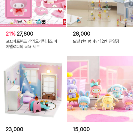
21%
27,800
28,000
꼬꼬마프렌즈 산리오캐릭터즈 마
모빌 칸칸형 4단 12칸 진열장
이멜로디의 목욕 세트
23,000
15,000