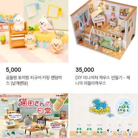
5,000
35,000
곰돌찡 토끼찡 피규어 키링 랜덤박
DIY 미니어처 하우스 만들기 - 제
스 (낱개랜덤)
니의 러블리하우스