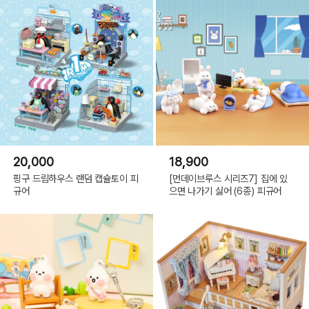
20,000
18,900
핑구 드림하우스 랜덤 캡슐토이 피
[먼데이브루스 시리즈7] 집에 있
규어
으면 나가기 싫어 (6종) 피규어