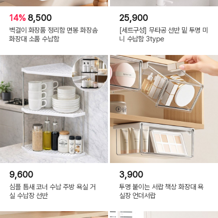
14%
8,500
25,900
벽걸이 화장품 정리함 면봉 화장솜
[세트구성] 무타공 선반 밑 투명 미
화장대 소품 수납함
니 수납함 3type
9,600
3,900
심플 틈새 코너 수납 주방 욕실 거
투명 붙이는 서랍 책상 화장대 욕
실 수납장 선반
실장 언더서랍