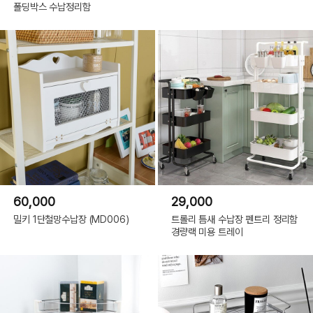
폴딩박스 수납정리함
60,000
29,000
밀키 1단철망수납장 (MD006)
트롤리 틈새 수납장 펜트리 정리함
경량랙 미용 트레이