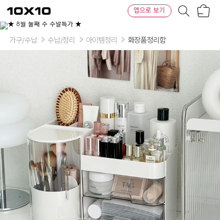
장
텐
앱으로 보기
바
바
구
이
이
니
텐
상
품
가구/수납
수납/정리
아이템정리
화장품정리함
의
옵
션
-
선
택:
올
인
원
화
장
품
정
리
함-
화
이
트,
올
인
원
화
장
품
정
리
함-
버
터