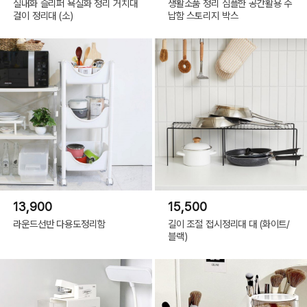
실내화 슬리퍼 욕실화 정리 거치대
생활소품 정리 심플한 공간활용 수
걸이 정리대 (소)
납함 스토리지 박스
13,900
15,500
라운드선반 다용도정리함
길이 조절 접시정리대 대 (화이트/
블랙)