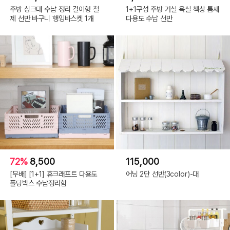
주방 싱크대 수납 정리 걸이형 철
1+1구성 주방 거실 욕실 책상 틈새
제 선반 바구니 행잉바스켓 1개
다용도 수납 선반
72%
8,500
115,000
[무배] [1+1] 휴크래프트 다용도
어닝 2단 선반(3color)-대
폴딩박스 수납정리함