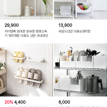
29,900
13,900
아이템톡 맘마존 분유존 젖병소독
라운드선반 다용도정리함
기 정리정돈 다용도 선반 국내생산
20%
4,400
6,000