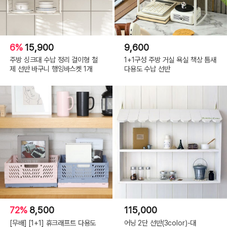
6%
15,900
9,600
주방 싱크대 수납 정리 걸이형 철
1+1구성 주방 거실 욕실 책상 틈새
제 선반 바구니 행잉바스켓 1개
다용도 수납 선반
72%
8,500
115,000
[무배] [1+1] 휴크래프트 다용도
어닝 2단 선반(3color)-대