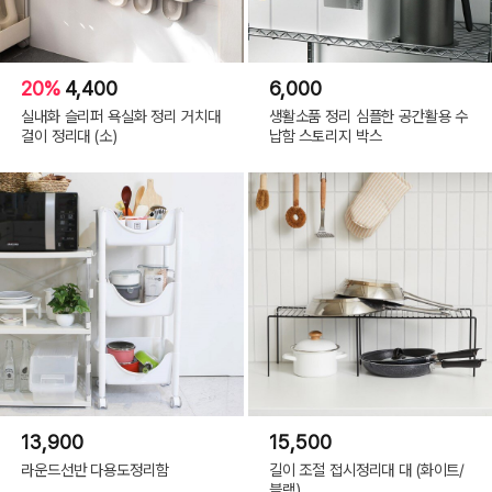
20%
4,400
6,000
실내화 슬리퍼 욕실화 정리 거치대
생활소품 정리 심플한 공간활용 수
걸이 정리대 (소)
납함 스토리지 박스
13,900
15,500
라운드선반 다용도정리함
길이 조절 접시정리대 대 (화이트/
블랙)