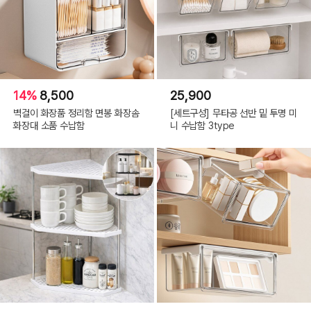
14%
8,500
25,900
벽걸이 화장품 정리함 면봉 화장솜
[세트구성] 무타공 선반 밑 투명 미
화장대 소품 수납함
니 수납함 3type