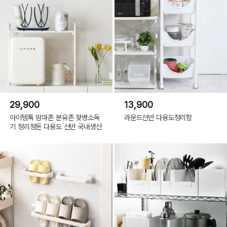
29,900
13,900
아이템톡 맘마존 분유존 젖병소독
라운드선반 다용도정리함
기 정리정돈 다용도 선반 국내생산