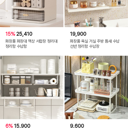
15%
25,410
19,900
화장품 화장대 책상 서랍장 정리대
화장품 욕실 거실 주방 틈새 수납
정리함 수납함
선반 정리함 수납장
6%
15,900
9,600