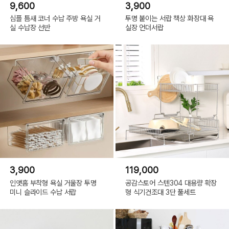
9,600
3,900
심플 틈새 코너 수납 주방 욕실 거
투명 붙이는 서랍 책상 화장대 욕
실 수납장 선반
실장 언더서랍
3,900
119,000
인앳홈 부착형 욕실 거울장 투명
공감스토어 스텐304 대용량 확장
미니 슬라이드 수납 서랍
형 식기건조대 3단 풀세트