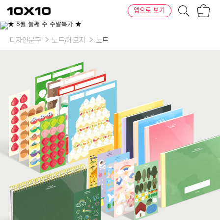
장
텐
앱으로 보기
바
바
구
이
이
니
텐
상
품
디자인문구
노트/메모지
노트
의
옵
션
-
선
택
1:
공
부
습
관
풀
세
트