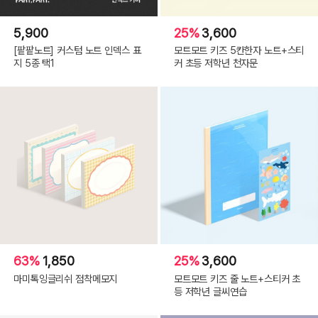
5,900
25%
3,600
[팥팥노트] 커스텀 노트 인덱스 표
모트모트 키즈 5칸한자 노트+스티
지 5종 택1
커 초등 저학년 천자문
63%
1,850
25%
3,600
마미톡잉글리쉬 점착메모지
모트모트 키즈 줄 노트+스티커 초
등 저학년 글씨연습