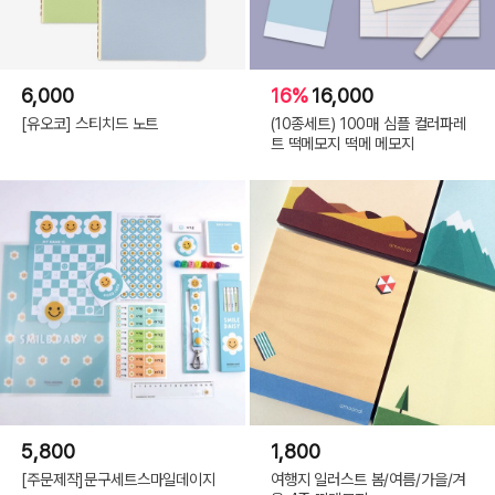
6,000
16%
16,000
[유오코] 스티치드 노트
(10종세트) 100매 심플 컬러파레
트 떡메모지 떡메 메모지
5,800
1,800
[주문제작]문구세트스마일데이지
여행지 일러스트 봄/여름/가을/겨