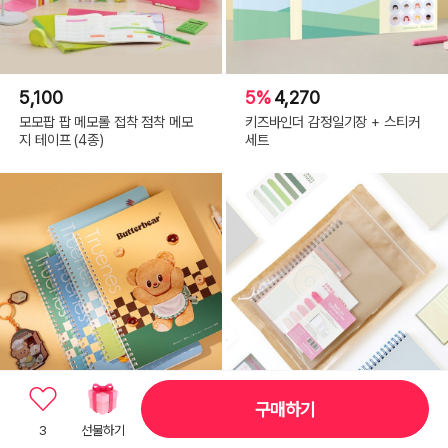
5,100
5%
4,270
모모팝 팝 메모롤 접착 점착 메모
키즈바인더 감정일기장 + 스티커
지 테이프 (4종)
세트
구매하기
30%
3,500
12,000
3
선물하기
버터베어 스프링 노트 B5 40매
베이직 A5 문구세트