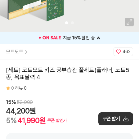
🎉 오늘 구매 찬스
OPEN
🎉
모트모트
462
[세트] 모트모트 키즈 공부습관 풀세트(플래너, 노트5
종, 목표달력 4
0
리뷰 0
15%
52,000
44,200원
쿠폰 받기
5%
41,990원
쿠폰 할인가