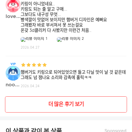
키링이 아니었네요..
키링도 되는 줄 알고 구매...
그보다도 내구성 무엇...
lovec**
빵색깔이 맛없어 보이지만 햄버거 디자인은 예뻐요
그래봤자 바로 부서져서 못 쓰는걸요
온갖 3d클리커 다 사봤지만 이런건 처음..
2026.04.27
햄버거도 키링으로 되어있엇으면 들고 다닐 맛이 날 것 같은데
그래도 넘 잼나요 소리와 감촉에 홀릭ㅋㅋ
noolo**
2026.04.24
더 많은 후기 보기
이 상품과 같이 본 상품
Sponsored