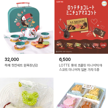
32,000
6,500
하페 찻잔세트 원목장난감
LOTTE 롯데 초콜릿 미니어처 마
스코트 미니어처 일본 가챠 5종