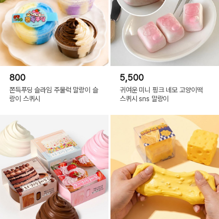
800
5,500
쫀득푸딩 슬라임 주물럭 말랑이 슬
귀여운 미니 핑크 네모 고양이떡
랑이 스퀴시
스퀴시 sns 말랑이