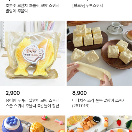
초콧릿 크런치 초콜릿 모양 스퀴시
[핑크풋]두부스퀴시
말랑이 주물럭
2,900
8,900
붕어빵 두마리 말랑이 모찌 스트레
미니치즈 조각 쫀득 말랑이 스퀴시
스볼 스퀴시 주물럭 촉감놀이 장난
(26T016)