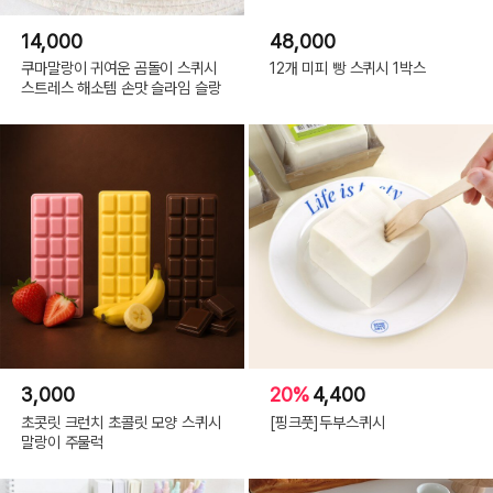
14,000
48,000
쿠마말랑이 귀여운 곰돌이 스퀴시
12개 미피 빵 스퀴시 1박스
스트레스 해소템 손맛 슬라임 슬랑
3,000
20%
4,400
초콧릿 크런치 초콜릿 모양 스퀴시
[핑크풋]두부스퀴시
말랑이 주물럭