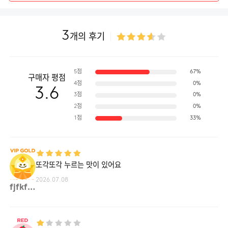
3
개의 후기
5점
67%
구매자 평점
4점
0%
3.6
3점
0%
2점
0%
1점
33%
또각또각 누르는 맛이 있어요
2026.07.08
fjfkf**