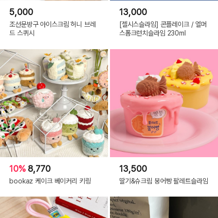
5,000
13,000
조선문방구 아이스크림 허니 브레
[젤시스슬라임] 콘플레이크 / 엘머
드 스퀴시
스폼크런치슬라임 230ml
10%
8,770
13,500
bookaz 케이크 베이커리 키링
딸기&슈크림 붕어빵 팔레트슬라임