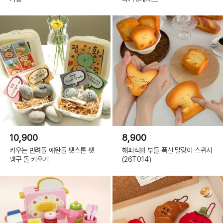
10,900
8,900
키우는 반려돌 애완돌 펫스톤 펫
해피식빵 부들 폭신 말랑이 스퀴시
맹구 돌 키우기
(26T014)