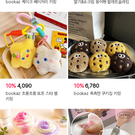
bookaz 케이크 베이커리 키링
딸기&슈크림 붕어빵 팔레트슬라임
10%
4,090
10%
6,780
bookaz 초롱초롱 로프 스타 별
bookaz 촉촉한 쿠키칩 키링
키링