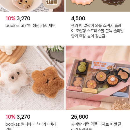
10%
3,270
4,500
bookaz 고양이 생선 키링 세트
젠카 빵 말랑이 와플 스퀴시 슬랑
이 조립형 스트레스볼 쫀득 슬라임
향기 촉감 놀이 장난감
10%
3,270
25,600
bookaz 별피바라 스타카피바라
붕어빵 키캡 와플 디저트 피젯 클
키링
리커 8개세트