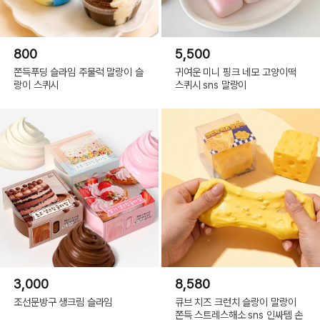
800
5,500
쫀득푸딩 슬라임 주물럭 말랑이 슬
귀여운 미니 핑크 네모 고양이떡
랑이 스퀴시
스퀴시 sns 말랑이
3,000
8,580
조선문방구 생크림 슬라임
큐브 치즈 크런치 슬랑이 말랑이
쫀득 스트레스해소 sns 인싸템 손