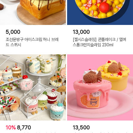
5,000
13,000
조선문방구 아이스크림 허니 브레
[젤시스슬라임] 콘플레이크 / 엘머
드 스퀴시
스폼크런치슬라임 230ml
10%
8,770
13,500