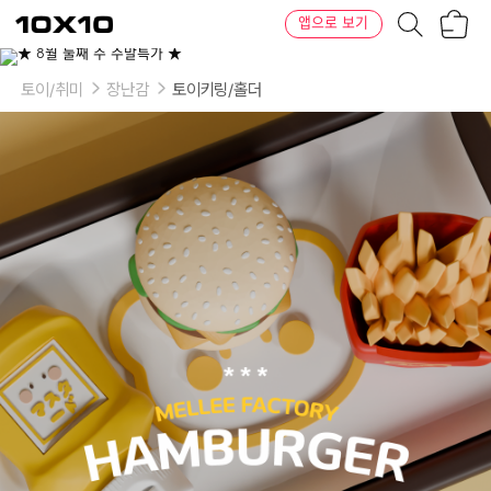
장
텐
앱으로 보기
바
바
구
이
니
텐
토이/취미
장난감
토이키링/홀더