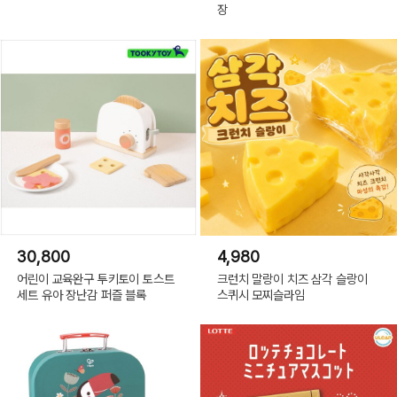
장
30,800
4,980
어린이 교육완구 투키토이 토스트
크런치 말랑이 치즈 삼각 슬랑이
세트 유아 장난감 퍼즐 블록
스퀴시 모찌슬라임