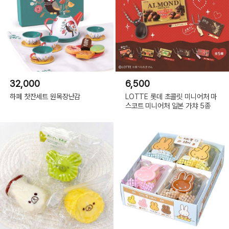
32,000
6,500
하페 찻잔세트 원목장난감
LOTTE 롯데 초콜릿 미니어처 마
스코트 미니어처 일본 가챠 5종