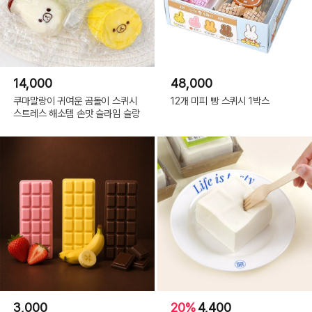
14,000
48,000
쿠마말랑이 귀여운 곰돌이 스퀴시
12개 미피 빵 스퀴시 1박스
스트레스 해소템 손맛 슬라임 슬랑
3,000
20%
4,400