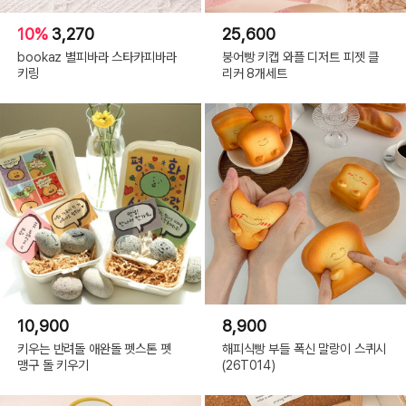
10%
3,270
25,600
bookaz 별피바라 스타카피바라
붕어빵 키캡 와플 디저트 피젯 클
키링
리커 8개세트
10,900
8,900
키우는 반려돌 애완돌 펫스톤 펫
해피식빵 부들 폭신 말랑이 스퀴시
맹구 돌 키우기
(26T014)