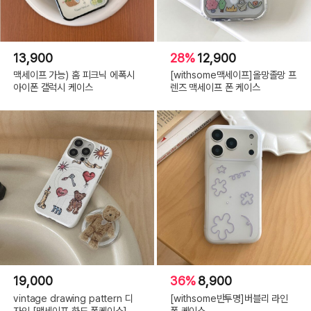
13,900
28%
12,900
맥세이프 가능) 홈 피크닉 에폭시
[withsome맥세이프]올망졸망 프
아이폰 갤럭시 케이스
렌즈 맥세이프 폰 케이스
19,000
36%
8,900
vintage drawing pattern 디
[withsome반투명]버블리 라인
자인 [맥세이프 하드 폰케이스]
폰 케이스