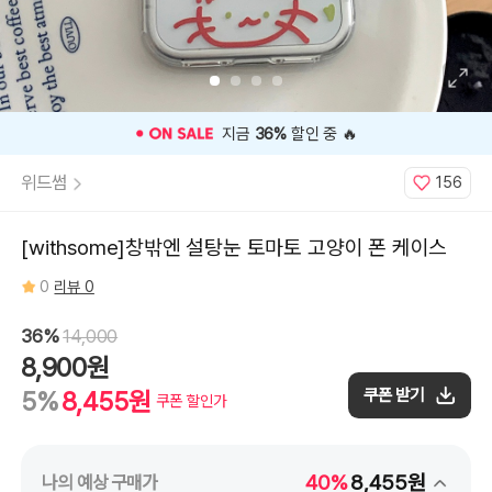
15Pro,
iPhone
15Pro
Max,
iPhone
14,
iPhone
14Plus,
iPhone
14Pro,
🎉 오늘 구매 찬스
OPEN
🎉
iPhone
14Pro
Max,
위드썸
156
iPhone
13mini,
iPhone
13,
iPhone
[withsome]창밖엔 설탕눈 토마토 고양이 폰 케이스
13Pro,
iPhone
13Pro
0
리뷰 0
Max,
iPhone
12mini,
iPhone
36%
14,000
12(12Pro),
iPhone
8,900원
12Pro
Max,
쿠폰 받기
5%
8,455원
iPhone
쿠폰 할인가
11,
iPhone
11Pro,
iPhone
X(XS),
iPhone
40%
8,455원
나의 예상 구매가
7(8)