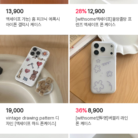
13,900
28%
12,900
맥세이프 가능) 홈 피크닉 에폭시
[withsome맥세이프]올망졸망 프
아이폰 갤럭시 케이스
렌즈 맥세이프 폰 케이스
19,000
36%
8,900
vintage drawing pattern 디
[withsome반투명]버블리 라인
자인 [맥세이프 하드 폰케이스]
폰 케이스