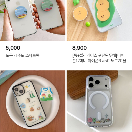
5,000
8,900
노구 제주도 스마트톡
[톡+젤리케이스 완전완두해]아이
폰12미니 아이폰6 a50 노트20울