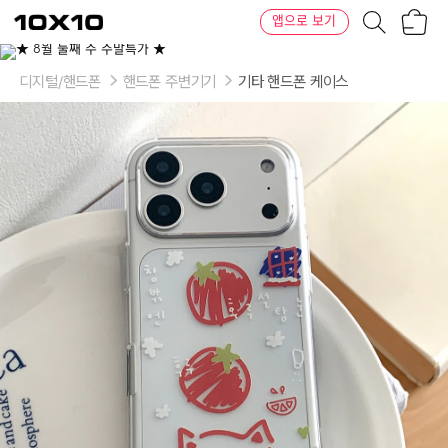
장
텐
앱으로 보기
바
바
구
이
이
니
텐
상
품
디지털/핸드폰
핸드폰 주변기기
기타 핸드폰 케이스
의
옵
션
-
기
종:
iPhone
17,
iPhone
17Air,
iPhone
17Pro,
iPhone
17Pro
Max,
iPhone
16,
iPhone
16Plus,
iPhone
16Pro,
iPhone
16Pro
Max,
iPhone
16e,
iPhone
15,
iPhone
15Plus,
iPhone