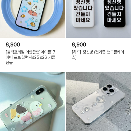
8,900
8,900
[블랙프레임 어항탐험]아이폰17
[하드] 정신병 (전기종 핸드폰케이
에어 프로 갤럭시s25 s26 커플
스)
선물