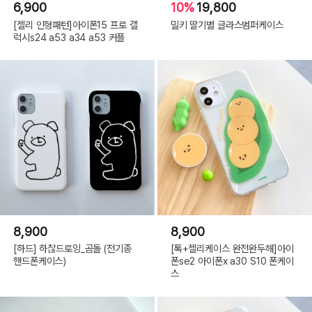
6,900
10%
19,800
[젤리 인형패턴]아이폰15 프로 갤
밀키 딸기별 글라스범퍼케이스
럭시s24 a53 a34 a53 커플
8,900
8,900
[하드] 하찮드로잉_곰돌 (전기종
[톡+젤리케이스 완전완두해]아이
핸드폰케이스)
폰se2 아이폰x a30 S10 폰케이
스