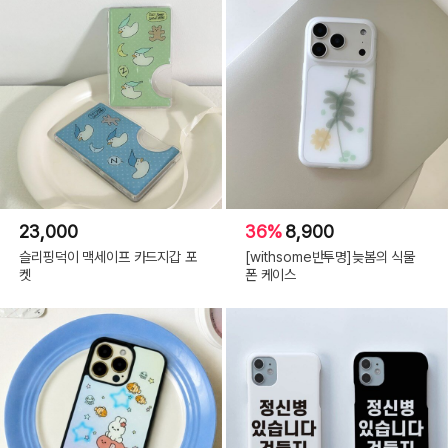
23,000
36%
8,900
슬리핑덕이 맥세이프 카드지갑 포
[withsome반투명]늦봄의 식물
켓
폰 케이스