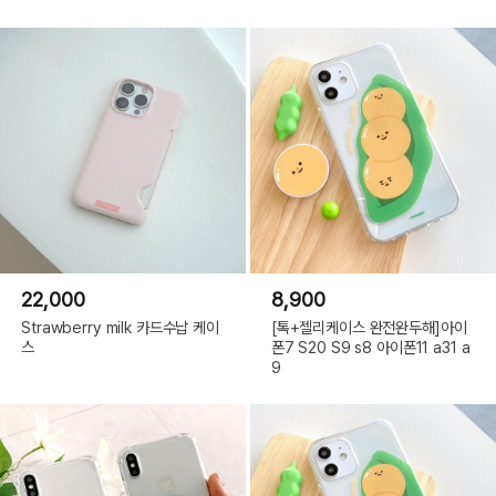
22,000
8,900
Strawberry milk 카드수납 케이
[톡+젤리케이스 완전완두해]아이
스
폰7 S20 S9 s8 아이폰11 a31 a
9