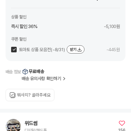
(SE2)
(SE3),
Galaxy
S25,
Galaxy
상품 할인
S25FE,
Galaxy
즉시 할인 36%
-5,100원
S25
Plus,
Galaxy
S25
쿠폰 할인
Ultra,
Galaxy
S25
토마토 상품 모음전(~8/31)
-445원
받기
Edge,
Galaxy
S24,
Galaxy
S24FE,
Galaxy
무료배송
배송 정보
S24
Plus,
배송 유의사항 확인하기
Galaxy
S24
Ultra,
Galaxy
S23,
뭐사지? 골라주세요
Galaxy
S23FE,
Galaxy
S23
Plus,
Galaxy
S23
Ultra,
위드썸
Galaxy
S22,
156
디지털/핸드폰