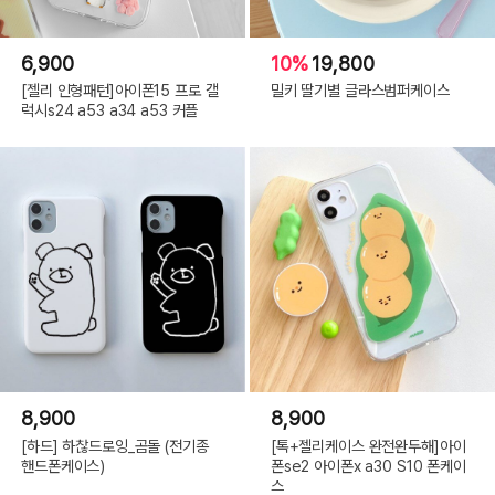
6,900
10%
19,800
[젤리 인형패턴]아이폰15 프로 갤
밀키 딸기별 글라스범퍼케이스
럭시s24 a53 a34 a53 커플
8,900
8,900
[하드] 하찮드로잉_곰돌 (전기종
[톡+젤리케이스 완전완두해]아이
핸드폰케이스)
폰se2 아이폰x a30 S10 폰케이
스