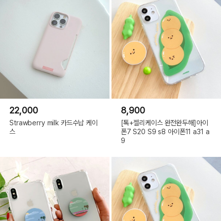
22,000
8,900
Strawberry milk 카드수납 케이
[톡+젤리케이스 완전완두해]아이
스
폰7 S20 S9 s8 아이폰11 a31 a
9