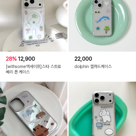
28%
12,900
22,000
[withsome맥세이프]스타 스트로
dolphin 젤하드케이스
베리 폰 케이스