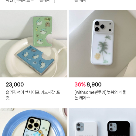
23,000
36%
8,900
슬리핑덕이 맥세이프 카드지갑 포
[withsome반투명]늦봄의 식물
켓
폰 케이스