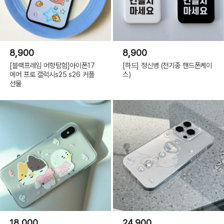
8,900
8,900
[블랙프레임 어항탐험]아이폰17
[하드] 정신병 (전기종 핸드폰케이
에어 프로 갤럭시s25 s26 커플
스)
선물
18,000
24,900