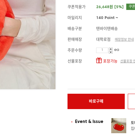
쿠폰적용가
26,648원 [5%]
쿠
마일리지
140 Point ~
배송구분
텐바이텐배송
판매매장
대학로점
매장정보 안내
ea
주문수량
선물포장
포장가능
선물포장 
바로구매
Event & Issue
토
집