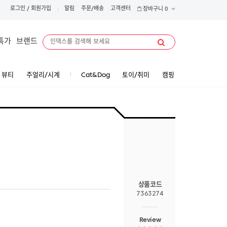
로그인
/
회원가입
알림
주문/배송
고객센터
장바구니
0
특가
브랜드
뷰티
주얼리/시계
Cat&Dog
토이/취미
캠핑
상품코드
7363274
Review