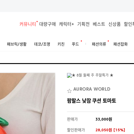
커뮤니티
대량구매
캐릭터+
기획전
베스트
신상품
할인
패브릭/생활
데코/조명
키친
푸드
패션의류
패션잡화
AURORA WORLD
팜팔스 낮잠 쿠션 토마토
판매가
33,000원
할인판매가
28,050원 [15%]