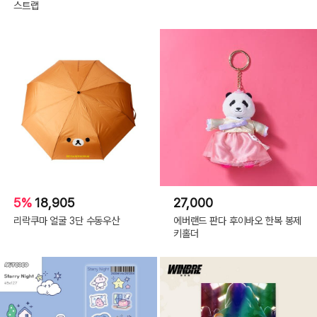
스트랩
5%
18,905
27,000
리락쿠마 얼굴 3단 수동우산
에버랜드 판다 후이바오 한복 봉제
키홀더