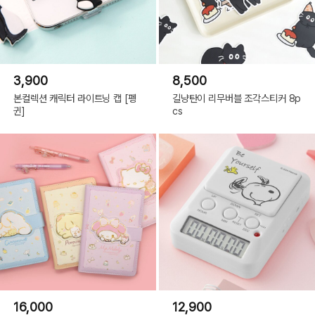
3,900
8,500
본컬렉션 캐릭터 라이트닝 캡 [펭
길냥탄이 리무버블 조각스티커 8p
귄]
cs
16,000
12,900