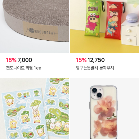
18%
7,000
15%
12,750
캣모나이트 리필 1ea
짱구는못말려 롱파우치