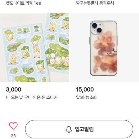
캣모나이트 리필 1ea
짱구는못말려 롱파우치
3,000
15,000
비 오는 날 우비 입은 쮸 스티커
압:화 능소화
입고알림
28