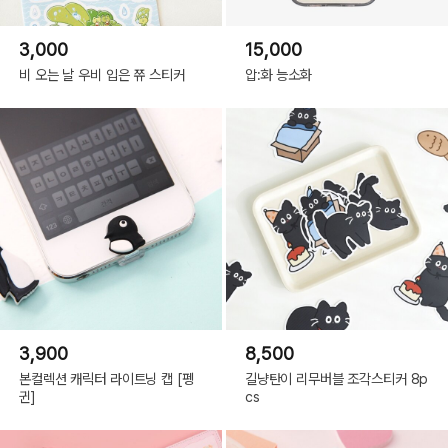
3,000
15,000
비 오는 날 우비 입은 쮸 스티커
압:화 능소화
3,900
8,500
본컬렉션 캐릭터 라이트닝 캡 [펭
길냥탄이 리무버블 조각스티커 8p
귄]
cs