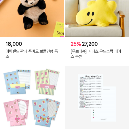
18,000
25%
27,200
에버랜드 판다 푸바오 보들인형 특
[무료배송] 피너츠 우드스탁 페이
소
스 쿠션