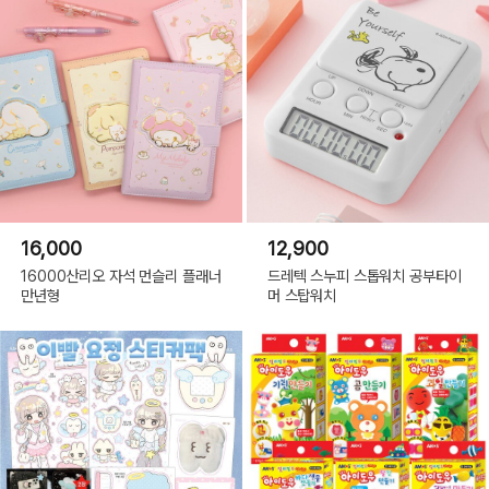
16,000
12,900
16000산리오 자석 먼슬리 플래너
드레텍 스누피 스톱워치 공부타이
만년형
머 스탑워치