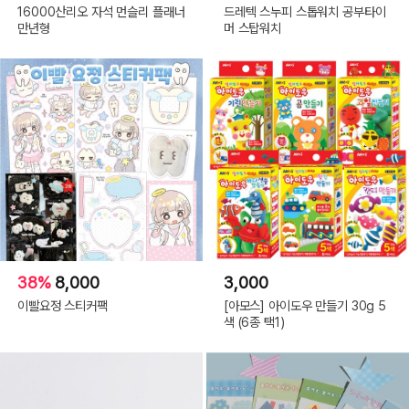
16000산리오 자석 먼슬리 플래너
드레텍 스누피 스톱워치 공부타이
만년형
머 스탑워치
38%
8,000
3,000
이빨요정 스티커팩
[아모스] 아이도우 만들기 30g 5
색 (6종 택1)