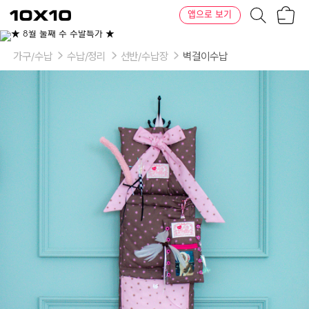
장
텐
앱으로 보기
바
바
구
이
니
텐
가구/수납
수납/정리
선반/수납장
벽걸이수납