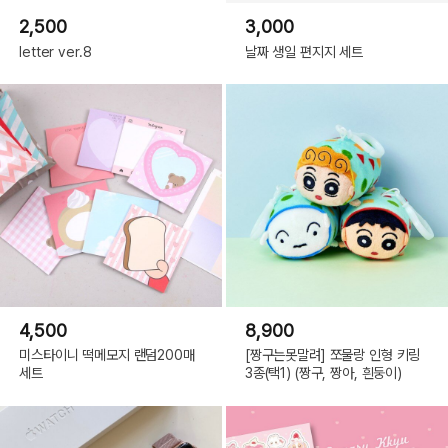
2,500
3,000
letter ver.8
날짜 생일 편지지 세트
4,500
8,900
미스타이니 떡메모지 랜덤200매
[짱구는못말려] 쪼물랑 인형 키링
세트
3종(택1) (짱구, 짱아, 흰둥이)