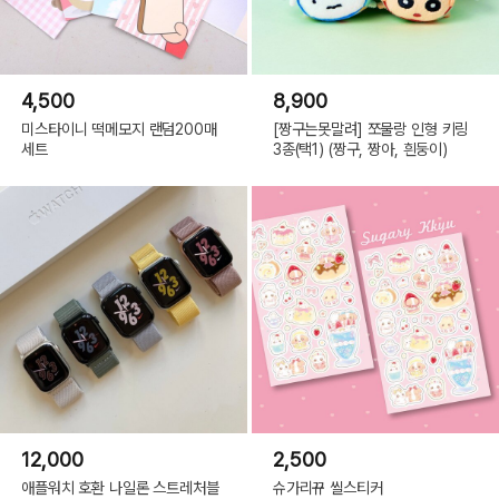
4,500
8,900
미스타이니 떡메모지 랜덤200매
[짱구는못말려] 쪼물랑 인형 키링
세트
3종(택1) (짱구, 짱아, 흰둥이)
12,000
2,500
애플워치 호환 나일론 스트레처블
슈가리뀨 씰스티커