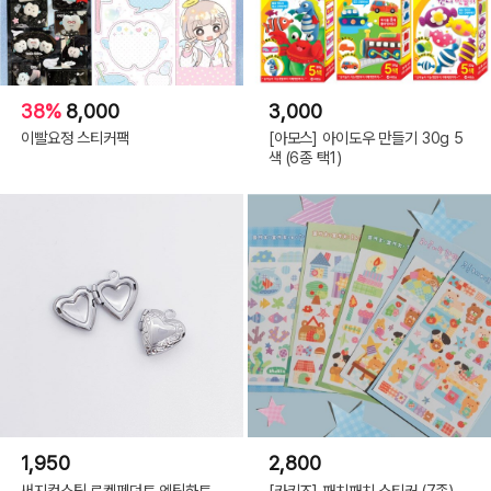
38%
8,000
3,000
이빨요정 스티커팩
[아모스] 아이도우 만들기 30g 5
색 (6종 택1)
1,950
2,800
써지컬스틸 로켓펜던트 엔틱하트
[카키즈] 패치패치 스티커 (7종)