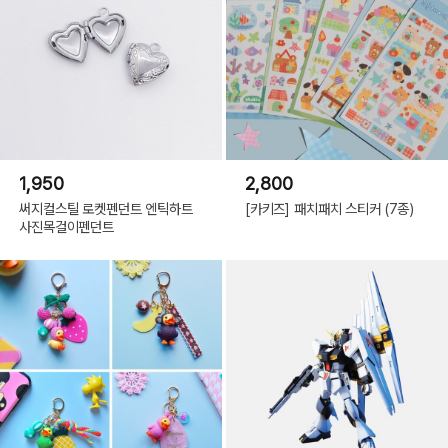
1,950
2,800
써지컬스틸 로켓펜던트 엔틱하트
[카키즈] 패치패치 스티커 (7종)
사진목걸이펜던트