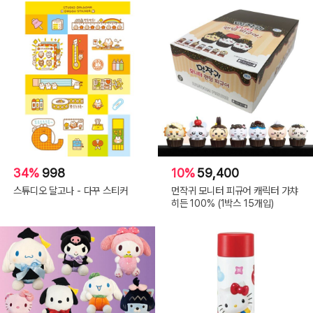
34%
998
10%
59,400
스튜디오 달고나 - 다꾸 스티커
먼작귀 모니터 피규어 캐릭터 가챠
히든 100% (1박스 15개입)