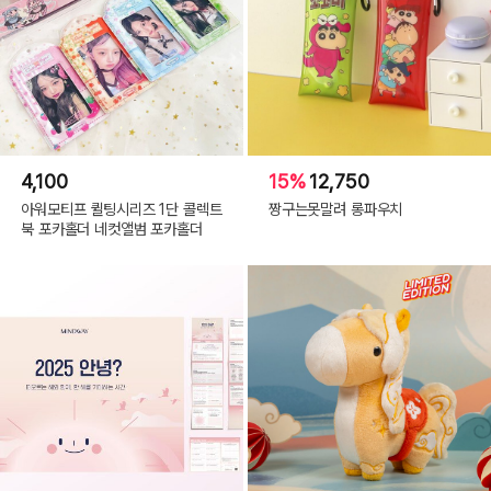
4,100
15%
12,750
아워모티프 퀼팅시리즈 1단 콜렉트
짱구는못말려 롱파우치
북 포카홀더 네컷앨범 포카홀더