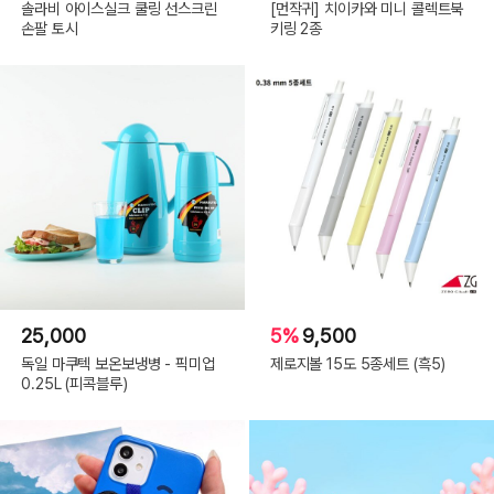
솔라비 아이스실크 쿨링 선스크린
[먼작귀] 치이카와 미니 콜렉트북
손팔 토시
키링 2종
25,000
5%
9,500
독일 마쿠텍 보온보냉병 - 픽미업
제로지볼 15도 5종세트 (흑5)
0.25L (피콕블루)