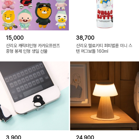
15,000
38,700
산리오 캐릭터인형 카카오프렌즈
산리오 헬로키티 퍼피벌룬 미니 스
중형 봉제 인형 생일 선물
텐 머그보틀 160ml
3,900
24,900