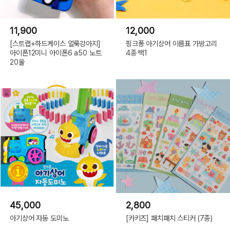
11,900
12,000
[스트랩+하드케이스 얼룩강아지]
핑크퐁 아기상어 이름표 가방고리
아이폰12미니 아이폰6 a50 노트
4종 택1
20울
45,000
2,800
아기상어 자동 도미노
[카키즈] 패치패치 스티커 (7종)