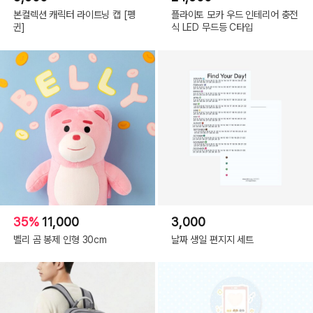
본컬렉션 캐릭터 라이트닝 캡 [펭
플라이토 모카 우드 인테리어 충전
귄]
식 LED 무드등 C타입
35%
11,000
3,000
벨리 곰 봉제 인형 30cm
날짜 생일 편지지 세트