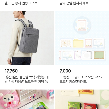
벨리 곰 봉제 인형 30cm
날짜 생일 편지지 세트
17,750
7,000
[홍은]슬림 올인원 백팩 여행용 배
[고동상] 고양이 조각 모음 ver.2
낭 가방 대용량 노트북 책 가방 15
모조지 키스컷테이프