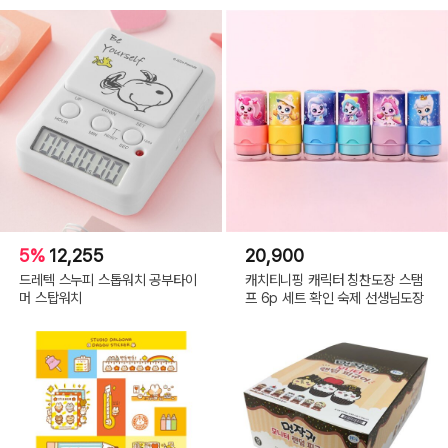
5%
12,255
20,900
드레텍 스누피 스톱워치 공부타이
캐치티니핑 캐릭터 칭찬도장 스탬
머 스탑워치
프 6p 세트 확인 숙제 선생님도장