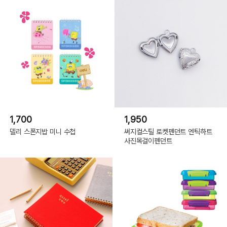
1,700
1,950
델리 스폰지밥 미니 수첩
써지컬스틸 로켓펜던트 엔틱하트
사진목걸이펜던트