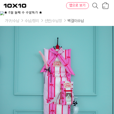
장
텐
앱으로 보기
바
바
구
이
니
텐
가구/수납
수납/정리
선반/수납장
벽걸이수납