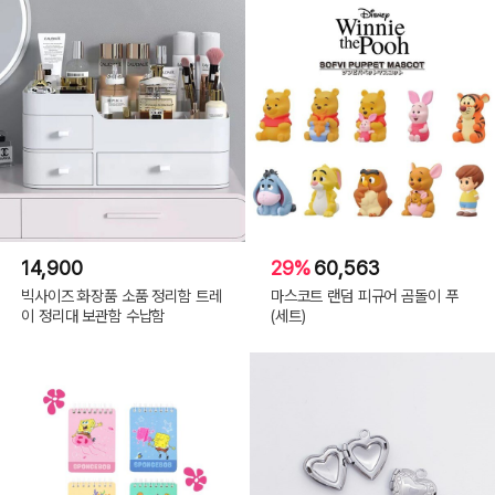
14,900
29%
60,563
빅사이즈 화장품 소품 정리함 트레
마스코트 랜덤 피규어 곰돌이 푸
이 정리대 보관함 수납함
(세트)