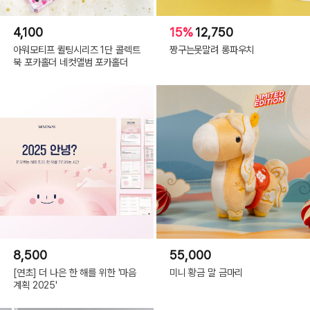
4,100
15%
12,750
아워모티프 퀼팅시리즈 1단 콜렉트
짱구는못말려 롱파우치
북 포카홀더 네컷앨범 포카홀더
8,500
55,000
[연초] 더 나은 한 해를 위한 '마음
미니 황금 말 금마리
계획 2025'