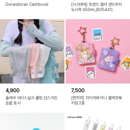
Dorandoran Cashbook
[시스테마] 트렌드 컬러 샌드위치
도시락 450ml_(835441)
4,900
7,500
솔라비 아이스실크 쿨링 선스크린
[먼작귀] 치이카와 미니 콜렉트북
손팔 토시
키링 2종