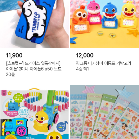
11,900
12,000
[스트랩+하드케이스 얼룩강아지]
핑크퐁 아기상어 이름표 가방고리
아이폰12미니 아이폰6 a50 노트
4종 택1
20울