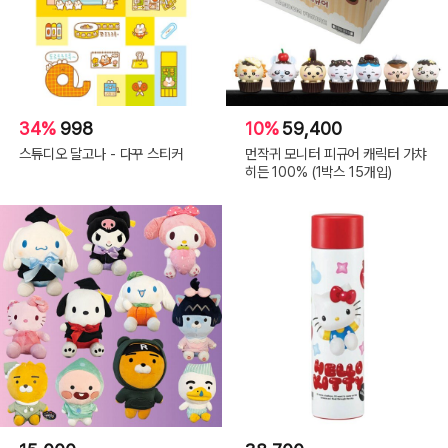
34%
998
10%
59,400
스튜디오 달고나 - 다꾸 스티커
먼작귀 모니터 피규어 캐릭터 가챠
히든 100% (1박스 15개입)