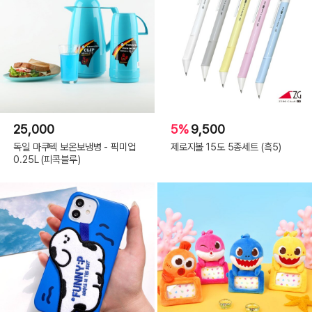
25,000
5%
9,500
독일 마쿠텍 보온보냉병 - 픽미업
제로지볼 15도 5종세트 (흑5)
0.25L (피콕블루)