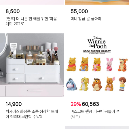
8,500
55,000
[연초] 더 나은 한 해를 위한 '마음
미니 황금 말 금마리
계획 2025'
14,900
29%
60,563
빅사이즈 화장품 소품 정리함 트레
마스코트 랜덤 피규어 곰돌이 푸
이 정리대 보관함 수납함
(세트)