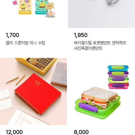
1,700
1,950
델리 스폰지밥 미니 수첩
써지컬스틸 로켓펜던트 엔틱하트
사진목걸이펜던트
12,000
8,000