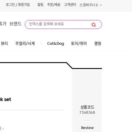
로그인
/
회원가입
알림
주문/배송
고객센터
장바구니
0
특가
브랜드
뷰티
주얼리/시계
Cat&Dog
토이/취미
캠핑
k set
상품코드
7368368
Review
내