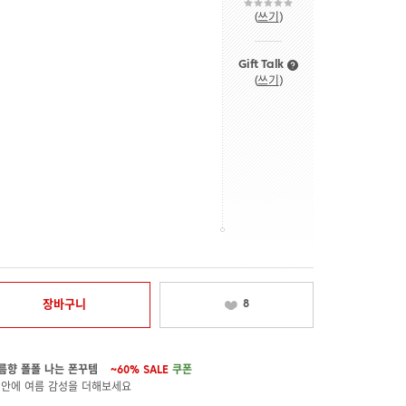
(
쓰기
)
Gift Talk
(
쓰기
)
장바구니
8
름향 폴폴 나는 폰꾸템
~60%
SALE
쿠폰
 안에 여름 감성을 더해보세요