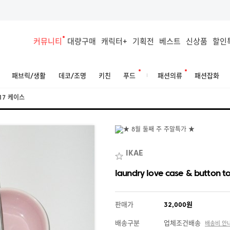
커뮤니티
대량구매
캐릭터+
기획전
베스트
신상품
할인
패브릭/생활
데코/조명
키친
푸드
패션의류
패션잡화
17 케이스
IKAE
laundry love case & button to
판매가
32,000원
배송구분
업체조건배송
배송비 안