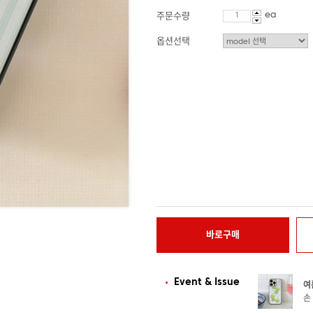
ea
주문수량
옵션선택
바로구매
Event & Issue
여
손