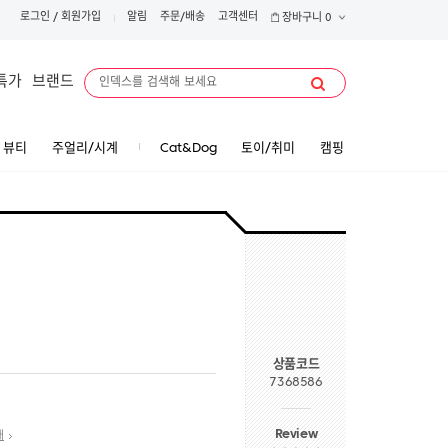
로그인
/
회원가입
알림
주문/배송
고객센터
장바구니
0
특가
브랜드
뷰티
주얼리/시계
Cat&Dog
토이/취미
캠핑
상품코드
7368586
Review
내