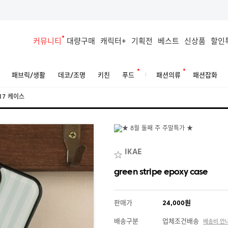
커뮤니티
대량구매
캐릭터+
기획전
베스트
신상품
할인
패브릭/생활
데코/조명
키친
푸드
패션의류
패션잡화
17 케이스
IKAE
green stripe epoxy case
판매가
24,000원
배송구분
업체조건배송
배송비 안