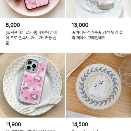
8,900
13,000
[블랙프레임 딸기캣]아이폰17 에
★아이폰 전기종★ 감성 투명 젤
어 프로 갤럭시s25 s26 커플 선
리 케이스 그레인베드
물
11,900
14,500