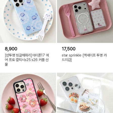
8,900
17,500
[반투명 빙글해파리]아이폰17 에
star sprinkle [맥세이프 투명 카
어 프로 갤럭시s25 s26 커플 선
드지갑]
물