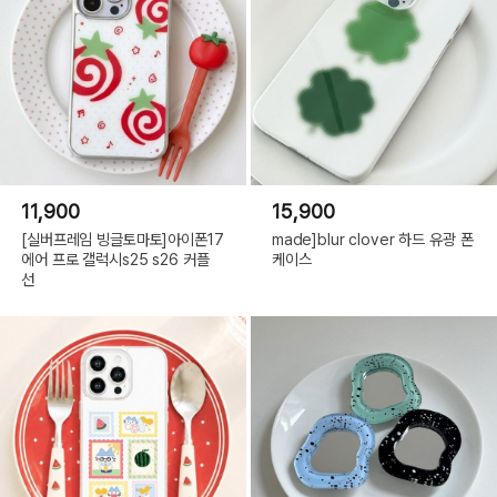
11,900
15,900
[실버프레임 빙글토마토]아이폰17
made]blur clover 하드 유광 폰
에어 프로 갤럭시s25 s26 커플
케이스
선