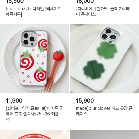
15,500
18,000
heart drizzle 디자인 [맥세이프
[차니베어] [젤하드] 블랙 차니베
에폭시톡]
어 폰케이스
11,900
15,900
[실버프레임 빙글토마토]아이폰17
made]blur clover 하드 유광 폰
에어 프로 갤럭시s25 s26 커플
케이스
선