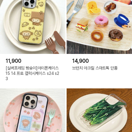
11,900
14,900
[실버프레임 빵숭이]아이폰케이스
브런치 아크릴 스마트톡 단품
15 14 프로 갤럭시케이스 s24 s2
3