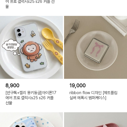
어 프로 갤럭시s25 s26 커플 선
물
8,900
19,000
[반구톡+젤리 몽키동글]아이폰17
ribbon flow 디자인 [제트플립
에어 프로 갤럭시s25 s26 커플
실버 에폭시 범퍼케이스]
선물