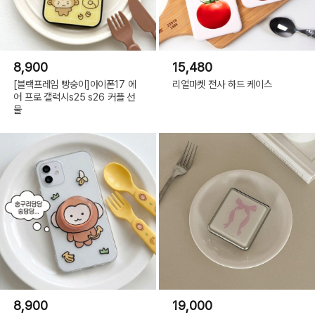
8,900
15,480
[블랙프레임 빵숭이]아이폰17 에
리얼마켓 전사 하드 케이스
어 프로 갤럭시s25 s26 커플 선
물
8,900
19,000