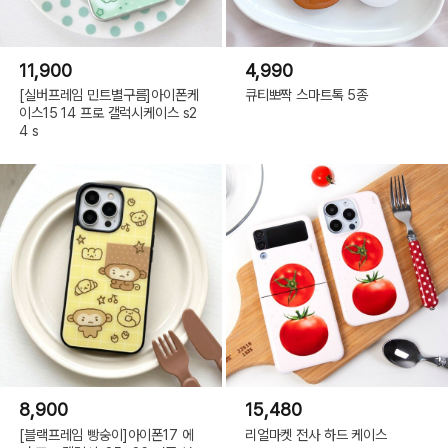
11,900
4,990
[실버프레임 민트별구름]아이폰케
큐티뽀짝 스마트톡 5종
이스15 14 프로 갤럭시케이스 s2
4 s
8,900
15,480
[블랙프레임 빵숭이]아이폰17 에
리얼마켓 전사 하드 케이스