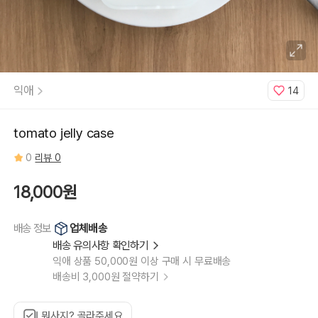
iphone
12Pro,
iphone
12
Pro
Max,
iphone
13
mini,
iphone13,
익애
14
iphone13
Pro,
iphone
13
Pro
tomato jelly case
Max,
iphone
14,
0
리뷰 0
iphone
14
Plus,
iphone
18,000원
14
Pro,
iphone
14
업체배송
배송 정보
Pro
Max,
배송 유의사항 확인하기
iphone
15,
익애 상품 50,000원 이상 구매 시 무료배송
iphone
15
배송비 3,000원 절약하기
Plus,
iphone
15
Pro,
iphone15
뭐사지? 골라주세요