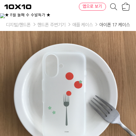
장
텐
앱으로 보기
바
바
구
이
이
니
텐
상
품
디지털/핸드폰
핸드폰 주변기기
애플 케이스
아이폰 17 케이스
의
옵
션
-
model:
iphone
7,
iphone
8,
iphone
SE2,
iphone
7plus,
iphone
XS,
iphone
XS
Max,
iphone
XR,
iphone11,
iphone
11
Pro,
iphone11
Pro
Max,
iphone
12mini,
iphone
12,