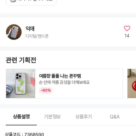
Pro
Max,
iphone
16,
iphone
16
Plus,
iphone
익애
16
Pro,
14
디지털/핸드폰
iphone
16
Pro
Max,
iphone
17,
관련 기획전
iphone
17
Air,
iphone
17
여름향 폴폴 나는 폰꾸템
Pro,
손 안에 여름 감성을 더해보세요
iphone
17
Pro
~60%
Max,
S20,
S20+,
S20
Ultra,
S21,
S21+,
상품설명
기본정보
상품후기
Q&A
S21
Ultra,
S22,
S22+,
S22
상품코드 : 7368590