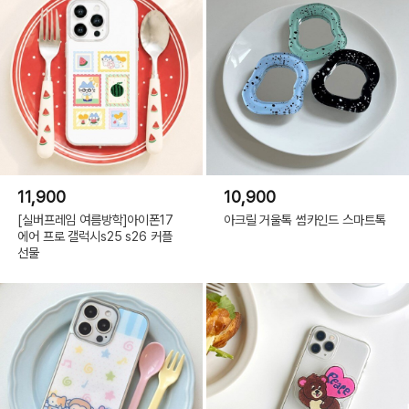
11,900
10,900
[실버프레임 여름방학]아이폰17
아크릴 거울톡 썸카인드 스마트톡
에어 프로 갤럭시s25 s26 커플
선물