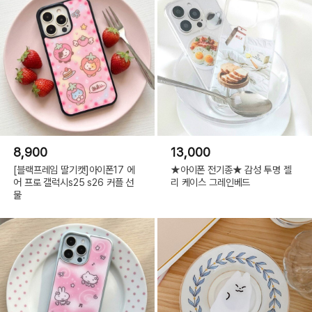
8,900
13,000
[블랙프레임 딸기캣]아이폰17 에
★아이폰 전기종★ 감성 투명 젤
어 프로 갤럭시s25 s26 커플 선
리 케이스 그레인베드
물