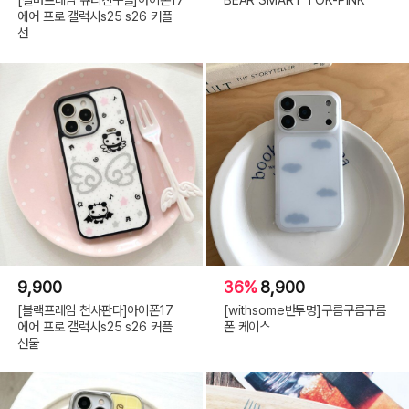
에어 프로 갤럭시s25 s26 커플
선
9,900
36%
8,900
[블랙프레임 천사판다]아이폰17
[withsome반투명]구름구름구름
에어 프로 갤럭시s25 s26 커플
폰 케이스
선물