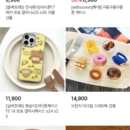
[블랙프레임 천사판다]아이폰17
[withsome반투명]구름구름구름
에어 프로 갤럭시s25 s26 커플
폰 케이스
선물
11,900
14,900
[실버프레임 빵숭이]아이폰케이스
브런치 아크릴 스마트톡 단품
15 14 프로 갤럭시케이스 s24 s2
3