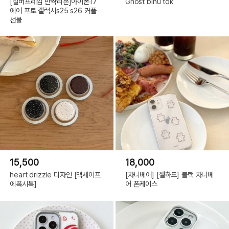
[실버프레임 반짝리본]아이폰17
Ghost binu tok
에어 프로 갤럭시s25 s26 커플
선물
15,500
18,000
heart drizzle 디자인 [맥세이프
[차니베어] [젤하드] 블랙 차니베
에폭시톡]
어 폰케이스