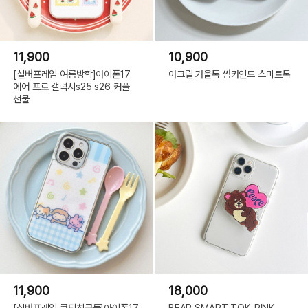
11,900
10,900
[실버프레임 여름방학]아이폰17
아크릴 거울톡 썸카인드 스마트톡
에어 프로 갤럭시s25 s26 커플
선물
11,900
18,000
[실버프레임 큐티친구들]아이폰17
BEAR SMART TOK-PINK