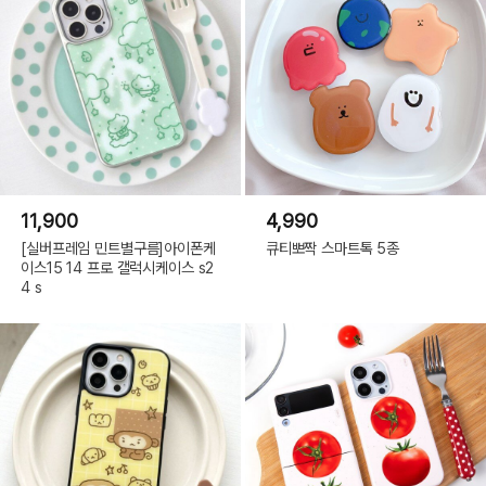
11,900
4,990
[실버프레임 민트별구름]아이폰케
큐티뽀짝 스마트톡 5종
이스15 14 프로 갤럭시케이스 s2
4 s