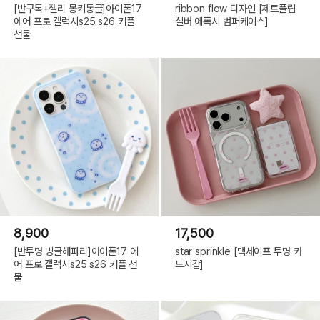
[반구톡+젤리 몽키동글]아이폰17
ribbon flow 디자인 [제트플립
에어 프로 갤럭시s25 s26 커플
실버 에폭시 범퍼케이스]
선물
8,900
17,500
[반투명 빙글해파리]아이폰17 에
star sprinkle [맥세이프 투명 카
어 프로 갤럭시s25 s26 커플 선
드지갑]
물