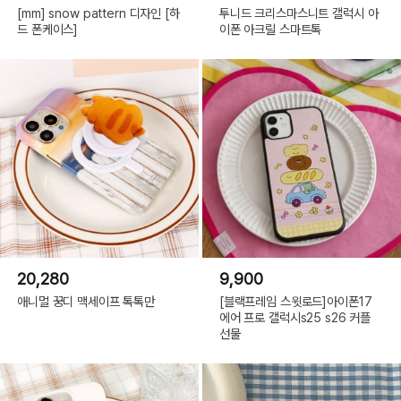
[mm] snow pattern 디자인 [하
투니드 크리스마스니트 갤럭시 아
드 폰케이스]
이폰 아크릴 스마트톡
20,280
9,900
애니멀 꿍디 맥세이프 톡톡만
[블랙프레임 스윗로드]아이폰17
에어 프로 갤럭시s25 s26 커플
선물