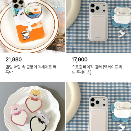
21,880
17,800
밀림 어항 속 금붕어 맥세이프 톡
스프링 베이직 컬러 [맥세이프 하
톡만
드 폰케이스]