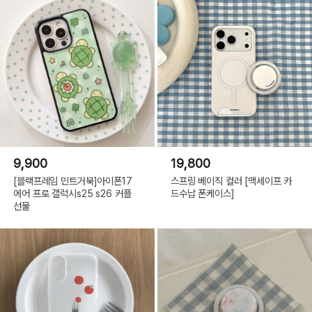
9,900
19,800
[블랙프레임 민트거북]아이폰17
스프링 베이직 컬러 [맥세이프 카
에어 프로 갤럭시s25 s26 커플
드수납 폰케이스]
선물