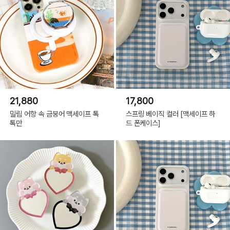
21,880
17,800
밀림 어항 속 금붕어 맥세이프 톡
스프링 베이직 컬러 [맥세이프 하
톡만
드 폰케이스]