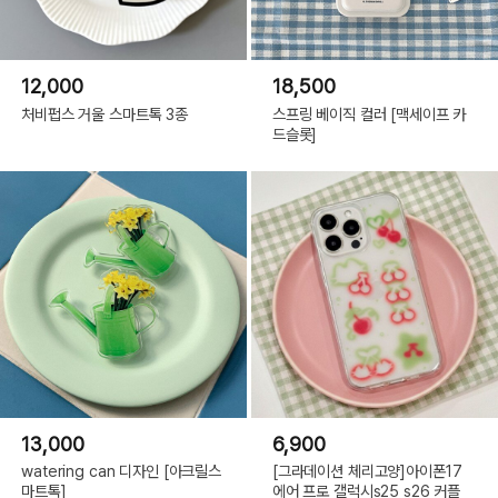
12,000
18,500
처비펍스 거울 스마트톡 3종
스프링 베이직 컬러 [맥세이프 카
드슬롯]
13,000
6,900
watering can 디자인 [아크릴스
[그라데이션 체리고양]아이폰17
마트톡]
에어 프로 갤럭시s25 s26 커플