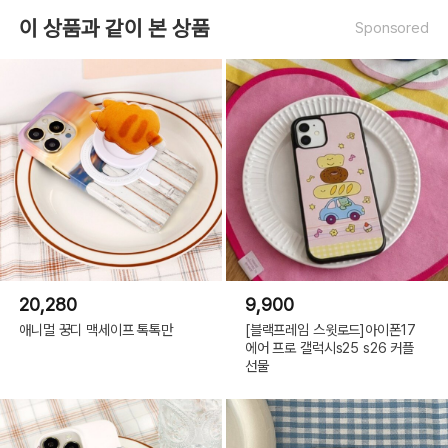
이 상품과 같이 본 상품
Sponsored
20,280
9,900
애니멀 꿍디 맥세이프 톡톡만
[블랙프레임 스윗로드]아이폰17
에어 프로 갤럭시s25 s26 커플
선물