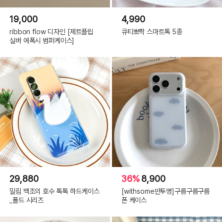
19,000
4,990
ribbon flow 디자인 [제트플립
큐티뽀짝 스마트톡 5종
실버 에폭시 범퍼케이스]
29,880
36%
8,900
밀림 백조의 호수 톡톡 하드케이스
[withsome반투명]구름구름구름
_폴드 시리즈
폰 케이스