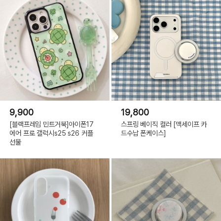
9,900
19,800
[블랙프레임 민트거북]아이폰17
스프링 베이직 컬러 [맥세이프 카
에어 프로 갤럭시s25 s26 커플
드수납 폰케이스]
선물