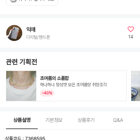
17
Pro
Max,
S24,
S24+,
S24
Ultra,
S25,
익애
S25+,
S25
14
디지털/핸드폰
Ultra,
S26,
S26+,
S26
Ultra
관련 기획전
초여름의 소품함
하나하나 정성껏 모은 초여름향 취향조각
~40%
상품설명
기본정보
상품후기
Q&A
상품코드 : 7368595