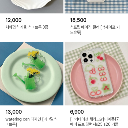
12,000
18,500
처비펍스 거울 스마트톡 3종
스프링 베이직 컬러 [맥세이프 카
드슬롯]
13,000
6,900
watering can 디자인 [아크릴스
[그라데이션 체리고양]아이폰17
마트톡]
에어 프로 갤럭시s25 s26 커플