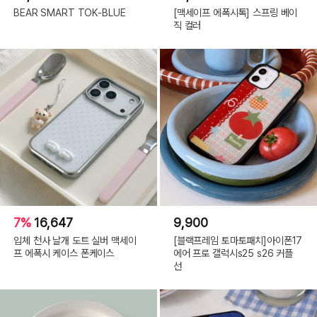
BEAR SMART TOK-BLUE
[맥세이프 에폭시톡] 스프링 베이
직 컬러
7%
16,647
9,900
입체 천사 날개 도트 실버 맥세이
[블랙프레임 토마토패치]아이폰17
프 에폭시 케이스 폰케이스
에어 프로 갤럭시s25 s26 커플
선