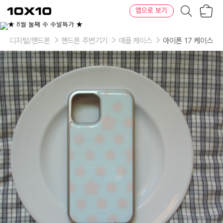
장
텐
앱으로 보기
바
바
구
이
이
니
텐
상
품
디지털/핸드폰
핸드폰 주변기기
애플 케이스
아이폰 17 케이스
의
옵
션
-
model:
iphone
12mini,
iphone12,
iphone12
Pro,
iphone
12
Pro
Max,
iphone
13
mini,
iphone13,
iphone13
Pro,
iphone
13
Pro
Max,
iphone
14,
iphone
14
Plus,
iphone
14