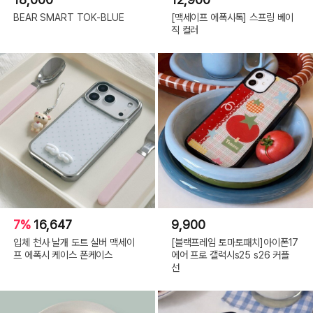
BEAR SMART TOK-BLUE
[맥세이프 에폭시톡] 스프링 베이
직 컬러
7%
16,647
9,900
입체 천사 날개 도트 실버 맥세이
[블랙프레임 토마토패치]아이폰17
프 에폭시 케이스 폰케이스
에어 프로 갤럭시s25 s26 커플
선