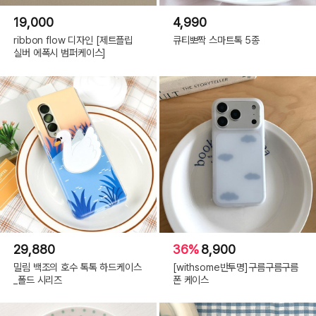
19,000
4,990
ribbon flow 디자인 [제트플립
큐티뽀짝 스마트톡 5종
실버 에폭시 범퍼케이스]
29,880
36%
8,900
밀림 백조의 호수 톡톡 하드케이스
[withsome반투명]구름구름구름
_폴드 시리즈
폰 케이스