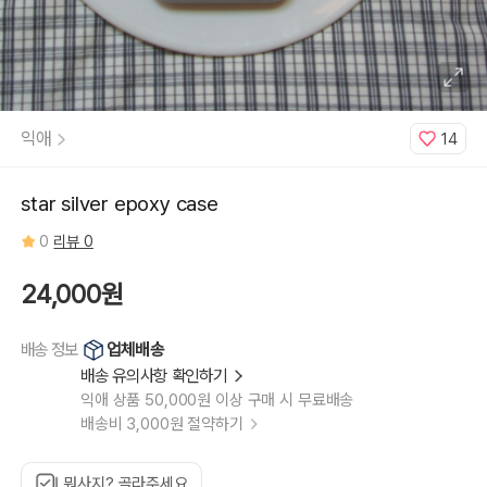
Pro,
iphone
14
Pro
Max,
iphone
15,
iphone
15
Plus,
익애
14
iphone
15
Pro,
iphone15
Pro
star silver epoxy case
Max,
iphone
16,
0
리뷰 0
iphone
16
Plus,
iphone
24,000원
16
Pro,
iphone
16
업체배송
배송 정보
Pro
MAx,
배송 유의사항 확인하기
iphone
17,
익애 상품 50,000원 이상 구매 시 무료배송
iphone
17
배송비 3,000원 절약하기
Air,
iphone
17
Pro,
iphone
뭐사지? 골라주세요