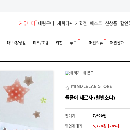
커뮤니티
대량구매
캐릭터+
기획전
베스트
신상품
할인
패브릭/생활
데코/조명
키친
푸드
패션의류
패션잡화
MINDLELAE STORE
줄줄이 세로자 (별별소다)
판매가
7,900원
할인판매가
6,320원 [20%]