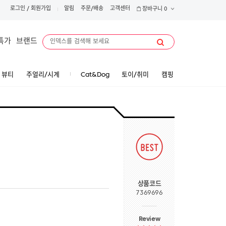
로그인
/
회원가입
알림
주문/배송
고객센터
장바구니
0
특가
브랜드
뷰티
주얼리/시계
Cat&Dog
토이/취미
캠핑
상품코드
7369696
Review