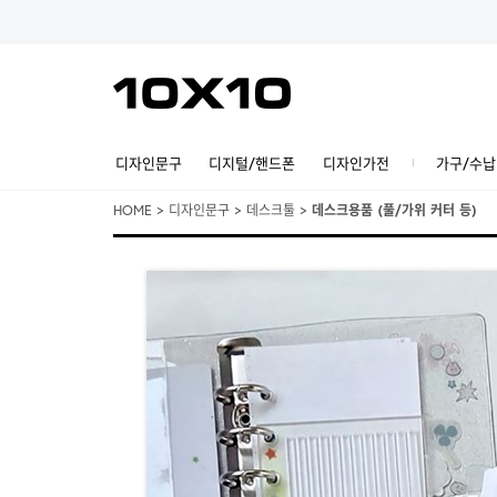
디자인문구
디지털/핸드폰
디자인가전
가구/수납
HOME
>
디자인문구
>
데스크툴
>
데스크용품 (풀/가위 커터 등)