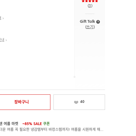
(
3
)
내
Gift Talk
(
쓰기
)
안내
장바구니
40
텐 여름 마켓
~85%
SALE
쿠폰
무더운 여름 꼭 필요한 냉감템부터 바캉스템까지! 여름을 시원하게 채울 아이템을 모았어요!