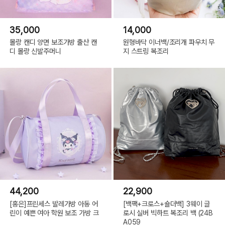
35,000
14,000
몰랑 캔디 양면 보조가방 출산 캔
원형바닥 이너백/조리개 파우치 무
디 몰랑 신발주머니
지 스트링 복조리
44,200
22,900
[홍은]프린세스 발레가방 아동 어
[백팩+크로스+숄더백] 3웨이 글
린이 예쁜 여아 학원 보조 가방 크
로시 실버 빅하트 복조리 백 (24B
A059