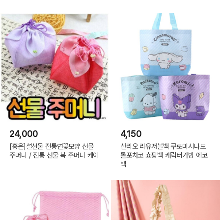
24,000
4,150
[홍은]설선물 전통연꽃모양 선물
산리오 리유저블백 쿠로미시나모
주머니 / 전통 선물 복 주머니 케이
롤포차코 쇼핑백 캐릭터가방 에코
백