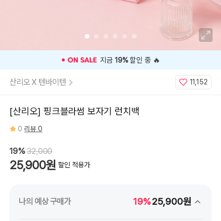
🎉 오늘 구매 찬스
OPEN
🎉
산리오 X 텐바이텐
11,152
[산리오] 핑크블라썸 보자기 런치백
0
리뷰 0
19%
32,000
25,900원
할인 적용가
19%
25,900원
나의 예상 구매가