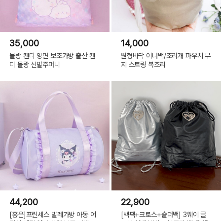
35,000
14,000
몰랑 캔디 양면 보조가방 출산 캔
원형바닥 이너백/조리개 파우치 무
디 몰랑 신발주머니
지 스트링 복조리
44,200
22,900
[홍은]프린세스 발레가방 아동 어
[백팩+크로스+숄더백] 3웨이 글