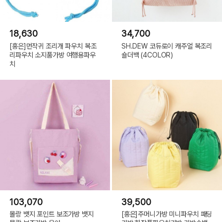
18,630
34,700
[홍은]먼작귀 조리개 파우치 복조
SH.DEW 코듀로이 캐주얼 복조리
리파우치 소지품가방 여행용파우
숄더백 (4COLOR)
치
103,070
39,500
몰랑 뱃지 포인트 보조가방 뱃지
[홍은]주머니가방 미니파우치 패딩