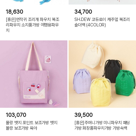
18,630
34,700
[홍은]먼작귀 조리개 파우치 복조
SH.DEW 코듀로이 캐주얼 복조리
리파우치 소지품가방 여행용파우
숄더백 (4COLOR)
치
103,070
39,500
몰랑 뱃지 포인트 보조가방 뱃지
[홍은]주머니가방 미니파우치 패딩
몰랑 보조가방 육아
가방 화장품파우치가방 가방속백