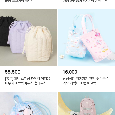
몰랑 보조가방 육아
가방 화장품파우치가방 가방속백
55,500
16,000
[홍은]패딩 스트링 파우치 여행용
상상공간 아기자기 완전 귀여운 산
파우치 패브릭파우치 천파우치
리오 캐릭터 패턴 에코백