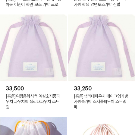
아동 어린이 학원 보조 가방 크로
가방 학생 양면보조가방 신발
33,500
33,250
[홍은]여행용워시백 여성소지품파
[홍은]생리대파우치 메이크업가방
우치 파우치백 생리대파우치 스트
가방속가방 소지품파우치 스트링
링
파