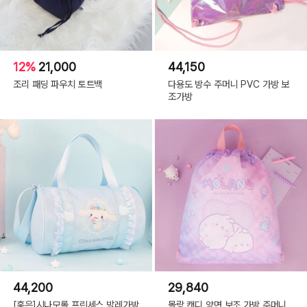
12%
21,000
44,150
조리 패딩 파우치 토트백
다용도 방수 주머니 PVC 가방 보
조가방
44,200
29,840
[홍은]시나모롤 프린세스 발레가방
몰랑 캔디 양면 보조 가방 주머니