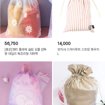
56,750
14,000
[홍은]정리 플라워 슬림 심플 반투
양지사 스카이루트 스트링 파우치
명 데일리 복조리형 지퍼백
L