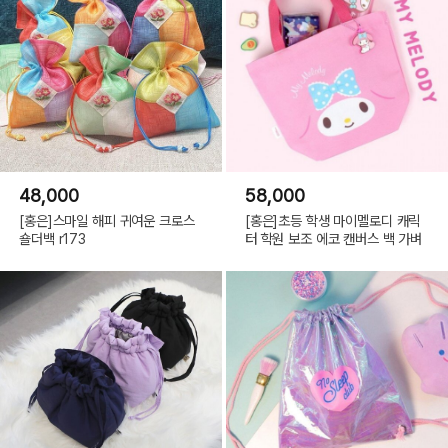
48,000
58,000
[홍은]스마일 해피 귀여운 크로스
[홍은]초등 학생 마이멜로디 캐릭
숄더백 r173
터 학원 보조 에코 캔버스 백 가벼