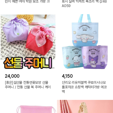
린이 예쁜 여아 학원 보조 가방 크
로시 실버 빅하트 복조리 백 (24B
A059
24,000
4,150
[홍은]설선물 전통연꽃모양 선물
산리오 리유저블백 쿠로미시나모
주머니 / 전통 선물 복 주머니 케이
롤포차코 쇼핑백 캐릭터가방 에코
백