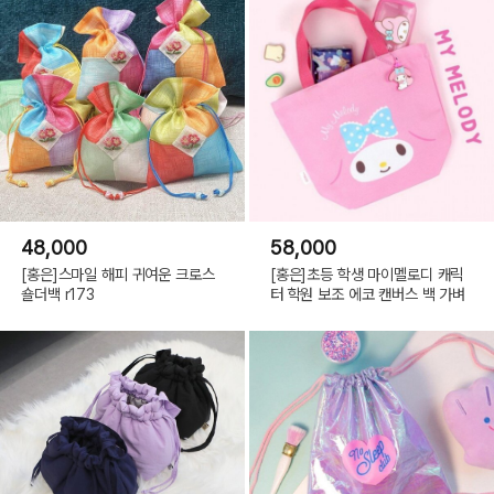
48,000
58,000
[홍은]스마일 해피 귀여운 크로스
[홍은]초등 학생 마이멜로디 캐릭
숄더백 r173
터 학원 보조 에코 캔버스 백 가벼