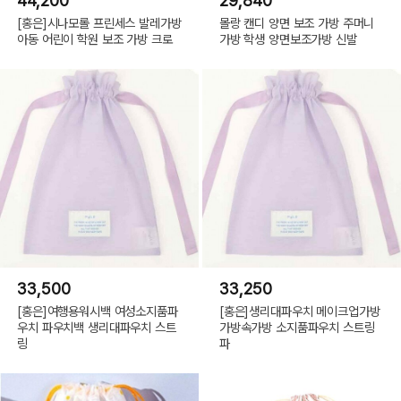
44,200
29,840
[홍은]시나모롤 프린세스 발레가방
몰랑 캔디 양면 보조 가방 주머니
아동 어린이 학원 보조 가방 크로
가방 학생 양면보조가방 신발
33,500
33,250
[홍은]여행용워시백 여성소지품파
[홍은]생리대파우치 메이크업가방
우치 파우치백 생리대파우치 스트
가방속가방 소지품파우치 스트링
링
파