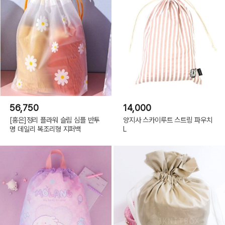
56,750
14,000
[홍은]정리 플라워 슬림 심플 반투
양지사 스카이루트 스트링 파우치
명 데일리 복조리형 지퍼백
L