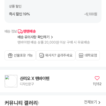
상품 할인
즉시 할인 19%
-6,100원
텐텐배송
배송 정보
배송 유의사항 확인하기
텐바이텐 배송 상품 20,000원 이상 구매 시 무료배송
선물포장 가능
뭐사지? 골라주세요
대학로점
산리오 X 텐바이텐
11,152
디자인문구
카페에서 헬로키티 덕질하기
헬로키티 굿즈 사진찍으려고 일부러 예쁜 디저트가 있는 카페를 갔는데요! 날이 흐려
커뮤니티 갤러리
11
4
전체보기
1