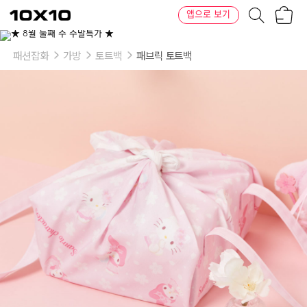
장
텐
앱으로 보기
바
바
구
이
니
텐
패션잡화
가방
토트백
패브릭 토트백