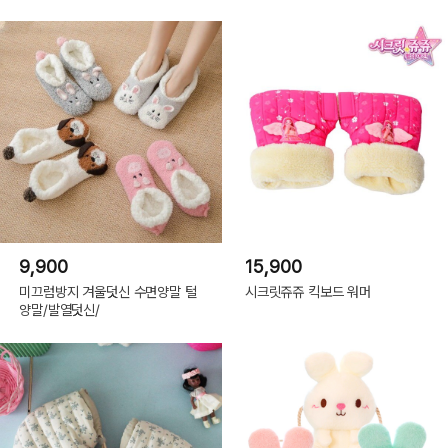
9,900
15,900
미끄럼방지 겨울덧신 수면양말 털
시크릿쥬쥬 킥보드 워머
양말/발열덧신/