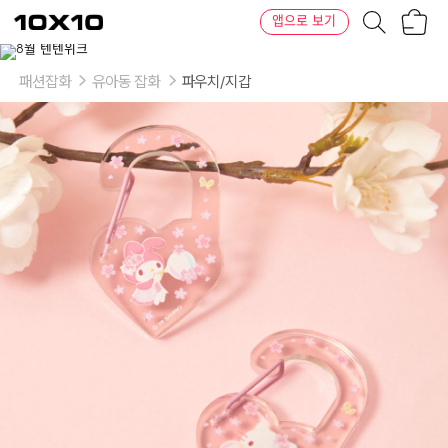
장
텐
앱으로 보기
바
바
구
이
이
니
텐
상
품
패션잡화
유아동 잡화
파우치/지갑
의
옵
션
-
캐
릭
터:
헬
로
키
티,
마
이
멜
로
디