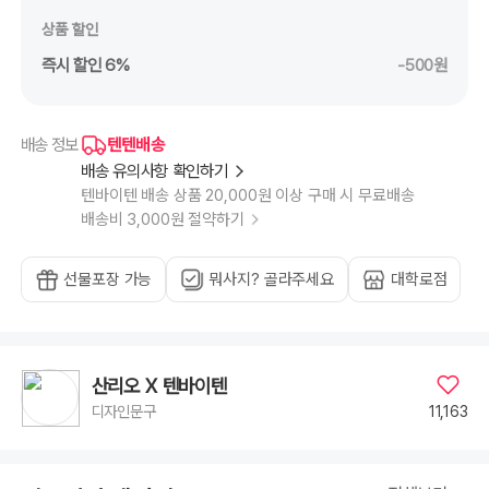
상품 할인
즉시 할인 6%
-500원
텐텐배송
배송 정보
배송 유의사항 확인하기
텐바이텐 배송 상품 20,000원 이상 구매 시 무료배송
배송비 3,000원 절약하기
선물포장 가능
뭐사지? 골라주세요
대학로점
산리오 X 텐바이텐
11,163
디자인문구
카페에서 헬로키티 덕질하기
헬로키티 굿즈 사진찍으려고 일부러 예쁜 디저트가 있는 카페를 갔는데요! 날이 흐려