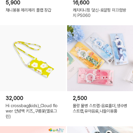
5,900
16,600
채니봉봉 제리제리 플랩 장갑
캐치티니핑 덧신-로얄핑 미끄럼방
지 PS060
32,000
2,500
Hi crossbag(kids)_Cloud flo
몰랑 물병 스트랩-음료홀더,생수병
wer 안녕백 키즈_구름꽃(옐로그
스트랩,유아음료,나들이용품
린)