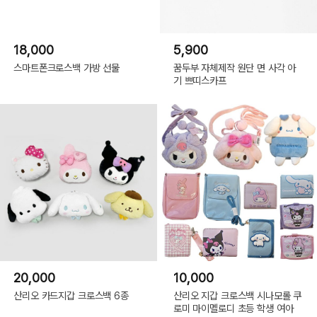
18,000
5,900
스마트폰크로스백 가방 선물
꿈두부 자체제작 원단 면 사각 아
기 쁘띠스카프
20,000
10,000
산리오 카드지갑 크로스백 6종
산리오 지갑 크로스백 시나모롤 쿠
로미 마이멜로디 초등 학생 여아