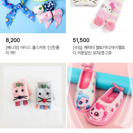
8,200
51,500
[베니앙] 아이스 쿨스카프 인견/폴
[수입] 캐릭터 헬로키티/마이멜로
리 택1
디 리본달린 모자/캡 2종