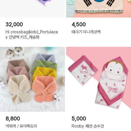
32,000
4,500
Hi crossbag(kids)_Portulaca
태극기 미니에코백
s 안녕백 키즈_채송화
8,800
5,000
넥워머 / 유아목도리
Rooby 패션 손수건