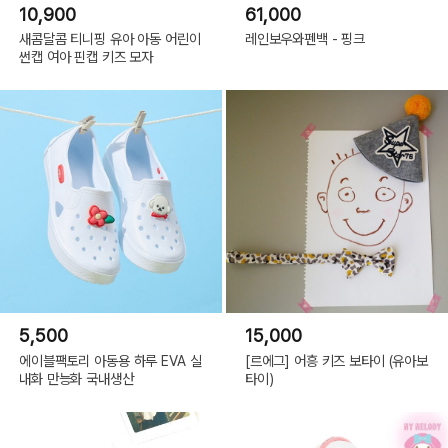
10,900
61,000
새콤달콤 티니핑 유아 아동 어린이
레인보우와펜백 - 핑크
썬캡 여아 핀캡 키즈 모자
5,500
15,000
에이블팩토리 아동용 하루 EVA 실
[르에그] 어흥 키즈 보타이 (유아보
내화 만능화 국내생산
타이)