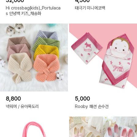
32,000
4,500
Hi crossbag(kids)_Portulaca
태극기 미니에코백
s 안녕백 키즈_채송화
8,800
5,000
넥워머 / 유아목도리
Rooby 패션 손수건