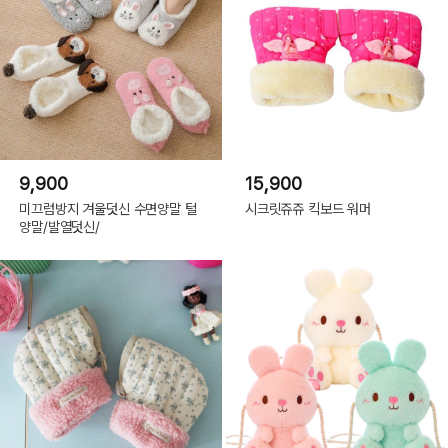
9,900
15,900
미끄럼방지 겨울덧신 수면양말 털
시크릿쥬쥬 킥보드 워머
양말/발열덧신/