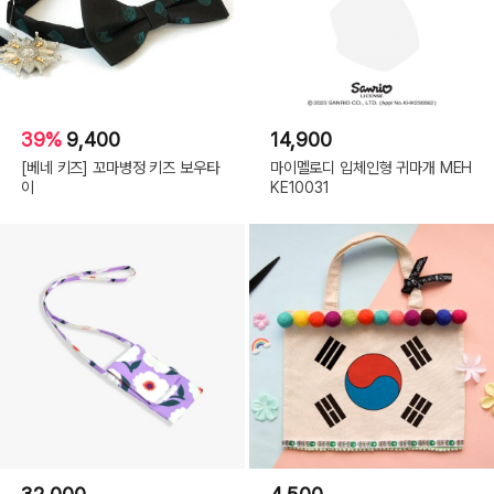
39%
9,400
14,900
[베네 키즈] 꼬마병정 키즈 보우타
마이멜로디 입체인형 귀마개 MEH
이
KE10031