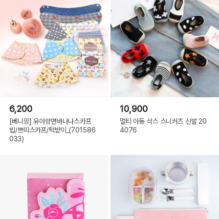
6,200
10,900
[베니앙] 유아양면바나나스카프
멀티 아동 삭스 스니커즈 신발 20
빕/쁘띠스카프/턱받이_(701586
4076
033)