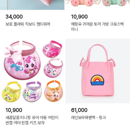
34,000
10,900
보호 플라워 킥보드 핸드워머
해핑유 귀여운 토끼 가방 크로스백
미니
10,900
61,000
새콤달콤 티니핑 유아 아동 어린이
레인보우와펜백 - 핑크
썬캡 여아 핀캡 키즈 모자