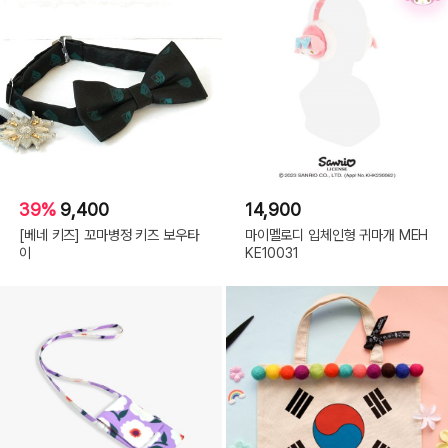
39%
9,400
14,900
[베네 키즈] 꼬마병정 키즈 보우타
마이멜로디 입체인형 귀마개 MEH
이
KE10031