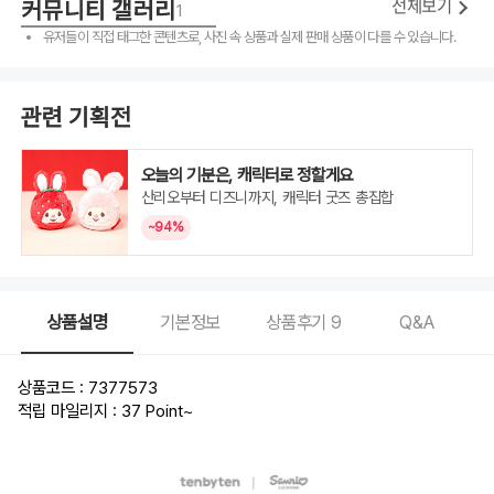
커뮤니티 갤러리
11
4
전체보기
1
유저들이 직접 태그한 콘텐츠로, 사진 속 상품과 실제 판매 상품이 다를 수 있습니다.
관련 기획전
오늘의 기분은, 캐릭터로 정할게요
산리오부터 디즈니까지, 캐릭터 굿즈 총집합
~94%
상품설명
기본정보
상품후기
9
Q&A
상품코드 : 7377573
적립 마일리지 : 37 Point
~