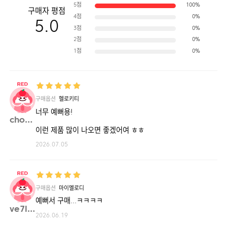
5점
100%
구매자 평점
4점
0%
5.0
3점
0%
2점
0%
1점
0%
구매옵션
헬로키티
너무 예뻐용!
chohe**
이런 제품 많이 나오면 좋겠어여 ㅎㅎ
2026.07.05
구매옵션
마이멜로디
예뻐서 구매...ㅋㅋㅋㅋ
ve7ly**
2026.06.19