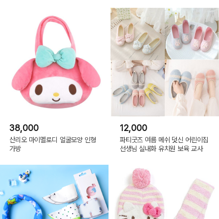
38,000
12,000
산리오 마이멜로디 얼굴모양 인형
파티굿즈 여름 메쉬 덧신 어린이집
가방
선생님 실내화 유치원 보육 교사