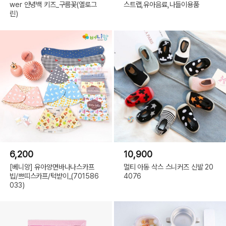
wer 안녕백 키즈_구름꽃(옐로그
스트랩,유아음료,나들이용품
린)
6,200
10,900
[베니앙] 유아양면바나나스카프
멀티 아동 삭스 스니커즈 신발 20
빕/쁘띠스카프/턱받이_(701586
4076
033)