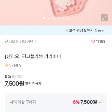
⭐️ 고객 평점
5
인기 상품 ⭐️
산리오 X 텐바이텐
11,163
[산리오] 핑크블라썸 카라비너
5
리뷰 9
6%
8,000
7,500원
할인 적용가
6%
7,500원
나의 예상 구매가