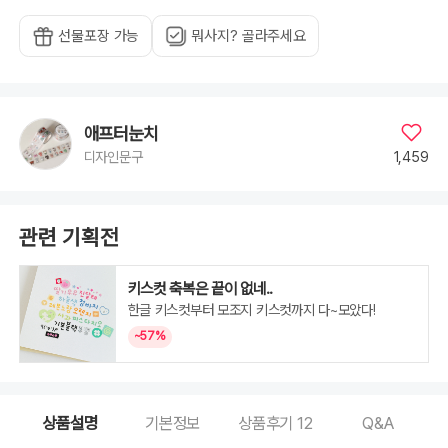
선물포장 가능
뭐사지? 골라주세요
애프터눈치
1,459
디자인문구
관련 기획전
키스컷 축복은 끝이 없네..
한글 키스컷부터 모조지 키스컷까지 다~모았다!
~57%
상품설명
기본정보
상품후기
12
Q&A