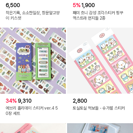
6,500
5%
1,900
작은기록, 소소한일상, 창문앞고양
째미 흐니 감성 조각스티커 핑꾸
이 키스컷
엑스트라 먼지들 2종
34%
9,310
2,800
에브리 홀리데이 스티커 ver.4 5
토실토실 먹보들 - 슈가펄 스티커
0장 세트