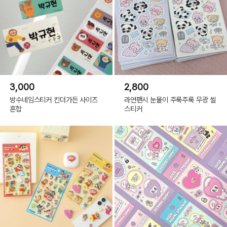
3,000
2,800
방수네임스티커 킨더가든 사이즈
라연팬시 눈물이 주룩주룩 무광 씰
혼합
스티커