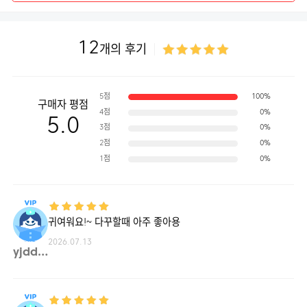
12
개의 후기
5점
100%
구매자 평점
4점
0%
5.0
3점
0%
2점
0%
1점
0%
귀여워요!~ 다꾸할때 아주 좋아용
2026.07.13
yjdd**