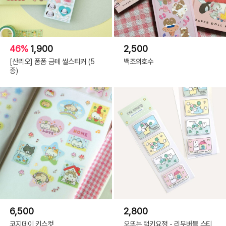
46%
1,900
2,500
[산리오] 폼폼 금테 씰스티커 (5
백조의호수
종)
6,500
2,800
코지데이 키스컷
오또는 럭키요정 - 리무버블 스티