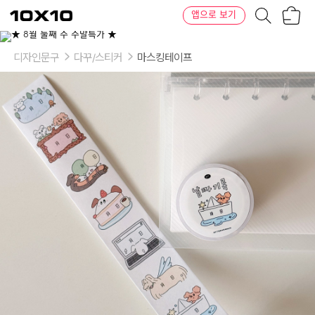
장
텐
앱으로 보기
바
바
구
이
니
텐
디자인문구
다꾸/스티커
마스킹테이프