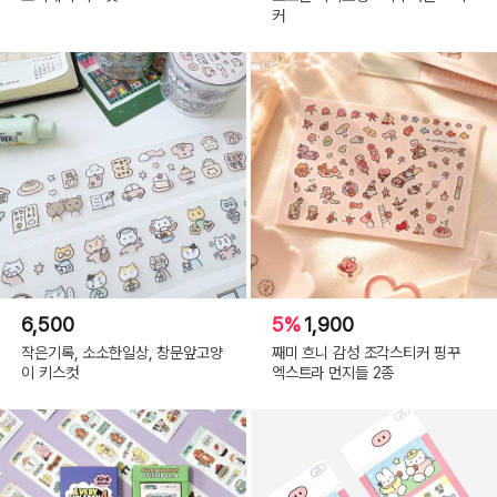
커
6,500
5%
1,900
작은기록, 소소한일상, 창문앞고양
째미 흐니 감성 조각스티커 핑꾸
이 키스컷
엑스트라 먼지들 2종