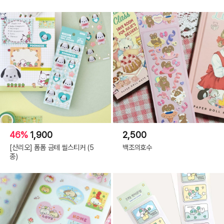
46%
1,900
2,500
[산리오] 폼폼 금테 씰스티커 (5
백조의호수
종)