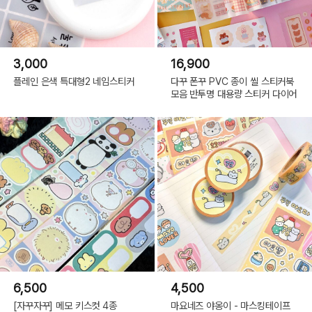
3,000
16,900
플레인 은색 특대형2 네임스티커
다꾸 폰꾸 PVC 종이 씰 스티커북
모음 반투명 대용량 스티커 다이어
6,500
4,500
[자꾸자꾸] 메모 키스컷 4종
마요네즈 야옹이 - 마스킹테이프