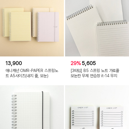
13,900
29%
5,605
애니캐넌 OMR-PAPER 스프링노
[3타입] B5 스프링 노트 가로줄
트 A5사이즈(내지 줄, 모눈)
모눈칸 무제 연습장 it-14 무지