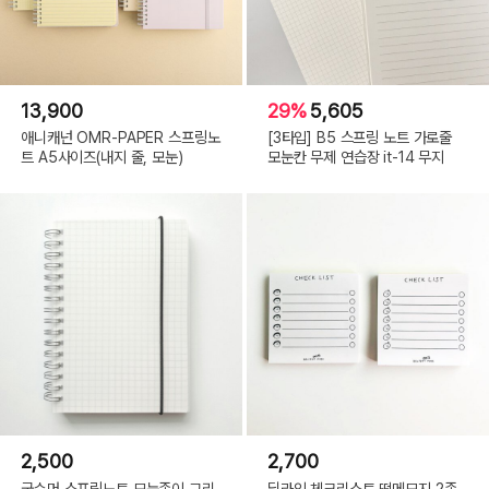
13,900
29%
5,605
애니캐넌 OMR-PAPER 스프링노
[3타입] B5 스프링 노트 가로줄
트 A5사이즈(내지 줄, 모눈)
모눈칸 무제 연습장 it-14 무지
2,500
2,700
굿슈머 스프링노트 모눈종이 그리
딜라잇 체크리스트 떡메모지 2종