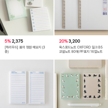
5%
2,375
20%
3,200
[하리무드] 봄의 정원 메모지 (3
옥스포드노트 OXFORD 밀크 B5
종)
코넬노트 80매 PP표지 16절노트