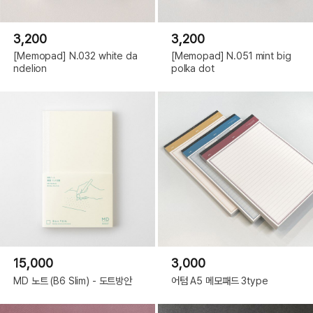
3,200
3,200
[Memopad] N.032 white da
[Memopad] N.051 mint big
ndelion
polka dot
15,000
3,000
MD 노트 (B6 Slim) - 도트방안
어텀 A5 메모패드 3type