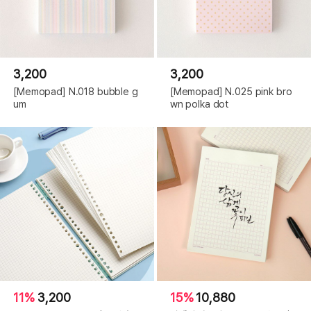
3,200
3,200
[Memopad] N.018 bubble g
[Memopad] N.025 pink bro
um
wn polka dot
11%
3,200
15%
10,880