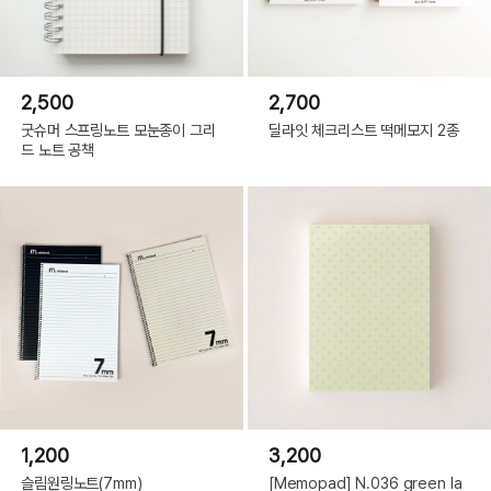
2,500
2,700
굿슈머 스프링노트 모눈종이 그리
딜라잇 체크리스트 떡메모지 2종
드 노트 공책
1,200
3,200
슬림원링노트(7mm)
[Memopad] N.036 green la