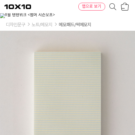
장
텐
앱으로 보기
바
바
구
이
니
텐
디자인문구
노트/메모지
메모패드/떡메모지