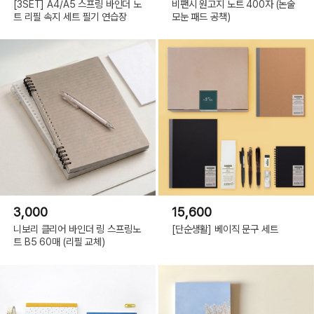
[3SET] A4/A5 스프링 바인더 노
비팬시 원고지 노트 400자 (논술
트 리필 속지 세트 필기 연습장
모눈 패드 공책)
3,000
15,600
니보리 클리어 바인더 링 스프링노
[단순생활] 베이직 문구 세트
트 B5 60매 (리필 교체)