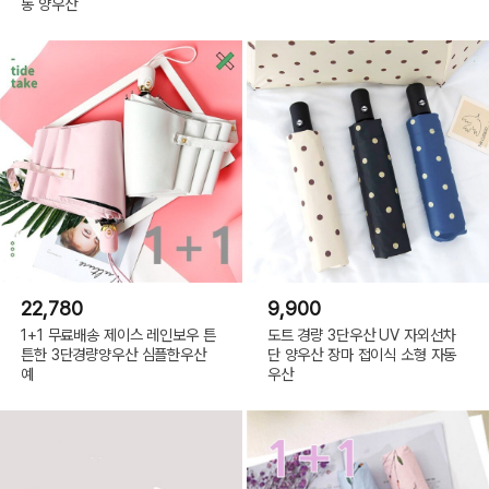
동 양우산
22,780
9,900
1+1 무료배송 제이스 레인보우 튼
도트 경량 3단우산 UV 자외선차
튼한 3단경량양우산 심플한우산
단 양우산 장마 접이식 소형 자동
예
우산