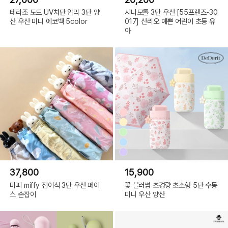
테라조 도트 UV차단 암막 3단 양
시나모롤 3단 우산 [55프렌즈-30
산 우산 미니 에코백 5color
017] 산리오 예쁜 어린이 초등 유
아
37,800
15,900
미피 miffy 접이식 3단 우산 페이
꽃 블러썸 초경량 초소형 5단 수동
스 손잡이
미니 우산 양산