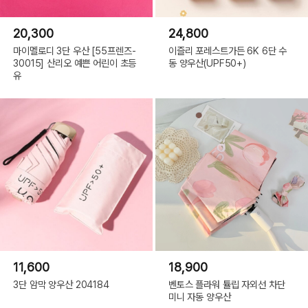
20,300
24,800
마이멜로디 3단 우산 [55프렌즈-
이즐리 포레스트가든 6K 6단 수
30015] 산리오 예쁜 어린이 초등
동 양우산(UPF50+)
유
11,600
18,900
3단 암막 양우산 204184
벤토스 플라워 튤립 자외선 차단
미니 자동 양우산