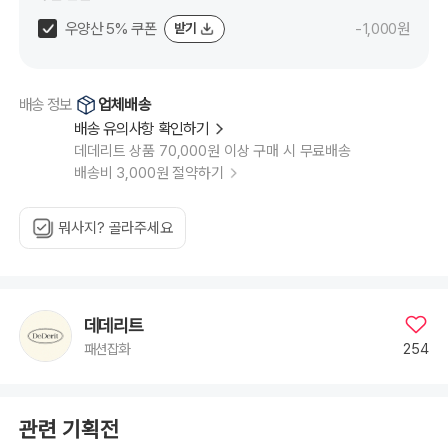
프
트
우양산 5% 쿠폰
-1,000원
받기
퍼
플
미
니
양
우
업체배송
배송 정보
산
배송 유의사항 확인하기
데데리트 상품 70,000원 이상 구매 시 무료배송
배송비 3,000원 절약하기
뭐사지? 골라주세요
데데리트
254
패션잡화
관련 기획전