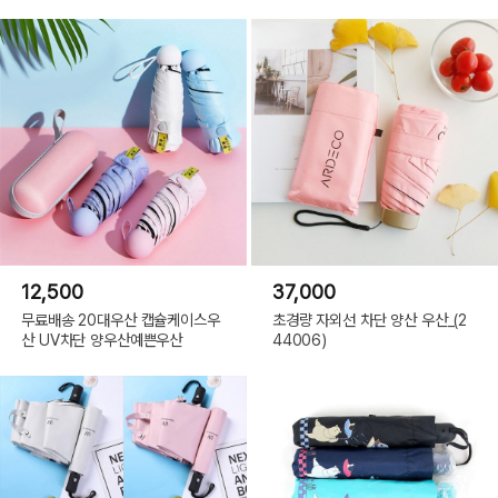
12,500
37,000
무료배송 20대우산 캡슐케이스우
초경량 자외선 차단 양산 우산_(2
산 UV차단 양우산예쁜우산
44006)