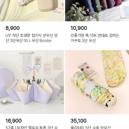
8,900
10,900
UV 차단 초경량 접이식 양우산 양
강풍걱정 뚝 10K 반대로 접히는
산 3단우산 미니 우산 9color
거꾸로 3단 우산
16,900
35,100
52홈 UV차단 멜로우 투톤 3단 수
물감터치 5단 수동 양우산