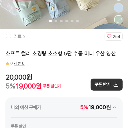
프
트
스
카
이
블
루
미
니
양
데데리트
254
우
산,
04.
소
프
소프트 컬러 초경량 초소형 5단 수동 미니 우산 양산
트
핑
크
0
리뷰 0
미
니
양
우
20,000원
산,
05.
쿠폰 받기
5%
19,000원
소
쿠폰 할인가
프
트
옐
로
우
미
5%
19,000원
나의 예상 구매가
니
양
우
산,
06.
쿠폰 할인
소