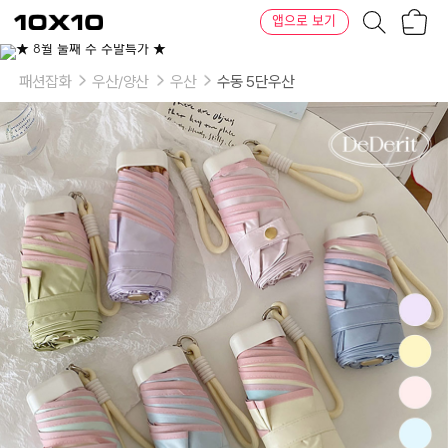
장
텐
앱으로 보기
바
바
구
이
이
니
텐
상
품
패션잡화
우산/양산
우산
수동 5단우산
의
옵
션
-
선
택:
01.
소
프
트
민
트
미
니
양
우
산,
02.
소
프
트
네
이
비
미
니
양
우
산,
03.
소