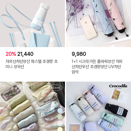
20%
21,440
9,980
자외선차단양산 파스텔 초경량 초
1+1 시크릿가든 플라워양산 자외
미니 양우산
선차단우산 초경량양산 UV차단
암막