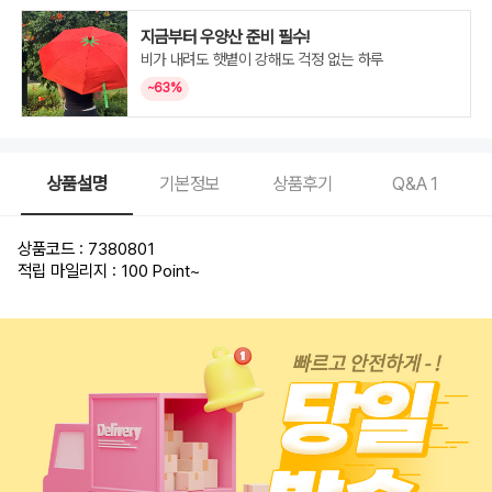
지금부터 우양산 준비 필수!
비가 내려도 햇볕이 강해도 걱정 없는 하루
~63%
상품설명
기본정보
상품후기
Q&A
1
상품코드 : 7380801
적립 마일리지 : 100 Point
~