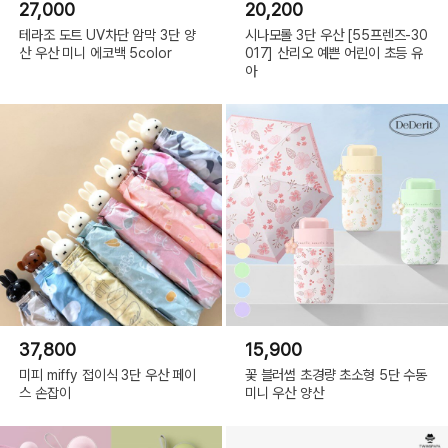
27,000
20,200
테라조 도트 UV차단 암막 3단 양
시나모롤 3단 우산 [55프렌즈-30
산 우산 미니 에코백 5color
017] 산리오 예쁜 어린이 초등 유
아
37,800
15,900
미피 miffy 접이식 3단 우산 페이
꽃 블러썸 초경량 초소형 5단 수동
스 손잡이
미니 우산 양산