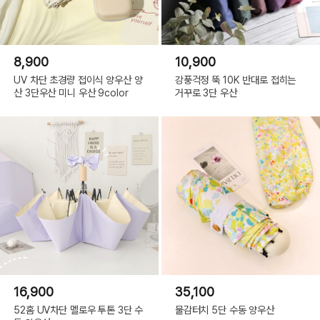
8,900
10,900
UV 차단 초경량 접이식 양우산 양
강풍걱정 뚝 10K 반대로 접히는
산 3단우산 미니 우산 9color
거꾸로 3단 우산
16,900
35,100
52홈 UV차단 멜로우 투톤 3단 수
물감터치 5단 수동 양우산