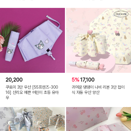
20,200
5%
17,100
쿠로미 3단 우산 [55프렌즈-300
귀여운 댕댕이 나비 리본 3단 접이
16] 산리오 예쁜 어린이 초등 유아
식 자동 우산 양산
우