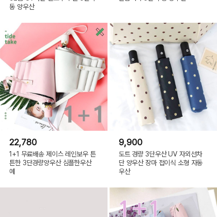
동 양우산
22,780
9,900
1+1 무료배송 제이스 레인보우 튼
도트 경량 3단우산 UV 자외선차
튼한 3단경량양우산 심플한우산
단 양우산 장마 접이식 소형 자동
예
우산