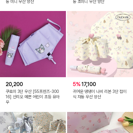
동 미니 우산 양산
동 초미니 우산 양산
20,200
5%
17,100
쿠로미 3단 우산 [55프렌즈-300
귀여운 댕댕이 나비 리본 3단 접이
16] 산리오 예쁜 어린이 초등 유아
식 자동 우산 양산
우