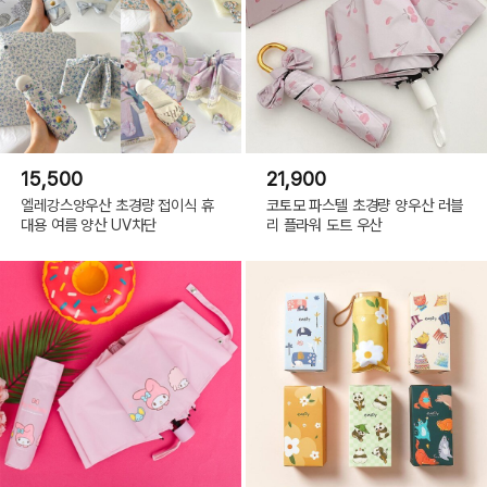
15,500
21,900
엘레강스양우산 초경량 접이식 휴
코토모 파스텔 초경량 양우산 러블
대용 여름 양산 UV차단
리 플라워 도트 우산