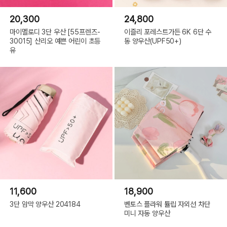
20,300
24,800
마이멜로디 3단 우산 [55프렌즈-
이즐리 포레스트가든 6K 6단 수
30015] 산리오 예쁜 어린이 초등
동 양우산(UPF50+)
유
11,600
18,900
3단 암막 양우산 204184
벤토스 플라워 튤립 자외선 차단
미니 자동 양우산