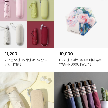
11,200
19,900
가벼운 양산 UV차단 암막양산 고
UV차단 초경량 휴대용 미니 수동
급형 다양한컬러
양우산(P0000TWL/4컬러)