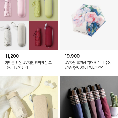
11,200
19,900
가벼운 양산 UV차단 암막양산 고
UV차단 초경량 휴대용 미니 수동
급형 다양한컬러
양우산(P0000TWL/4컬러)