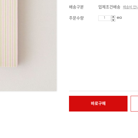
배송구분
업체조건배송
배송비 안
ea
주문수량
바로구매