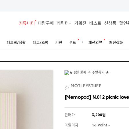
커뮤니티
대량구매
캐릭터+
기획전
베스트
신상품
할인
패브릭/생활
데코/조명
키친
푸드
패션의류
패션잡화
MOTLEYSTUFF
[Memopad] N.012 picnic lov
판매가
3,200원
마일리지
16 Point ~