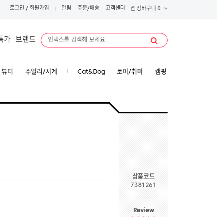
로그인
/
회원가입
알림
주문/배송
고객센터
장바구니
0
특가
브랜드
뷰티
주얼리/시계
Cat&Dog
토이/취미
캠핑
e
상품코드
7381261
Review