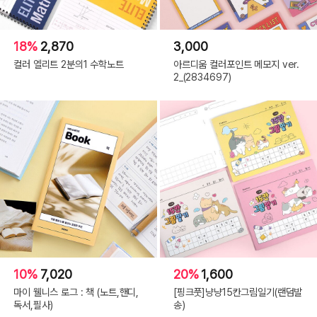
18%
2,870
3,000
컬러 엘리트 2분의1 수학노트
아르디움 컬러포인트 메모지 ver.
2_(2834697)
10%
7,020
20%
1,600
마이 웰니스 로그 : 책 (노트,핸디,
[핑크풋]냥냥15칸그림일기(랜덤발
독서,필사)
송)