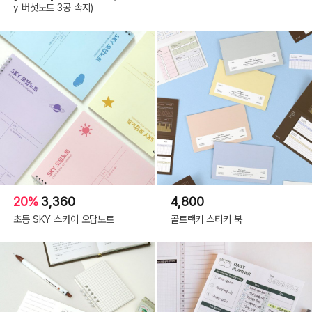
y 버섯노트 3공 속지)
20%
3,360
4,800
초등 SKY 스카이 오답노트
골트랙커 스티키 북