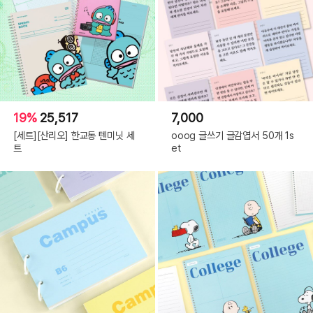
19%
25,517
7,000
[세트][산리오] 한교동 텐미닛 세
ooog 글쓰기 글감엽서 50개 1s
트
et