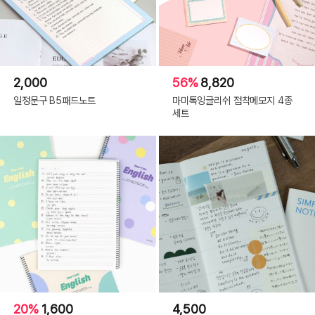
2,000
56%
8,820
일정문구 B5패드노트
마미톡잉글리쉬 점착메모지 4종
세트
20%
1,600
4,500