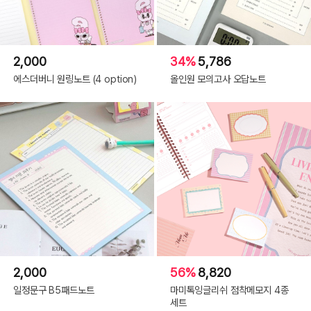
2,000
34%
5,786
에스더버니 원링노트 (4 option)
올인원 모의고사 오답노트
2,000
56%
8,820
일정문구 B5패드노트
마미톡잉글리쉬 점착메모지 4종
세트