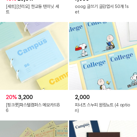
[세트][산리오] 한교동 텐미닛 세
ooog 글쓰기 글감엽서 50개 1s
트
et
20%
3,200
2,000
[핑크풋]파스텔캠퍼스 메모카드B
피너츠 스누피 원링노트 (4 optio
6
n)