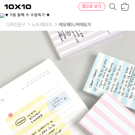
장
텐
앱으로 보기
바
바
구
이
이
니
텐
상
품
디자인문구
노트/메모지
메모패드/떡메모지
의
옵
션
-
HUGGY
ROOM
101:
블
루
스
트
라
이
프
Blue
Stripe,
퍼
플
스
트
라
이
프
Purple
Stripe,
레
몬
스
트
라
이