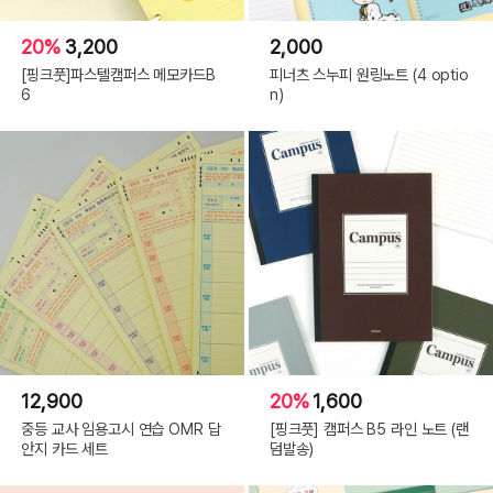
20%
3,200
2,000
[핑크풋]파스텔캠퍼스 메모카드B
피너츠 스누피 원링노트 (4 optio
6
n)
12,900
20%
1,600
중등 교사 임용고시 연습 OMR 답
[핑크풋] 캠퍼스 B5 라인 노트 (랜
안지 카드 세트
덤발송)