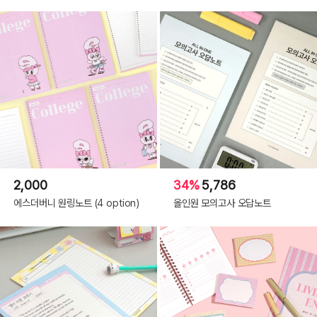
2,000
34%
5,786
에스더버니 원링노트 (4 option)
올인원 모의고사 오답노트