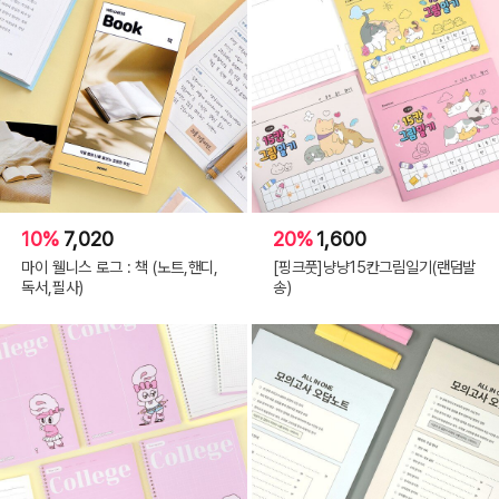
10%
7,020
20%
1,600
마이 웰니스 로그 : 책 (노트,핸디,
[핑크풋]냥냥15칸그림일기(랜덤발
독서,필사)
송)