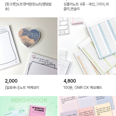
[핑크풋]도트영어원링노트(랜덤발
심플리노트 4종 - 라인,그리드,위
송)
클리,먼슬리
2,000
4,800
[밀로바니]노트 떡메모지
100문, OMR OX 메모패드