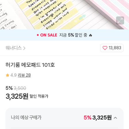
프
Lemon
Stripe,
핑
크
스
트
라
이
프
⭐️ 고객 평점
4.9
인기 상품 ⭐️
Pink
Stripe
워너디스
13,883
허기룸 메모패드 101호
4.9
리뷰 28
5%
3,500
3,325원
할인 적용가
5%
3,325원
나의 예상 구매가