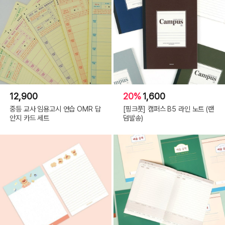
12,900
20%
1,600
중등 교사 임용고시 연습 OMR 답
[핑크풋] 캠퍼스 B5 라인 노트 (랜
안지 카드 세트
덤발송)