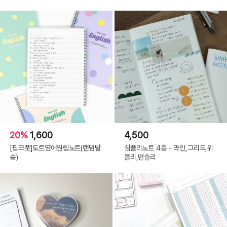
20%
1,600
4,500
[핑크풋]도트영어원링노트(랜덤발
심플리노트 4종 - 라인,그리드,위
송)
클리,먼슬리