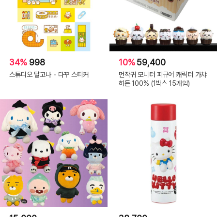
34%
998
10%
59,400
스튜디오 달고나 - 다꾸 스티커
먼작귀 모니터 피규어 캐릭터 가챠
히든 100% (1박스 15개입)