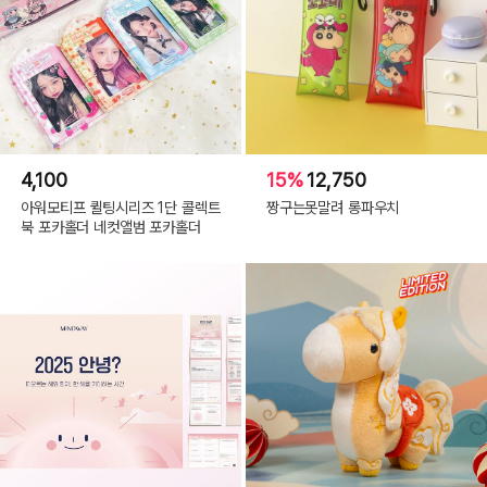
4,100
15%
12,750
아워모티프 퀼팅시리즈 1단 콜렉트
짱구는못말려 롱파우치
북 포카홀더 네컷앨범 포카홀더