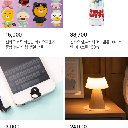
15,000
38,700
산리오 캐릭터인형 카카오프렌즈
산리오 헬로키티 퍼피벌룬 미니 스
중형 봉제 인형 생일 선물
텐 머그보틀 160ml
3,900
24,900