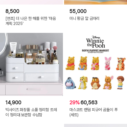
8,500
55,000
[연초] 더 나은 한 해를 위한 '마음
미니 황금 말 금마리
계획 2025'
14,900
29%
60,563
빅사이즈 화장품 소품 정리함 트레
마스코트 랜덤 피규어 곰돌이 푸
이 정리대 보관함 수납함
(세트)