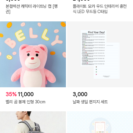
본컬렉션 캐릭터 라이트닝 캡 [펭
플라이토 모카 우드 인테리어 충전
귄]
식 LED 무드등 C타입
35%
11,000
3,000
벨리 곰 봉제 인형 30cm
날짜 생일 편지지 세트