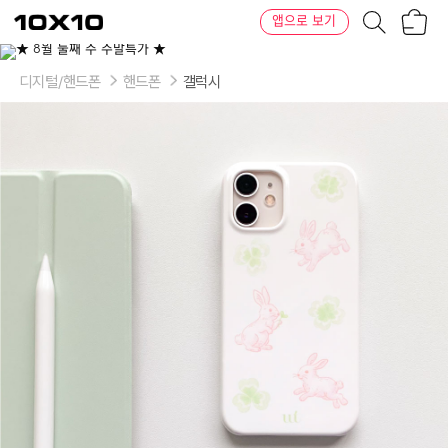
장
텐
앱으로 보기
바
바
구
이
이
니
텐
상
품
디지털/핸드폰
핸드폰
갤럭시
의
옵
션
-
기
종
선
택:
아
이
폰
17,
아
이
폰
17
AIR,
아
이
폰
17
PRO,
아
이
폰
17
PRO
MAX,
아
이
폰