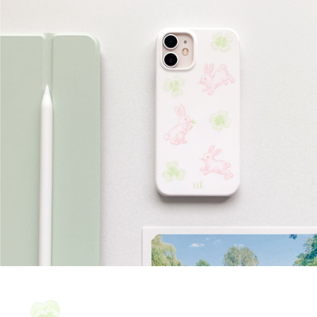
6+
·
6S+,
아
이
폰
SE2
·
SE3,
갤
럭
시
S25,
갤
럭
시
S25+,
갤
럭
시
S25
ULTRA,
갤
럭
시
S24,
갤
럭
시
S24+,
갤
럭
시
S24
ULTRA,
갤
럭