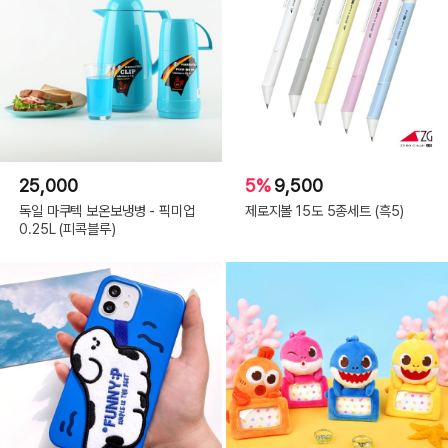
25,000
5%
9,500
독일 마쿠텍 보온보냉병 - 픽미업
제로지볼 15도 5종세트 (흑5)
0.25L (피콕블루)