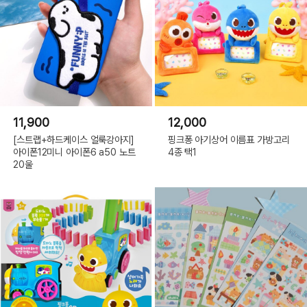
11,900
12,000
[스트랩+하드케이스 얼룩강아지]
핑크퐁 아기상어 이름표 가방고리
아이폰12미니 아이폰6 a50 노트
4종 택1
20울