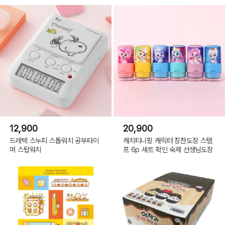
12,900
20,900
드레텍 스누피 스톱워치 공부타이
캐치티니핑 캐릭터 칭찬도장 스탬
머 스탑워치
프 6p 세트 확인 숙제 선생님도장