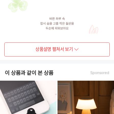
시
S23,
갤
럭
시
S23+,
갤
럭
시
S23
ULTRA,
갤
럭
시
S22,
갤
상품설명 펼쳐서 보기
럭
시
S22+,
갤
럭
시
S22
ULTRA,
이 상품과 같이 본 상품
Sponsored
갤
럭
시
S21,
갤
럭
시
S21+,
갤
럭
시
S21
ULTRA,
갤