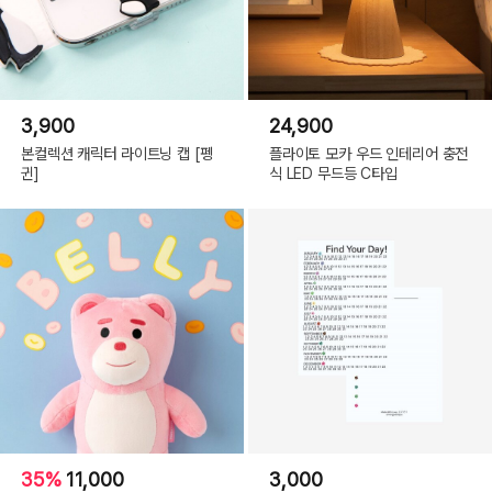
럭
시
S20,
갤
럭
시
S20+,
갤
럭
3,900
24,900
시
S20
본컬렉션 캐릭터 라이트닝 캡 [펭
플라이토 모카 우드 인테리어 충전
FE,
갤
귄]
식 LED 무드등 C타입
럭
시
S20
ULTRA,
갤
럭
시
S10,
갤
럭
시
S10+,
갤
럭
시
S10
5G,
갤
럭
시
S10E
(LITE),
갤
35%
11,000
3,000
럭