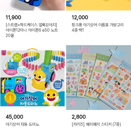
11,900
12,000
[스트랩+하드케이스 얼룩강아지]
핑크퐁 아기상어 이름표 가방고리
아이폰12미니 아이폰6 a50 노트
4종 택1
20울
45,000
2,800
아기상어 자동 도미노
[카키즈] 패치패치 스티커 (7종)