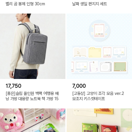
시
벨리 곰 봉제 인형 30cm
날짜 생일 편지지 세트
NOTE20,
갤
럭
시
NOTE20
ULTRA,
갤
럭
시
NOTE10,
갤
럭
시
NOTE10+,
갤
럭
시
NOTE,
갤
럭
시
A56,
갤
17,750
7,000
럭
시
[홍은]슬림 올인원 백팩 여행용 배
[고동상] 고양이 조각 모음 ver.2
A36
낭 가방 대용량 노트북 책 가방 15
모조지 키스컷테이프