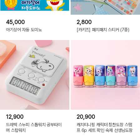
45,000
2,800
아기상어 자동 도미노
[카키즈] 패치패치 스티커 (7종)
12,900
20,900
드레텍 스누피 스톱워치 공부타이
캐치티니핑 캐릭터 칭찬도장 스탬
머 스탑워치
프 6p 세트 확인 숙제 선생님도장