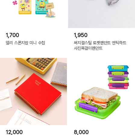
1,700
1,950
델리 스폰지밥 미니 수첩
써지컬스틸 로켓펜던트 엔틱하트
사진목걸이펜던트
12,000
8,000