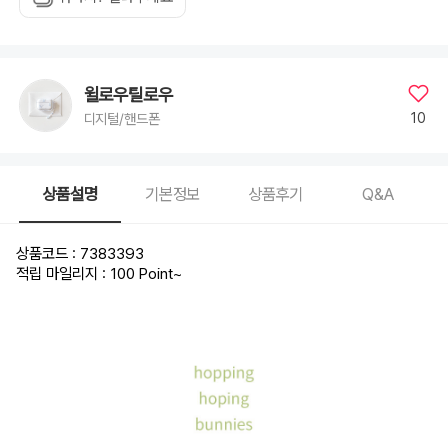
PRO
MAX,
아
이
폰
14,
아
이
윌로우틸로우
폰
14+,
10
디지털/핸드폰
아
이
폰
14
PRO,
아
상품설명
기본정보
상품후기
Q&A
이
폰
14
PRO
MAX,
상품코드 : 7383393
아
이
적립 마일리지 : 100 Point
~
폰
13,
아
이
폰
13
MINI,
아
이
폰
13
PRO,
아
이