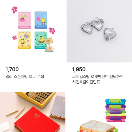
1,700
1,950
델리 스폰지밥 미니 수첩
써지컬스틸 로켓펜던트 엔틱하트
사진목걸이펜던트