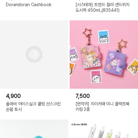
Dorandoran Cashbook
[시스테마] 트렌드 컬러 샌드위치
도시락 450ml_(835441)
4,900
7,500
솔라비 아이스실크 쿨링 선스크린
[먼작귀] 치이카와 미니 콜렉트북
손팔 토시
키링 2종