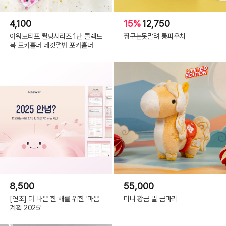
4,100
15%
12,750
아워모티프 퀼팅시리즈 1단 콜렉트
짱구는못말려 롱파우치
북 포카홀더 네컷앨범 포카홀더
8,500
55,000
[연초] 더 나은 한 해를 위한 '마음
미니 황금 말 금마리
계획 2025'