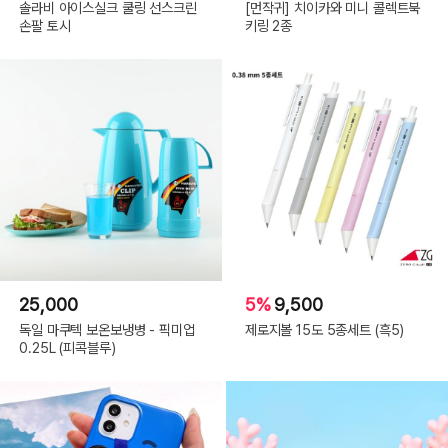
솔라비 아이스실크 쿨링 선스크린
[먼작귀] 치이카와 미니 콜렉트북
손팔 토시
키링 2종
25,000
5%
9,500
독일 마쿠텍 보온보냉병 - 픽미업
제로지볼 15도 5종세트 (흑5)
0.25L (피콕블루)