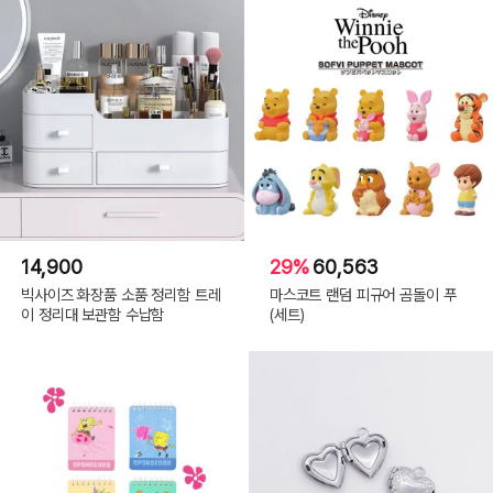
14,900
29%
60,563
빅사이즈 화장품 소품 정리함 트레
마스코트 랜덤 피규어 곰돌이 푸
이 정리대 보관함 수납함
(세트)