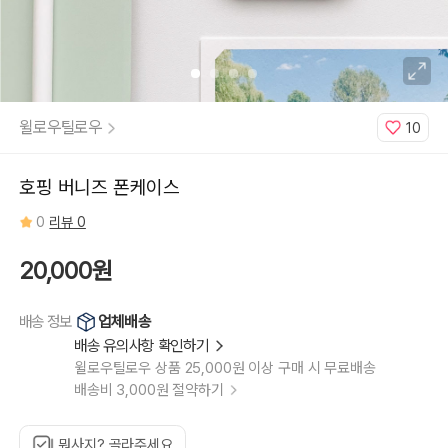
16,
아
이
폰
16e,
아
이
폰
16+,
아
윌로우틸로우
10
이
폰
16
PRO,
아
호핑 버니즈 폰케이스
이
폰
16
0
리뷰 0
PRO
MAX,
아
이
20,000원
폰
15,
아
이
업체배송
배송 정보
폰
15+,
배송 유의사항 확인하기
아
이
윌로우틸로우 상품 25,000원 이상 구매 시 무료배송
폰
15
배송비 3,000원 절약하기
PRO,
아
이
폰
15
뭐사지? 골라주세요