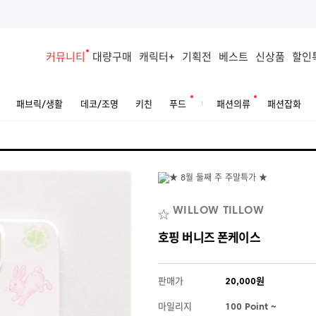
커뮤니티
대량구매
캐릭터+
기획전
베스트
신상품
할인
패브릭/생활
데코/조명
키친
푸드
패션의류
패션잡화
WILLOW TILLOW
호핑 버니즈 폰케이스
판매가
20,000원
마일리지
100 Point ~