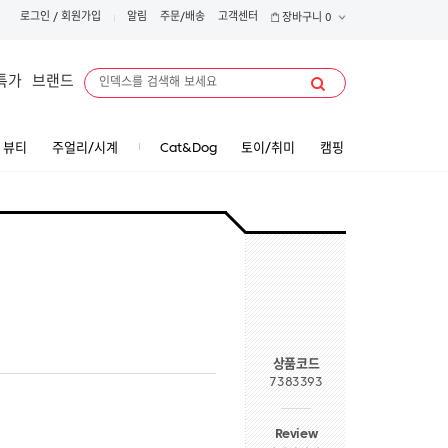
로그인
/
회원가입
알림
주문/배송
고객센터
장바구니
0
특가
브랜드
뷰티
주얼리/시계
Cat&Dog
토이/취미
캠핑
상품코드
7383393
Review